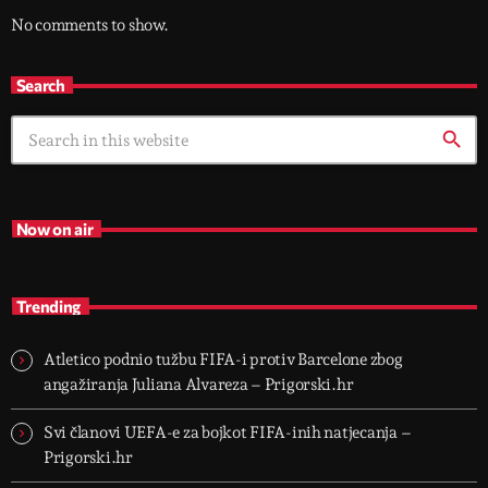
No comments to show.
Search
search
Now on air
Trending
Atletico podnio tužbu FIFA-i protiv Barcelone zbog
angažiranja Juliana Alvareza – Prigorski.hr
Svi članovi UEFA-e za bojkot FIFA-inih natjecanja –
Prigorski.hr