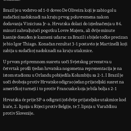
Brazil je u vodstvo od 1-0 doveo De Oliveira koji je zabio gol u
sudačkoj nadoknadi na kraju prvog poluvremena nakon
dodavanja Viniciusa Jr-a. Hrvatska dolazi do izjednačenja u 84.
minuti zahvaljujući pogotku Lovre Majera, ali dvije minute
kasnije dosuđen je kazneni udarac za Brazil i s bijele točke precizan
je bio Igor Thiago. Konačan rezultat 3-1 postavio je Martinelli koji
zabija u sudačkoj nadoknadi na kraju utakmice.
U prvom pripremnom susretu uoči Svjetskog prvenstva u
četvrtak prošli tjedan hrvatska nogometna reprezentacija je na
istom stadionu u Orlandu pobijedila Kolumbiju sa 2-1. I Brazil je
uoči dvoboja protiv Hrvatske odigrao jedan prijateljski susret na
američkoj turneji i to protiv Francuske koja je bila bolja s 2-1
Hrvatska će prije SP-a odigrati još dvije prijateljske utakmice kod
kuće, 2. lipnja u Rijeci protiv Belgije, te 7. lipnja u Varaždinu
protiv Slovenije.