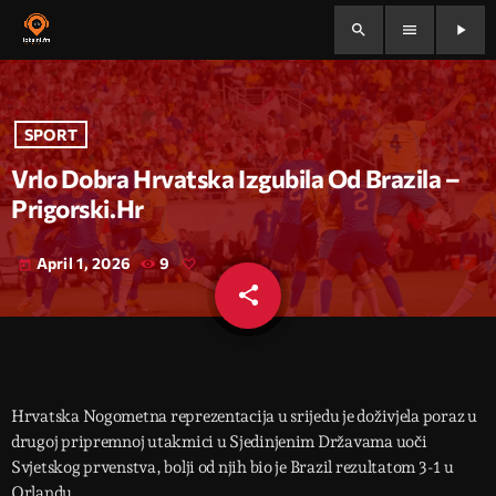
search
menu
play_arrow
SPORT
Vrlo Dobra Hrvatska Izgubila Od Brazila –
Prigorski.hr
April 1, 2026
9
today
share
email
Hrvatska Nogometna reprezentacija u srijedu je doživjela poraz u
drugoj pripremnoj utakmici u Sjedinjenim Državama uoči
Svjetskog prvenstva, bolji od njih bio je Brazil rezultatom 3-1 u
Orlandu.