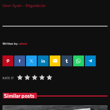
Izvor: Sport – Prigorski.hr
Written by:
admin
email
RATE IT
Similar posts