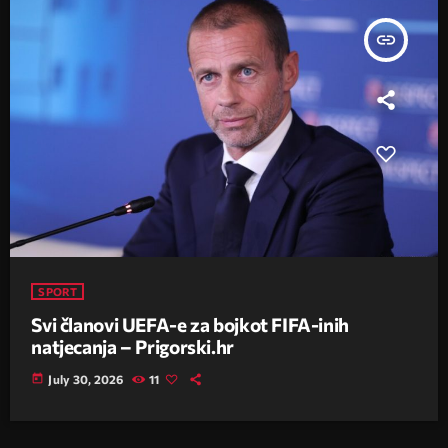
insert_link
SPORT
Svi članovi UEFA-e za bojkot FIFA-inih
natjecanja – Prigorski.hr
today
July 30, 2026
11