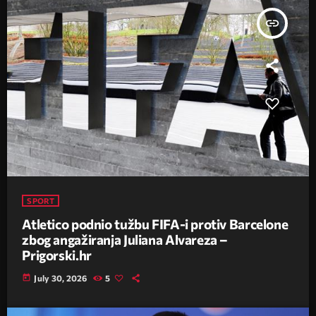
insert_link
SPORT
Atletico podnio tužbu FIFA-i protiv Barcelone
zbog angažiranja Juliana Alvareza –
Prigorski.hr
today
July 30, 2026
5