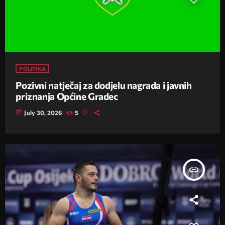
POLITIKA
Pozivni natječaj za dodjelu nagrada i javnih
priznanja Općine Gradec
today
July 30, 2026
5
insert_link