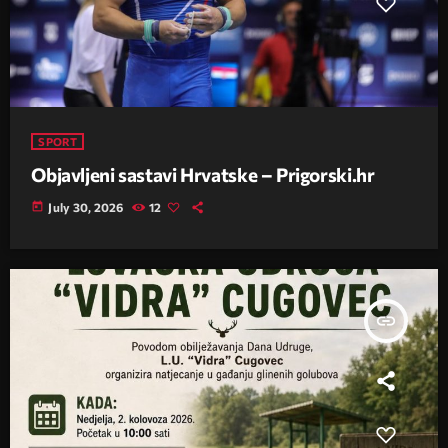
SPORT
Objavljeni sastavi Hrvatske – Prigorski.hr
today
July 30, 2026
12
insert_link