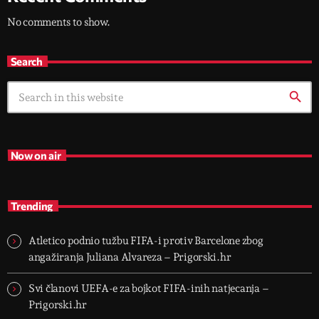
No comments to show.
Search
search
Now on air
Trending
Atletico podnio tužbu FIFA-i protiv Barcelone zbog
angažiranja Juliana Alvareza – Prigorski.hr
Svi članovi UEFA-e za bojkot FIFA-inih natjecanja –
Prigorski.hr