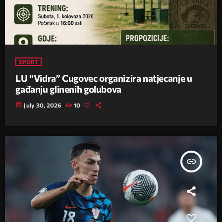
SPORT
LU “Vidra” Cugovec organizira natjecanje u
gađanju glinenih golubova
today
July 30, 2026
10
insert_link