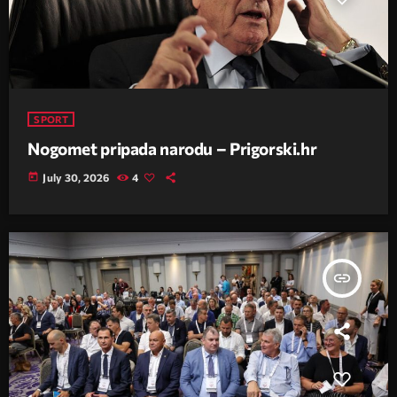
SPORT
Nogomet pripada narodu – Prigorski.hr
today
July 30, 2026
4
insert_link