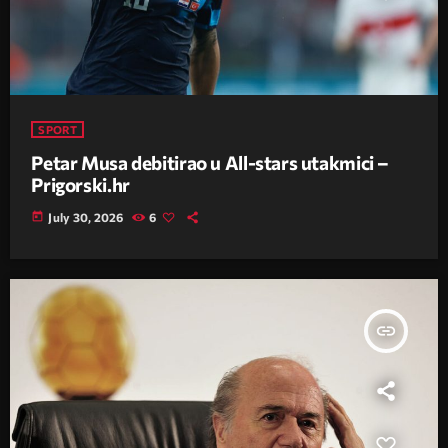
SPORT
Petar Musa debitirao u All-stars utakmici –
Prigorski.hr
today
July 30, 2026
6
insert_link