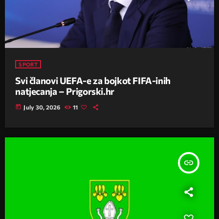
SPORT
Svi članovi UEFA-e za bojkot FIFA-inih
natjecanja – Prigorski.hr
today
July 30, 2026
11
insert_link