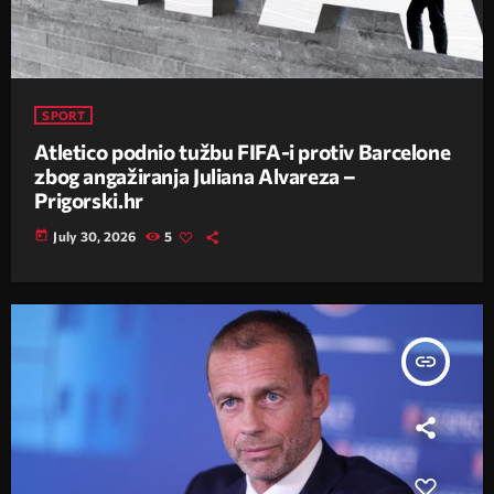
SPORT
Atletico podnio tužbu FIFA-i protiv Barcelone
zbog angažiranja Juliana Alvareza –
Prigorski.hr
today
July 30, 2026
5
insert_link