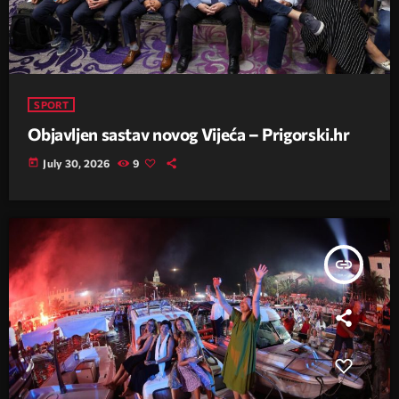
SPORT
Objavljen sastav novog Vijeća – Prigorski.hr
today
July 30, 2026
9
insert_link