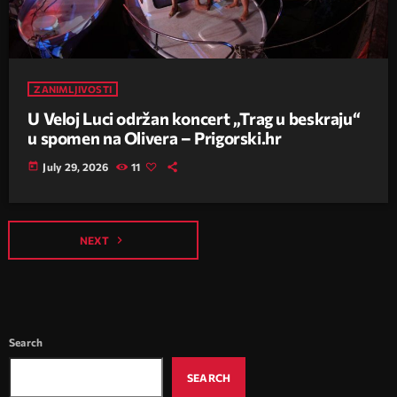
ZANIMLJIVOSTI
U Veloj Luci održan koncert „Trag u beskraju“
u spomen na Olivera – Prigorski.hr
today
July 29, 2026
11
navigate_next
NEXT
Search
SEARCH