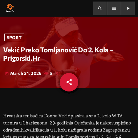
search
menu
play_arrow
SPORT
Vekić Preko Tomljanović Do 2. Kola –
Prigorski.hr
March 31, 2026
5
today
share
email
Hrvatska tenisačica Donna Vekić plasirala se u 2. kolo WTA
turnira u Charlestonu, 29-godišnja Osječanka je nakon uspješno
odrađenih kvalifikacija u 1. kolu nadigrala rođenu Zagrepčanku
koja nastupa za Australiju Ajlu Tomljanović sa 3-6, 6-1, 6-4