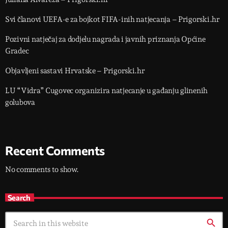
Svi članovi UEFA-e za bojkot FIFA-inih natjecanja – Prigorski.hr
Pozivni natječaj za dodjelu nagrada i javnih priznanja Općine
Gradec
Objavljeni sastavi Hrvatske – Prigorski.hr
LU “Vidra” Cugovec organizira natjecanje u gađanju glinenih
golubova
Recent Comments
No comments to show.
Search
search