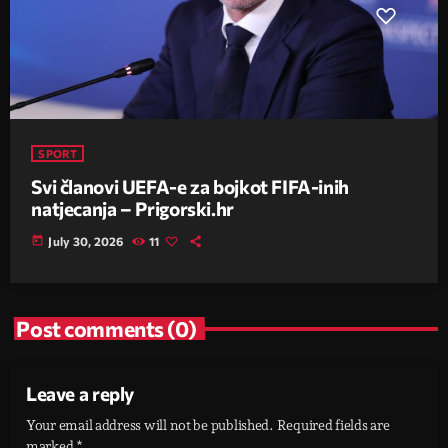
SPORT
Svi članovi UEFA-e za bojkot FIFA-inih
natjecanja – Prigorski.hr
today
July 30, 2026
11
Post comments (0)
Leave a reply
Your email address will not be published. Required fields are
marked *