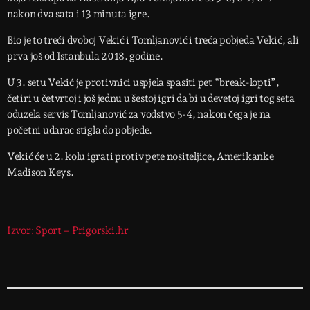
nakon dva sata i 13 minuta igre.
Bio je to treći dvoboj Vekić i Tomljanović i treća pobjeda Vekić, ali
prva još od Istanbula 2018. godine.
U 3. setu Vekić je protivnici uspjela spasiti pet “break-lopti”,
četiri u četvrtoj i još jednu u šestoj igri da bi u devetoj igri tog seta
oduzela servis Tomljanović za vodstvo 5-4, nakon čega je na
početni udarac stigla do pobjede.
Vekić će u 2. kolu igrati protiv pete nositeljice, Amerikanke
Madison Keys.
Izvor: Sport – Prigorski.hr