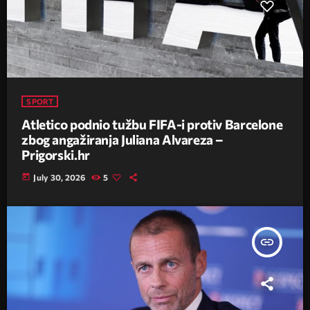
SPORT
Atletico podnio tužbu FIFA-i protiv Barcelone
zbog angažiranja Juliana Alvareza –
Prigorski.hr
today
July 30, 2026
5
insert_link