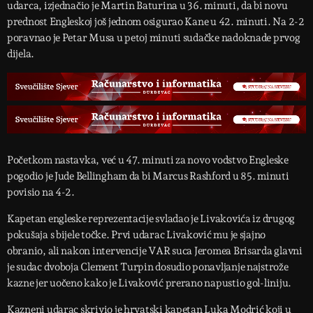
udarca, izjednačio je Martin Baturina u 36. minuti, da bi novu
prednost Engleskoj još jednom osigurao Kane u 42. minuti. Na 2-2
poravnao je Petar Musa u petoj minuti sudačke nadoknade prvog
dijela.
Početkom nastavka, već u 47. minuti za novo vodstvo Engleske
pogodio je Jude Bellingham da bi Marcus Rashford u 85. minuti
povisio na 4-2.
Kapetan engleske reprezentacije svladao je Livakovića iz drugog
pokušaja s bijele točke. Prvi udarac Livaković mu je sjajno
obranio, ali nakon intervencije VAR suca Jeromea Brisarda glavni
je sudac dvoboja Clement Turpin dosudio ponavljanje najstrože
kazne jer uočeno kako je Livaković prerano napustio gol-liniju.
Kazneni udarac skrivio je hrvatski kapetan Luka Modrić koji u