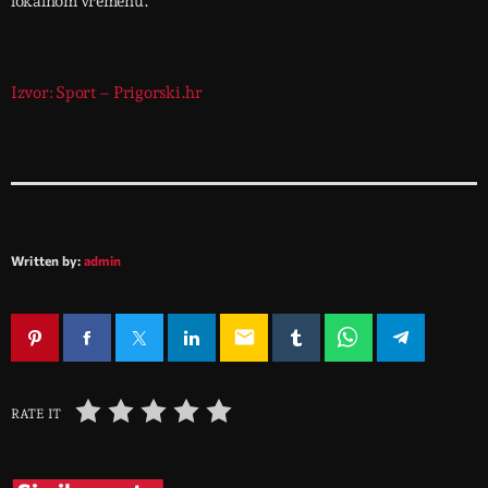
lokalnom vremenu.
Izvor: Sport – Prigorski.hr
Written by:
admin
email
RATE IT