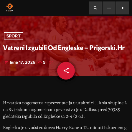
search
menu
play_arrow
SPORT
Vatreni Izgubili Od Engleske – Prigorski.hr
June 17, 2026
9
today
share
email
Hrvatska nogometna reprezentacija u utakmici 1. kola skupine L
na Svjetskom nogometnom prvenstvu je u Dallasu pred 70389
gledatelja izgubila od Engleske sa 2-4 (2-2).
Englesku je u vodstvo doveo Harry Kane u 12. minuti iz kaznenog