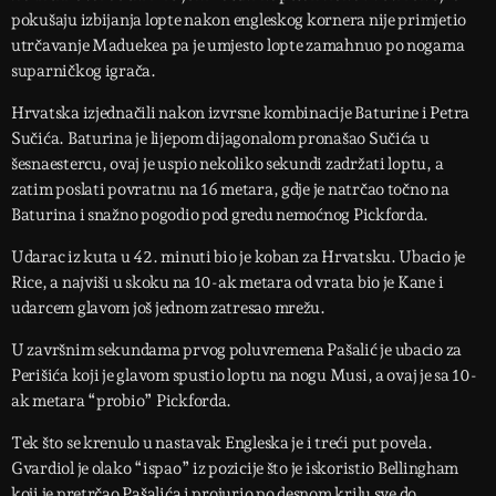
pokušaju izbijanja lopte nakon engleskog kornera nije primjetio
utrčavanje Maduekea pa je umjesto lopte zamahnuo po nogama
suparničkog igrača.
Hrvatska izjednačili nakon izvrsne kombinacije Baturine i Petra
Sučića. Baturina je lijepom dijagonalom pronašao Sučića u
šesnaestercu, ovaj je uspio nekoliko sekundi zadržati loptu, a
zatim poslati povratnu na 16 metara, gdje je natrčao točno na
Baturina i snažno pogodio pod gredu nemoćnog Pickforda.
Udarac iz kuta u 42. minuti bio je koban za Hrvatsku. Ubacio je
Rice, a najviši u skoku na 10-ak metara od vrata bio je Kane i
udarcem glavom još jednom zatresao mrežu.
U završnim sekundama prvog poluvremena Pašalić je ubacio za
Perišića koji je glavom spustio loptu na nogu Musi, a ovaj je sa 10-
ak metara “probio” Pickforda.
Tek što se krenulo u nastavak Engleska je i treći put povela.
Gvardiol je olako “ispao” iz pozicije što je iskoristio Bellingham
koji je pretrčao Pašalića i projurio po desnom krilu sve do