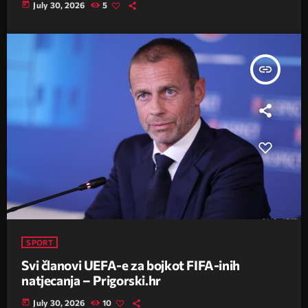
today
July 30, 2026
5
insert_link
SPORT
Svi članovi UEFA-e za bojkot FIFA-inih
natjecanja – Prigorski.hr
today
July 30, 2026
10