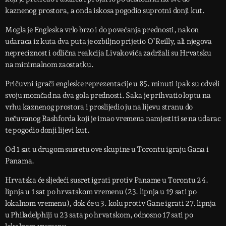
kaznenog prostora, a onda iskosa pogodio suprotni donji kut.
Mogla je Engleska vrlo brzo i do povećanja prednosti, nakon
udaraca iz kuta dva puta je ozbiljno prijetio O’Reilly, ali njegova
nepreciznost i odlična reakcija Livakovića zadržali su Hrvatsku
na minimalnom zaostatku.
Pričuvni igrači engleske reprezentacije u 85. minuti ipak su odveli
svoju momčad na dva gola prednosti. Saka je prihvatio loptu na
vrhu kaznenog prostora i proslijedio ju na lijevu stranu do
nečuvanog Rashforda koji je imao vremena namjestiti se na udarac
te pogodio donji lijevi kut.
Od 1 sat u drugom susretu ove skupine u Torontu igraju Gana i
Panama.
Hrvatska će sljedeći susret igrati protiv Paname u Torontu 24.
lipnja u 1 sat po hrvatskom vremenu (23. lipnja u 19 sati po
lokalnom vremenu), dok će u 3. kolu protiv Gane igrati 27. lipnja
u Philadelphiji u 23 sata po hrvatskom, odnosno 17 sati po