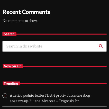
Recent Comments
No comments to show.
Search
search
Now on air
Trending
Atletico podnio tužbu FIFA-i protiv Barcelone zbog
angažiranja Juliana Alvareza – Prigorski.hr