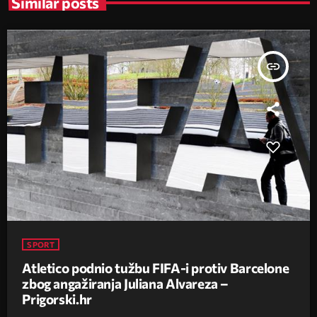
Similar posts
insert_link
SPORT
Atletico podnio tužbu FIFA-i protiv Barcelone
zbog angažiranja Juliana Alvareza –
Prigorski.hr