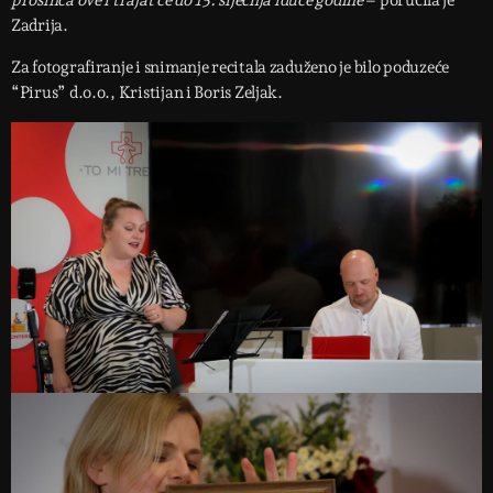
Zadrija.
Za fotografiranje i snimanje recitala zaduženo je bilo poduzeće
“Pirus” d.o.o., Kristijan i Boris Zeljak.