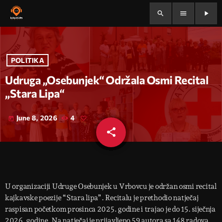
search
menu
play_arrow
POLITIKA
Udruga „Osebunjek“ Održala Osmi Recital
„Stara Lipa“
June 8, 2026
4
today
share
email
U organizaciji Udruge Osebunjek u Vrbovcu je održan osmi recital
kajkavske poezije “Stara lipa”. Recitalu je prethodio natječaj
raspisan početkom prosinca 2025. godine i trajao je do 15. siječnja
2026. godine. Na natječaj je prijavljeno 59 autora sa 148 radova.