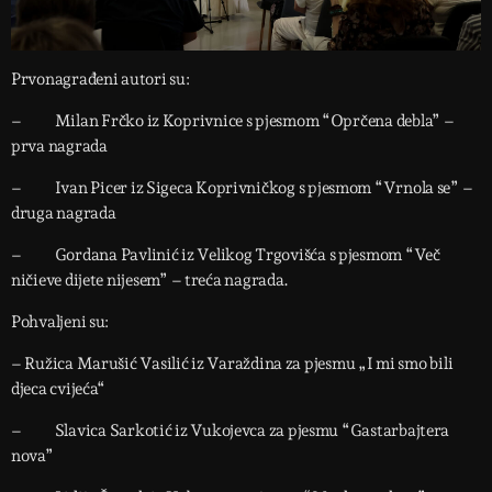
Prvonagrađeni autori su:
– Milan Frčko iz Koprivnice s pjesmom “Oprčena debla” –
prva nagrada
– Ivan Picer iz Sigeca Koprivničkog s pjesmom “Vrnola se” –
druga nagrada
– Gordana Pavlinić iz Velikog Trgovišća s pjesmom “Več
ničieve dijete nijesem” – treća nagrada.
Pohvaljeni su:
– Ružica Marušić Vasilić iz Varaždina za pjesmu „I mi smo bili
djeca cvijeća“
– Slavica Sarkotić iz Vukojevca za pjesmu “Gastarbajtera
nova”