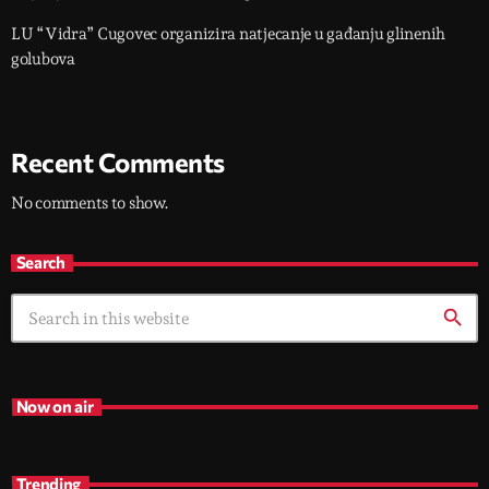
LU “Vidra” Cugovec organizira natjecanje u gađanju glinenih
golubova
Recent Comments
No comments to show.
Search
search
Now on air
Trending