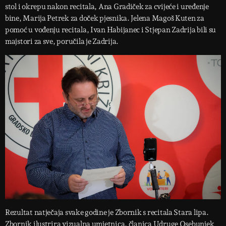
stol i okrepu nakon recitala, Ana Gradiček za cvijeće i uređenje
bine, Marija Petrek za doček pjesnika. Jelena Magoš Kuten za
pomoć u vođenju recitala, Ivan Habijanec i Stjepan Zadrija bili su
majstori za sve, poručila je Zadrija.
Rezultat natječaja svake godine je Zbornik s recitala Stara lipa.
Zbornik ilustrira vizualna umjetnica, članica Udruge Osebunjek