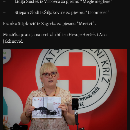
– Lidija Šustek iz Vrbovca za pjesmu “Megle meglene”
– Stjepan Zlodi iz Šiljakovine za pjesmu “Licomerec”
Franko Stipković iz Zagreba za pjesmu “Mertvi”.
Muzička pratnja na recitalu bili su Hrvoje Herček i Ana
Jaklinović.