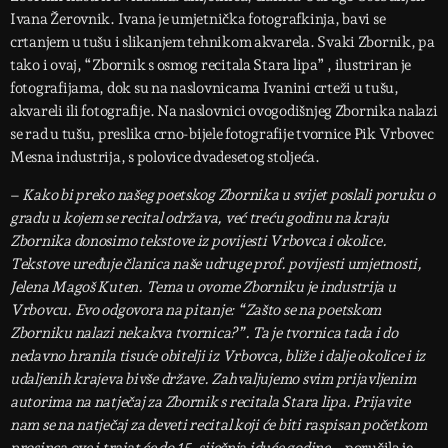
Ivana Žerovnik. Ivana je umjetnička fotografkinja, bavi se
crtanjem u tušu i slikanjem tehnikom akvarela. Svaki Zbornik, pa
tako i ovaj, “Zbornik s osmog recitala Stara lipa” , ilustriran je
fotografijama, dok su na naslovnicama Ivanini crteži u tušu,
akvareli ili fotografije. Na naslovnici ovogodišnjeg Zbornika nalazi
se rad u tušu, preslika crno-bijele fotografije tvornice Pik Vrbovec
Mesna industrija, s polovice dvadesetog stoljeća.
–
Kako bi preko našeg poetskog Zbornika u svijet poslali poruku o
gradu u kojem se recital održava, već treću godinu na kraju
Zbornika donosimo tekstove iz povijesti Vrbovca i okolice.
Tekstove uređuje članica naše udruge prof. povijesti umjetnosti,
Jelena Magoš Kuten. Tema u ovome Zborniku je industrija u
Vrbovcu. Evo odgovora na pitanje: “Zašto se na poetskom
Zborniku nalazi nekakva tvornica?”. Ta je tvornica tada i do
nedavno hranila tisuće obitelji iz Vrbovca, bliže i dalje okolice i iz
udaljenih krajeva bivše države. Zahvaljujemo svim prijavljenim
autorima na natječaj za Zbornik s recitala Stara lipa. Prijavite
nam se na natječaj za deveti recital koji će biti raspisan početkom
prosinca ove i trajat će do 15. siječnja iduće godine
– poručila je