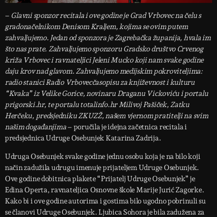
–
Glavni sponzor recitala i ove godine je Grad Vrbovec na čelu s
gradonačelnikom Denisom Kraljem, kojima se ovim putem
zahvaljujemo. Jedan od sponzora je Zagrebačka županija, hvala im
što nas prate. Zahvaljujemo sponzoru Gradsko društvo Crvenog
križa Vrbovec i ravnateljici Jeleni Mucko koji nam svake godine
daju krov nad glavom. Zahvaljujemo medijskim pokroviteljima:
radio stanici Radio Vrbovecčasopisu za književnost i kulturu
“Kvaka” iz Velike Gorice, novinaru Draganu Vickoviću i portalu
prigorski.hr, te portalu totalinfo.hr Milivoj Pašiček, Zatku
Herčeku, predsjedniku ZKUZŽ, našem vjernom pratitelji na svim
našim događanjima
– poručila je idejna začetnica recitala i
predsjednica Udruge Osebunjek Katarina Zadrija.
Udruga Osebunjek svake godine jednu osobu koja je na bilo koji
način zadužila udrugu imenuje prijateljem Udruge Osebunjek.
Ove godine dobitnica plakete “Prijatelj Udruge Osebunjek” je
Edina Operta, ravnateljica Osnovne škole Marije Jurić Zagorke.
Kako bi i ove godine autorima i gostima bilo ugodno pobrinuli su
se članovi Udruge Osebunjek. Ljubica Sohora je bila zadužena za