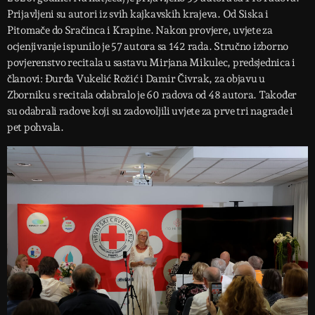
Prijavljeni su autori iz svih kajkavskih krajeva. Od Siska i
Pitomače do Sračinca i Krapine. Nakon provjere, uvjete za
ocjenjivanje ispunilo je 57 autora sa 142 rada. Stručno izborno
povjerenstvo recitala u sastavu Mirjana Mikulec, predsjednica i
članovi: Đurđa Vukelić Rožić i Damir Čivrak, za objavu u
Zborniku s recitala odabralo je 60 radova od 48 autora. Također
su odabrali radove koji su zadovoljili uvjete za prve tri nagrade i
pet pohvala.