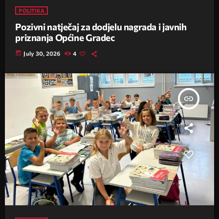
POLITIKA
Pozivni natječaj za dodjelu nagrada i javnih
priznanja Općine Gradec
today
July 30, 2026
4
insert_link