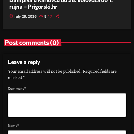
rujna – Prigorski.hr
today
July 29, 2026
8
Post comments (0)
Leave a reply
Your email address will not be published. Required fields are
marked *
Comment*
Name*