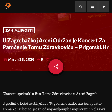
search
menu
play_arrow
ZANIMLJIVOSTI
U Zagrebačkoj Areni Održan Je Koncert Za
Pamćenje Tomu Zdravkoviću – Prigorski.hr
March 28, 2026
9
today
share
email
Glazbeni spektakl u čast Tome Zdravkovića u Areni Zagreb
U godini u kojoj se obilježava 35 godina otkako nas je napustio
Toma Zdravković, jedan od najomiljenijih i najiskrenijih glasova