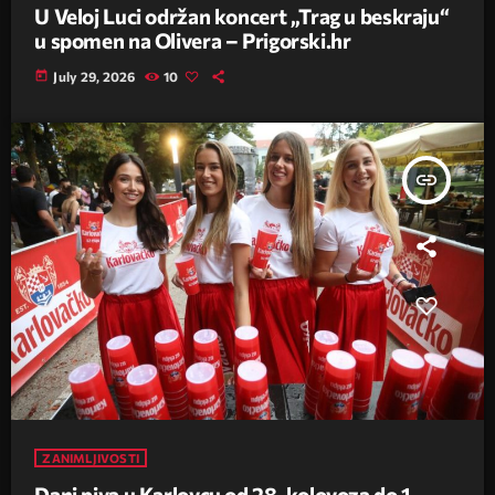
U Veloj Luci održan koncert „Trag u beskraju“
u spomen na Olivera – Prigorski.hr
today
July 29, 2026
10
insert_link
ZANIMLJIVOSTI
Dani piva u Karlovcu od 28. kolovoza do 1.