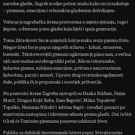
narodne glazbe, Zagreb je odao počast onako kako on to zaslužuje
– pjesmom, emocijom i vrhunskim glazbenim doživljajem.
Večeras je zagrebačka Arena pretvorena u mjesto sjećanja, tuge i
ljepote, u dvoranu punu glazbe koja liječi i spaja generacije.
Toma Zdravković bio je umjetnik koji je svaku svoju pjesmu živio.
Njegov život bio je poput njegovih stihova – krhak, strastven,
boemski. Tekstove svojih pjesama uglavnom je pisao sam, a većina
njih nosi snažan autobiografski pečat. Bile su tokavanske,
ljubavne pjesme, nabijene emocijom, pričom o neuzvraćenim
ljubavima, patnji i samoći. Upravo zbog te istinske ogoljenosti
duše, publika ih je prepoznala i zauvijek prihvatila.
Na pozornici Arene Zagreba nastupili su Hanka Paldum, Dejan
Matić, Dragan Kojić Keba, Enes Begović, Milan Topalović
Topalko, Nemanja Nikolić i Advina Begić– izvođači poznati po
emotivnim nastupima i iskrenom odnosu prema glazbi. Oni će biti
ti koji će Tominim pjesmama ponovno udahnuti život.
Publiku su dočekali bezvremenski hitovi poput Svirajte noćas