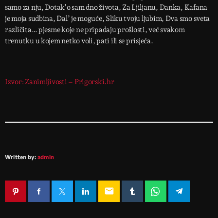
samo za nju, Dotak’o sam dno života, Za Ljiljanu, Danka, Kafana
je moja sudbina, Dal’ je moguće, Sliku tvoju ljubim, Dva smo sveta
različita… pjesme koje ne pripadaju prošlosti, već svakom
trenutku u kojem netko voli, pati ili se prisjeća.
Izvor: Zanimljivosti – Prigorski.hr
Written by:
admin
email