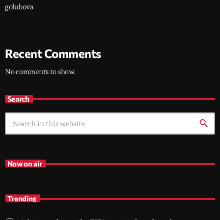
golubova
Recent Comments
No comments to show.
Search
search
Now on air
Trending