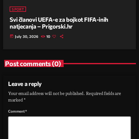
SPORT
Svi članovi UEFA-e za bojkot FIFA-inih
natjecanja – Prigorski.hr
today
July 30, 2026
10
Post comments (0)
Leave a reply
Your email address will not be published. Required fields are
marked *
Comment*