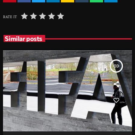
RATE IT
Similar posts
insert_link