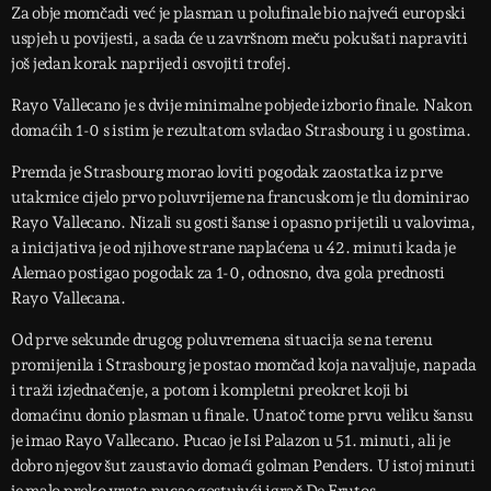
Za obje momčadi već je plasman u polufinale bio najveći europski
uspjeh u povijesti, a sada će u završnom meču pokušati napraviti
još jedan korak naprijed i osvojiti trofej.
Rayo Vallecano je s dvije minimalne pobjede izborio finale. Nakon
domaćih 1-0 s istim je rezultatom svladao Strasbourg i u gostima.
Premda je Strasbourg morao loviti pogodak zaostatka iz prve
utakmice cijelo prvo poluvrijeme na francuskom je tlu dominirao
Rayo Vallecano. Nizali su gosti šanse i opasno prijetili u valovima,
a inicijativa je od njihove strane naplaćena u 42. minuti kada je
Alemao postigao pogodak za 1-0, odnosno, dva gola prednosti
Rayo Vallecana.
Od prve sekunde drugog poluvremena situacija se na terenu
promijenila i Strasbourg je postao momčad koja navaljuje, napada
i traži izjednačenje, a potom i kompletni preokret koji bi
domaćinu donio plasman u finale. Unatoč tome prvu veliku šansu
je imao Rayo Vallecano. Pucao je Isi Palazon u 51. minuti, ali je
dobro njegov šut zaustavio domaći golman Penders. U istoj minuti