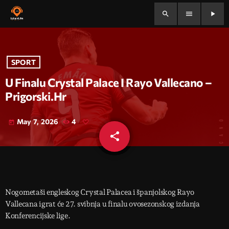
search
menu
play_arrow
SPORT
U Finalu Crystal Palace I Rayo Vallecano –
Prigorski.hr
May 7, 2026
4
today
share
email
Nogometaši engleskog Crystal Palacea i španjolskog Rayo
Vallecana igrat će 27. svibnja u finalu ovosezonskog izdanja
Konferencijske lige.