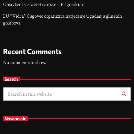
Objavljeni sastavi Hrvatske – Prigorski.hr
LU “Vidra” Cugovec organizira natjecanje u gađanju glinenih
golubova
Recent Comments
No comments to show.
Search
search
Now on air