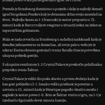
je malo preko vrata pucao gostujući igrač De Frutos.
Premda je Strasbourg dominirao u posjedu i dalje je najbolji domaći
igrač bio golman Penders koji je obranama držao svoju momčad na
život. Najbolju šansu za 1-1 francuski je sastav propustio u 72.
minuti kada je Barco traljavo reagirao u situaciji jedan na jedan sa
suparničkim golmanom.
Mala se nada otvorila za Strasbourg u sudačkoj nadoknadi kada je
dosuđen jedanaesterac za domaćina, ali sve je palo u vodu jer je
udarac Encisa obranio gostujući vratar Batalla čime je potvrđena
ukupna pobjeda gostiju.
S ukupnim rezultatom 5-2 Crystal Palace je preskočio polufinalnu
prepreku zvanu Šahtar.
Crystal Palace je veliki dio posla obavio u prvom dvoboju kada je
kao gost pobijedio s 3-1. Ionako veliku prednost je povećao u
uzvratu u 25. minuti kada je Henrique pogodio vlastitu mrežu i
engleski je sastav poveo 1-0. Brzo se Šahtar vratio u igru, na 1-1 je
izjednačio Eguinaldo devet minuta kasnije.