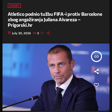
SPORT
Atletico podnio tužbu FIFA-i protiv Barcelone
zbog angažiranja Juliana Alvareza –
Prigorski.hr
today
July 30, 2026
5
insert_link