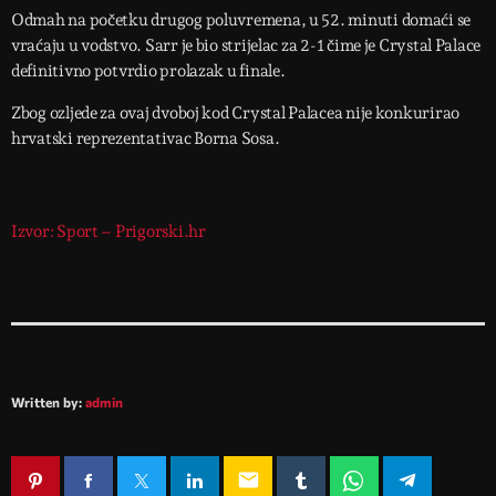
Odmah na početku drugog poluvremena, u 52. minuti domaći se
vraćaju u vodstvo. Sarr je bio strijelac za 2-1 čime je Crystal Palace
definitivno potvrdio prolazak u finale.
Zbog ozljede za ovaj dvoboj kod Crystal Palacea nije konkurirao
hrvatski reprezentativac Borna Sosa.
Izvor: Sport – Prigorski.hr
Written by:
admin
email