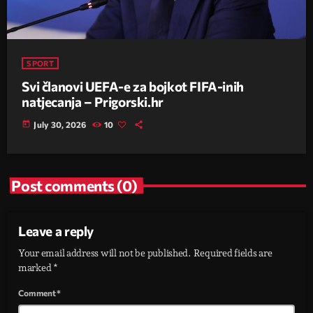
SPORT
Svi članovi UEFA-e za bojkot FIFA-inih
natjecanja – Prigorski.hr
today
July 30, 2026
10
Post comments (0)
Leave a reply
Your email address will not be published. Required fields are
marked *
Comment*