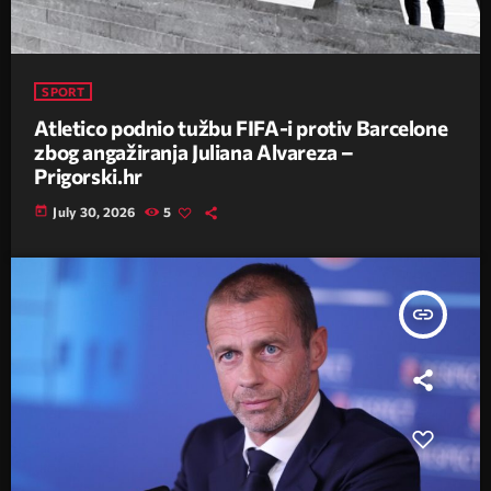
SPORT
Atletico podnio tužbu FIFA-i protiv Barcelone
zbog angažiranja Juliana Alvareza –
Prigorski.hr
today
July 30, 2026
5
insert_link