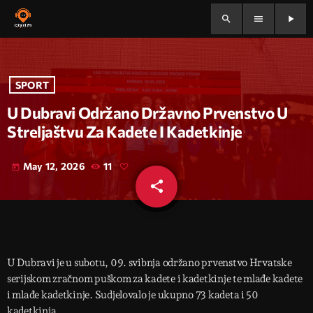
search
menu
play_arrow
SPORT
U Dubravi Održano Državno Prvenstvo U
Streljaštvu Za Kadete I Kadetkinje
May 12, 2026
11
today
share
email
U Dubravi je u subotu, 09. svibnja održano prvenstvo Hrvatske
serijskom zračnom puškom za kadete i kadetkinje te mlađe kadete
i mlađe kadetkinje. Sudjelovalo je ukupno 73 kadeta i 50
kadetkinja.