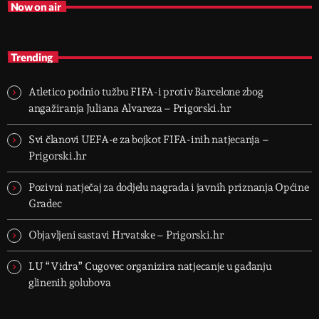
Now on air
Trending
Atletico podnio tužbu FIFA-i protiv Barcelone zbog
angažiranja Juliana Alvareza – Prigorski.hr
Svi članovi UEFA-e za bojkot FIFA-inih natjecanja –
Prigorski.hr
Pozivni natječaj za dodjelu nagrada i javnih priznanja Općine
Gradec
Objavljeni sastavi Hrvatske – Prigorski.hr
LU “Vidra” Cugovec organizira natjecanje u gađanju
glinenih golubova