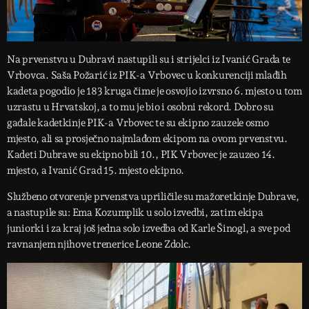
Na prvenstvu u Dubravi nastupili su i strijelci iz Ivanić Grada te
Vrbovca. Saša Požarić iz PIK-a Vrbovec u konkurenciji mlađih
kadeta pogodio je 183 kruga čime je osvojio izvrsno 6. mjesto u tom
uzrastu u Hrvatskoj, a to mu je bio i osobni rekord. Dobro su
gađale kadetkinje PIK-a Vrbovec te su ekipno zauzele osmo
mjesto, ali sa prosječno najmlađom ekipom na ovom prvenstvu.
Kadeti Dubrave su ekipno bili 10., PIK Vrbovec je zauzeo 14.
mjesto, a Ivanić Grad 15. mjesto ekipno.
Službeno otvorenje prvenstva upriličile su mažoretkinje Dubrave,
a nastupile su: Ema Kozumplik u solo izvedbi, zatim ekipa
juniorki i za kraj još jedna solo izvedba od Karle Šinogl, a sve pod
ravnanjem njihove trenerice Leone Zdolc.