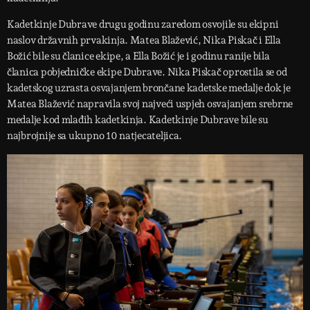
Kadetkinje Dubrave drugu godinu zaredom osvojile su ekipni
naslov državnih prvakinja. Matea Blažević, Nika Piskač i Ella
Božić bile su članice ekipe, a Ella Božić je i godinu ranije bila
članica pobjedničke ekipe Dubrave. Nika Piskač oprostila se od
kadetskog uzrasta osvajanjem brončane kadetske medalje dok je
Matea Blažević napravila svoj najveći uspjeh osvajanjem srebrne
medalje kod mlađih kadetkinja. Kadetkinje Dubrave bile su
najbrojnije sa ukupno 10 natjecateljica.