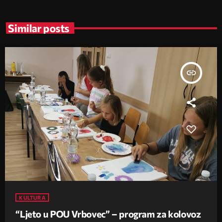
Similar posts
insert_link
KULTURA
“Ljeto u POU Vrbovec” – program za kolovoz