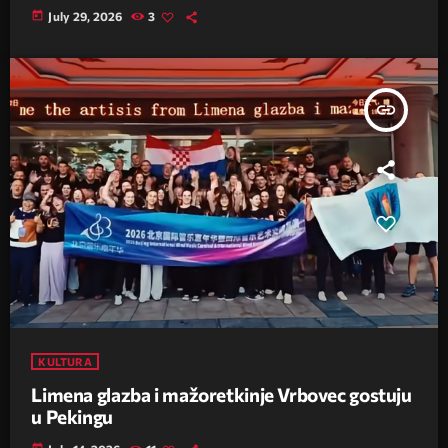
today
July 29, 2026
3
insert_link
KULTURA
Limena glazba i mažoretkinje Vrbovec gostuju
u Pekingu