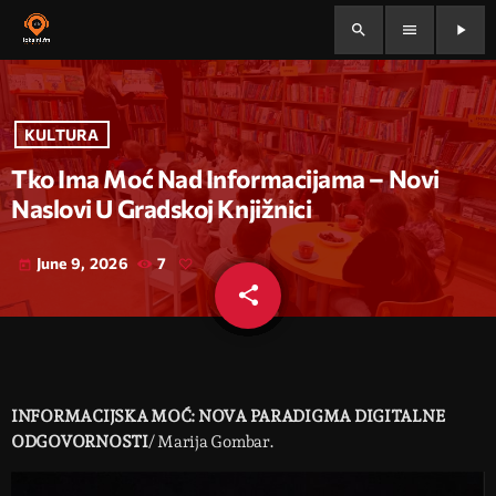
search
menu
play_arrow
KULTURA
Tko Ima Moć Nad Informacijama – Novi
Naslovi U Gradskoj Knjižnici
June 9, 2026
7
today
share
email
INFORMACIJSKA MOĆ: NOVA PARADIGMA DIGITALNE
ODGOVORNOSTI
/ Marija Gombar.