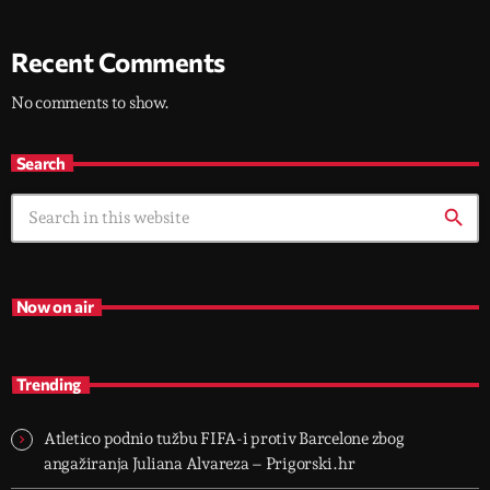
Recent Comments
No comments to show.
Search
search
Now on air
Trending
Atletico podnio tužbu FIFA-i protiv Barcelone zbog
angažiranja Juliana Alvareza – Prigorski.hr