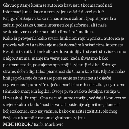
Glavno pitanje kojim se autorica bavi jest: tko ima moć nad
informacijama i kako u tom svijetu zaštititi korisnike?
Knjiga objašnjava kako na nas utječu zakoni (poput pravila o
zaštiti podataka), same internetske platforme, ali i naše
svakodnevne navike na mobitelima i računalima.
Kako bi provjerila kako stvari funkcioniraju u praksi, autorica je
provela veliko istraživanje među domaćim korisnicima interneta.
Rezultati su otkrili nekoliko vrlo zanimljivih stvari: što više znamo
o algoritmima, manje im vjerujemo; kada shvatimo kako
platforme rade, postajemo oprezniji i svjesniji rizika. S druge
strane, dobra digitalna pismenost služi nam kao štit. Ključni nalaz
knjige pokazuje da na naše ponašanje na internetu i osjećaj
odgovornosti puno više utječu emocije i strah od rizika, nego samo
tehničko znanje ili logika. Ovo je prva ovakva detaljna studija u
Hrvatskoj i Europi. Ona ne nudi samo teoriju, već daje i konkretne
savjete kako u budućnosti stvarati poštenije algoritme, donositi
bolje zakone i, ono najvažnije, kako osnažiti i zaštititi običnog
čovjeka u kompliciranom digitalnom svijetu.
MINI HOROR
/ Barbi Marković