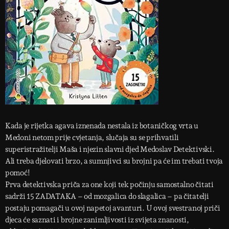
Kada je rijetka agava iznenada nestala iz botaničkog vrta u
Medoni netom prije cvjetanja, slučaja su se prihvatili
superistražitelji Maša i njezin slavni djed Medoslav Detektivski.
Ali treba djelovati brzo, a sumnjivci su brojni pa će im trebati tvoja
pomoć!
Prva detektivska priča za one koji tek počinju samostalno čitati
sadrži 15 ZADATAKA – od mozgalica do slagalica – pa čitatelji
postaju pomagači u ovoj napetoj avanturi. U ovoj svestranoj priči
djeca će saznati i brojne zanimljivosti iz svijeta znanosti,