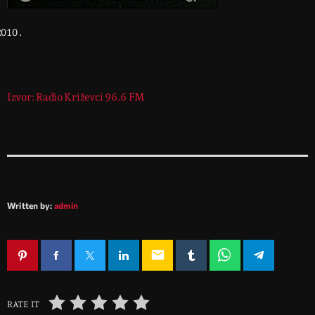
Izvor: Radio Križevci 96.6 FM
Written by:
admin
email
RATE IT