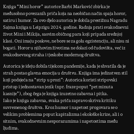
Knjiga “Mini horor” autorice Barbi Marković zbirka je
međusobno povezanih priča koja na neobičan način spaja horor,
satiru i humor. Za ovo djelo autorica je dobila prestižnu Nagradu
Sajma knjiga u Leipzigu 2024. godine. Radnja prati svakodnevni
život Mini i Mikija, sasvim običnog para koji pripada srednjoj
klasi. Oni imaju poslove, ne bore se za golu egzistenciju, ali nisu ni
bogati. Horor u njihovim životima ne dolazi od čudovišta, već iz
svakodnevnog straha i tjeskobe modernog društva.
Autorica je ideju dobila tijekom pandemije, kada je shvatila da je
strah postao glavna emocija u društvu. Knjiga ima jedinstven stil
koji podsjeća na “strip u prozi”: Autorica koristi stripovski
pristup i jednostavan jezik (npr. fraze poput “pet minuta
kasnije”), zbog čega je knjiga izuzetno zabavna i pitka.
Iako je knjiga zabavna, svaka priča zapravo skriva kritiku
suvremenog društva. Kroz humor i napetost progovara se o
velikim problemima poput kapitalizma i ekološke krize, ali i o
sitnim, svakodnevnim nesporazumima i napetostima među
ljudima.