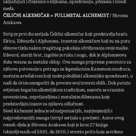
uključujući i činjenice o biljkama, oprašivanju, pčelama i izradi
meda.
ČELIČNI ALKEMIČAR = FULLMETAL ALCHEMIST
/ Hiromu
Arakawa
Strip je prvi dio serijala Čelični alkemičar koji predstavlja braću
Elrica, Edwarda i Alphonsea, izuzetne alkemičare koji su na putu
obnove tijela nakon tragičnog pokušaja oživljavanja svoje majke.
Edward, stariji brat, izgubio je ruku i nogu, dok je Alphonseova
duša vezana za metalni oklop. Ova manga priprema pozornicu za
njihovo putovanje u potragu za legendarnim Kamenom mudraca,
moćnim artefaktom koji može poboljšati alkemijske sposobnosti, u
nadi da će im omogućiti da povrate svoj izvorni oblik. Dok putuju
svijetom bogatim alkemijskom tradicijom, susreću se s raznim
saveznicima, neprijateljima i moralnim dilemama koje
predstavljaju izazov za njihovu odlučnost.
Steel Alchemist jedna je od najpoznatijih, najcjenjenijih i
najprodavanijih manga (strip) serijala u povijesti. Autor ovog
remek-djela je Hiromu Arakawa koji je kroz 27 knjiga
(objavljivanih od 2001. do 2010.) stvorio priču koja savršeno