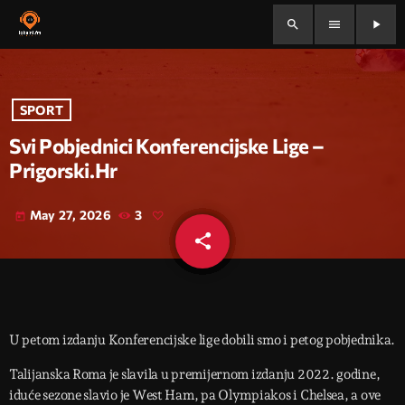
search
menu
play_arrow
SPORT
Svi Pobjednici Konferencijske Lige –
Prigorski.hr
May 27, 2026
3
today
share
email
U petom izdanju Konferencijske lige dobili smo i petog pobjednika.
Talijanska Roma je slavila u premijernom izdanju 2022. godine,
iduće sezone slavio je West Ham, pa Olympiakos i Chelsea, a ove