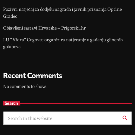
Pozivni natječaj za dodjelu nagrada i javnih priznanja Općine
Gradec
Objavljeni sastavi Hrvatske – Prigorski.hr
LU “Vidra” Cugovec organizira natjecanje u gađanju glinenih
golubova
Recent Comments
No comments to show.
Search
search