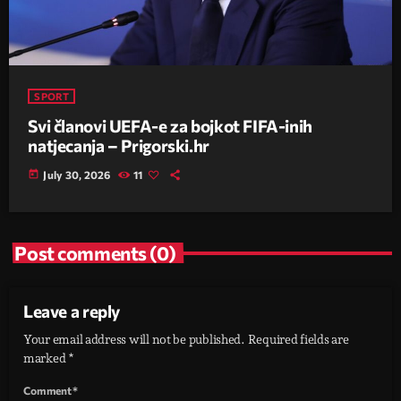
SPORT
Svi članovi UEFA-e za bojkot FIFA-inih
natjecanja – Prigorski.hr
today
July 30, 2026
11
Post comments (0)
Leave a reply
Your email address will not be published. Required fields are
marked *
Comment*