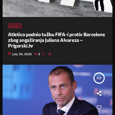
SPORT
Atletico podnio tužbu FIFA-i protiv Barcelone
zbog angažiranja Juliana Alvareza –
Prigorski.hr
today
July 30, 2026
5
insert_link