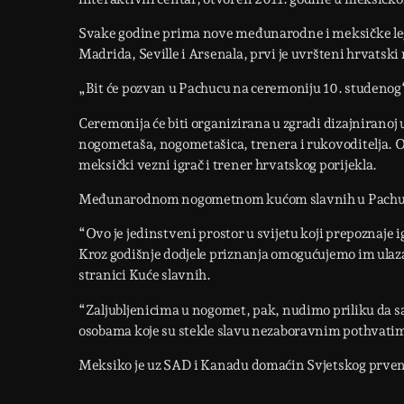
Svake godine prima nove međunarodne i meksičke lege
Madrida, Seville i Arsenala, prvi je uvršteni hrvatsk
„Bit će pozvan u Pachucu na ceremoniju 10. studenog“
Ceremonija će biti organizirana u zgradi dizajniranoj u 
nogometaša, nogometašica, trenera i rukovoditelja. On
meksički vezni igrač i trener hrvatskog porijekla.
Međunarodnom nogometnom kućom slavnih u Pachuci
“Ovo je jedinstveni prostor u svijetu koji prepoznaje i
Kroz godišnje dodjele priznanja omogućujemo im ulaz
stranici Kuće slavnih.
“Zaljubljenicima u nogomet, pak, nudimo priliku da s
osobama koje su stekle slavu nezaboravnim pothvatim
Meksiko je uz SAD i Kanadu domaćin Svjetskog prvenst