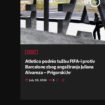
insert_link
SPORT
Atletico podnio tužbu FIFA-i protiv
Barcelone zbog angažiranja Juliana
Alvareza – Prigorski.hr
July 30, 2026
5
today