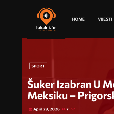
HOME
VIJESTI
SPORT
Šuker Izabran U 
Meksiku – Prigors
April 29, 2026
7
today