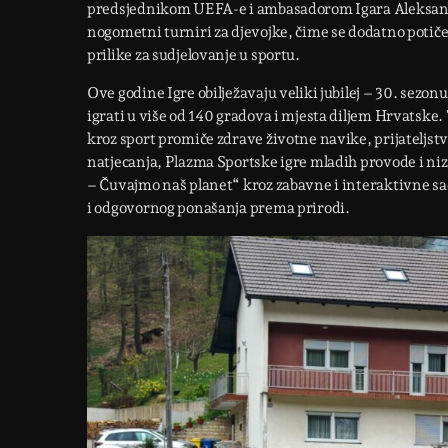
predsjednikom UEFA-e i ambasadorom Igara Aleksande
nogometni turniri za djevojke, čime se dodatno potič
prilike za sudjelovanje u sportu.
Ove godine Igre obilježavaju veliki jubilej – 30. sezo
igrati u više od 140 gradova i mjesta diljem Hrvatske
kroz sport promiče zdrave životne navike, prijateljst
natjecanja, Plazma Sportske igre mladih provode i niz
– Čuvajmo naš planet“ kroz zabavne i interaktivne sad
i odgovornog ponašanja prema prirodi.