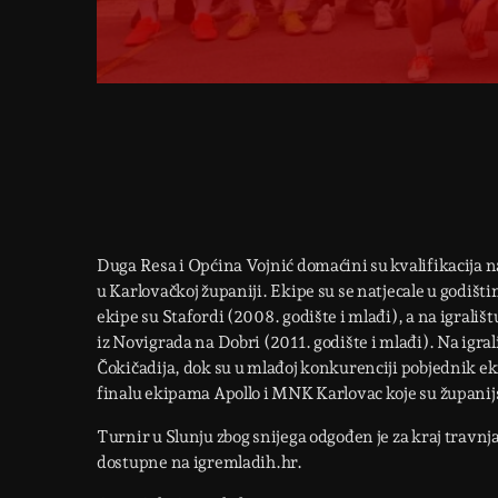
Duga Resa i Općina Vojnić domaćini su kvalifikacija
u Karlovačkoj županiji. Ekipe su se natjecale u godišti
ekipe su Stafordi (2008. godište i mlađi), a na igrališt
iz Novigrada na Dobri (2011. godište i mlađi). Na igral
Čokičadija, dok su u mlađoj konkurenciji pobjednik ek
finalu ekipama Apollo i MNK Karlovac koje su županijs
Turnir u Slunju zbog snijega odgođen je za kraj travnja,
dostupne na igremladih.hr.