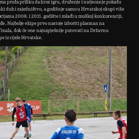
pruža priliku da kroz igru, druženje i natjecanje pokažu
imski duh i zajedništvo, a godišnje samo u Hrvatskoj okupi više
rijama 2008. i 2011. godište i mlađi u muškoj konkurenciji,
ađe. Najbolje ekipe prvo nastoje izboriti plasman na
 finala, dok će one najuspješnije putovati na Državnu
e iz cijele Hrvatske.