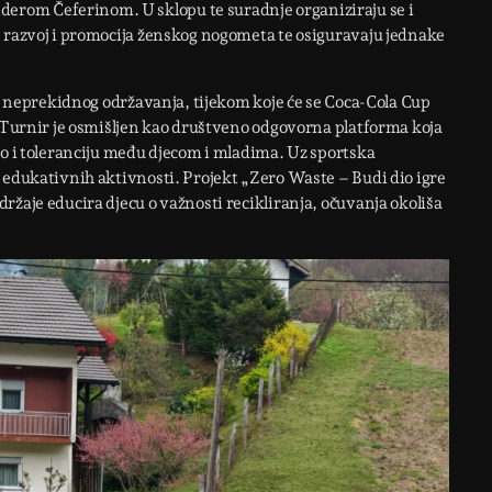
rom Čeferinom. U sklopu te suradnje organiziraju se i
e razvoj i promocija ženskog nogometa te osiguravaju jednake
nu neprekidnog održavanja, tijekom koje će se Coca-Cola Cup
. Turnir je osmišljen kao društveno odgovorna platforma koja
vo i toleranciju među djecom i mladima. Uz sportska
 edukativnih aktivnosti. Projekt „Zero Waste – Budi dio igre
ržaje educira djecu o važnosti recikliranja, očuvanja okoliša