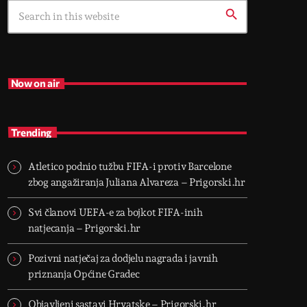
search
Now on air
Trending
Atletico podnio tužbu FIFA-i protiv Barcelone
zbog angažiranja Juliana Alvareza – Prigorski.hr
Svi članovi UEFA-e za bojkot FIFA-inih
natjecanja – Prigorski.hr
Pozivni natječaj za dodjelu nagrada i javnih
priznanja Općine Gradec
Objavljeni sastavi Hrvatske – Prigorski.hr