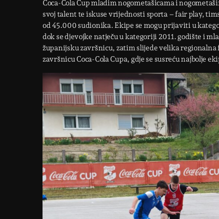
Coca-Cola Cup mladim nogometašicama i nogometašima 
svoj talent te iskuse vrijednosti sporta – fair play, t
od 45.000 sudionika. Ekipe se mogu prijaviti u katego
dok se djevojke natječu u kategoriji 2011. godište i ml
županijsku završnicu, zatim slijede velika regionalna
završnicu Coca-Cola Cupa, gdje se susreću najbolje ekip