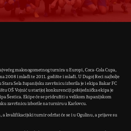
 najvećeg malonogometnog turnira u Europi, Coca-Cola Cupa,
ma 2008 i mlađi te 2011. godište i mlađi. U Dugoj Reci najbolje
u Stara Sela županijsku završnicu izborila je i ekipa Bakar FC
ištu OŠ Vojnić u starijoj konkurenciji pobijednička ekipa je
ipa Šestica. Ekipe će se pridružiti u velikom županijskom
ku završnicu izborile na turniru u Karlovcu.
 a kvalifikacijski turnir održat će se i u Ogulinu, a prijave su