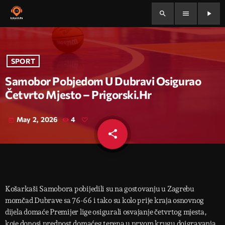
search
menu
play_arrow
SPORT
Samobor Pobjedom U Dubravi Osigurao
Četvrto Mjesto – Prigorski.hr
May 2, 2026
4
today
share
email
Košarkaši Samobora pobijedili su na gostovanju u Zagrebu
momčad Dubrave sa 76-66 i tako su kolo prije kraja osnovnog
dijela domaće Premijer lige osigurali osvajanje četvrtog mjesta,
koje donosi prednost domaćeg terena u prvom krugu doigravanja.