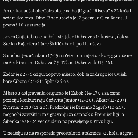
Amerikanac Jakobe Coles bio je najbolji igrač “Risova” s 22 koša i
sedam skokova. Dino Cinac ubacio je 12 poena, a Glen Burns 11
poena i 10 asistencija.
Lovro Gnjidic bio je najbolji strijelac Dubrave s 14 koševa, dok su
Stellan Rajaofera i Jure Škifić ubacili po 11 koševa.
Samobor je s učinkom 17-15 na četvrtom mjestu s kojeg ga više ne
može skinuti ni Dubrava (15-17), ni Dubrovnik (15-16).
Zadar je s 27-4 osigurao prvo mjesto, dok se za drugo još uvijek
bore Cibona (24-8) i Split (24-7).
Mjesto u doigravanju osigurao je i Zabok (14-17), a za osmu
poziciju konkuriraju Cedevita Junior (12-20), Alkar (12-20) i
Kvarner 2010 (11-20). Predzadnji je Dinamo Zagreb (10-21) i
mogao bi završiti u razigravanju za ostanak u Premijer ligi, a
Šibenka je s 8-24 već osuđena na preseljenje u Prvu ligu.
U nedjelju su na rasporedu preostale tri utakmice 32. kola, a igrat