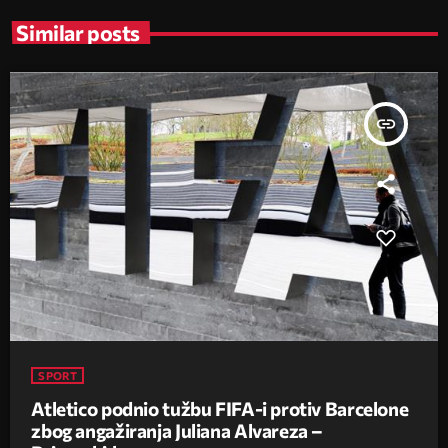
Similar posts
insert_link
SPORT
Atletico podnio tužbu FIFA-i protiv Barcelone
zbog angažiranja Juliana Alvareza –