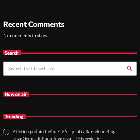
Recent Comments
No comments to show.
Search
search
Now on air
Trending
Atletico podnio tužbu FIFA-i protiv Barcelone zbog
angažiranja Juliana Alvareza – Prigorski.hr