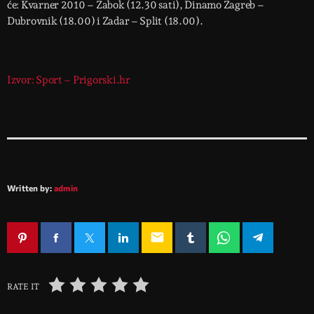
će: Kvarner 2010 – Zabok (12.30 sati), Dinamo Zagreb –
Dubrovnik (18.00) i Zadar – Split (18.00).
Izvor: Sport – Prigorski.hr
Written by:
admin
email
RATE IT