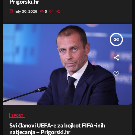
Prigorski.hr
today
July 30, 2026
5
insert_link
SPORT
Svi članovi UEFA-e za bojkot FIFA-inih
natjecanja – Prigorski.hr