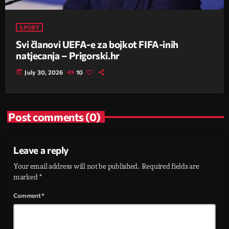
SPORT
Svi članovi UEFA-e za bojkot FIFA-inih
natjecanja – Prigorski.hr
today
July 30, 2026
10
Post comments (0)
Leave a reply
Your email address will not be published. Required fields are
marked *
Comment*