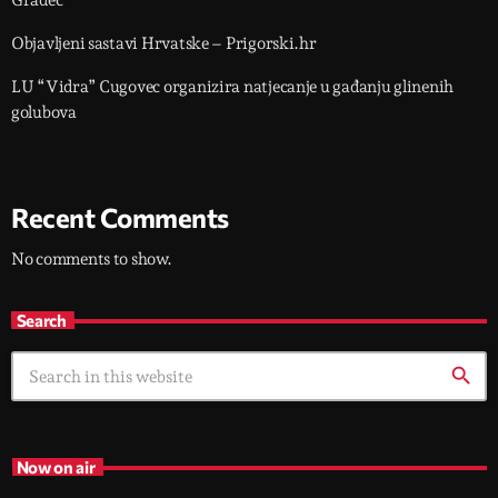
Gradec
Objavljeni sastavi Hrvatske – Prigorski.hr
LU “Vidra” Cugovec organizira natjecanje u gađanju glinenih
golubova
Recent Comments
No comments to show.
Search
search
Now on air