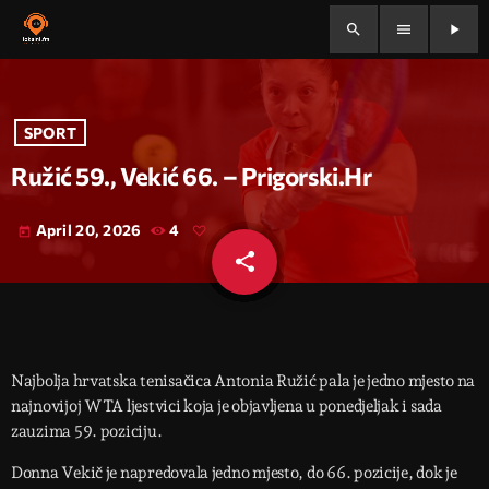
search
menu
play_arrow
SPORT
Ružić 59., Vekić 66. – Prigorski.hr
April 20, 2026
4
today
share
email
Najbolja hrvatska tenisačica Antonia Ružić pala je jedno mjesto na
najnovijoj WTA ljestvici koja je objavljena u ponedjeljak i sada
zauzima 59. poziciju.
Donna Vekič je napredovala jedno mjesto, do 66. pozicije, dok je