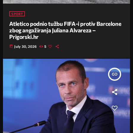
SPORT
Atletico podnio tužbu FIFA-i protiv Barcelone
zbog angažiranja Juliana Alvareza –
Prigorski.hr
today
July 30, 2026
5
insert_link