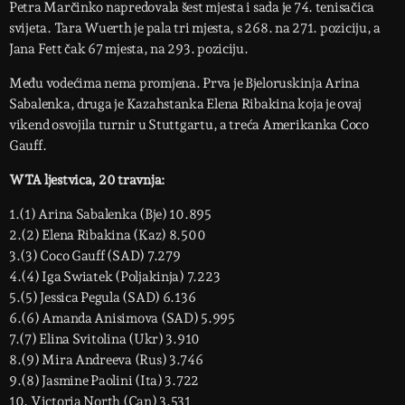
Petra Marčinko napredovala šest mjesta i sada je 74. tenisačica
svijeta. Tara Wuerth je pala tri mjesta, s 268. na 271. poziciju, a
Jana Fett čak 67 mjesta, na 293. poziciju.
Među vodećima nema promjena. Prva je Bjeloruskinja Arina
Sabalenka, druga je Kazahstanka Elena Ribakina koja je ovaj
vikend osvojila turnir u Stuttgartu, a treća Amerikanka Coco
Gauff.
WTA ljestvica, 20 travnja:
1.(1) Arina Sabalenka (Bje) 10.895
2.(2) Elena Ribakina (Kaz) 8.500
3.(3) Coco Gauff (SAD) 7.279
4.(4) Iga Swiatek (Poljakinja) 7.223
5.(5) Jessica Pegula (SAD) 6.136
6.(6) Amanda Anisimova (SAD) 5.995
7.(7) Elina Svitolina (Ukr) 3.910
8.(9) Mira Andreeva (Rus) 3.746
9.(8) Jasmine Paolini (Ita) 3.722
10. Victoria North (Can) 3.531