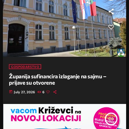
GOSPODARSTVO
Županija sufinancira izlaganje na sajmu –
prijave su otvorene
today
July 27, 2026
6
insert_link