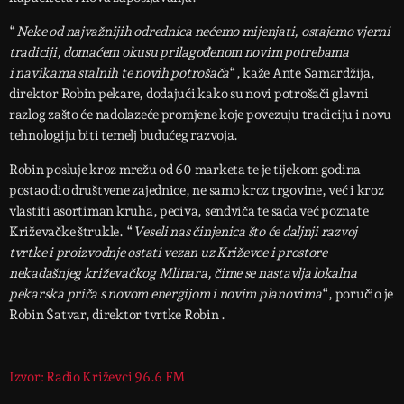
“
Neke od najvažnijih odrednica nećemo mijenjati, ostajemo vjerni
tradiciji, domaćem okusu prilagođenom novim potrebama
i navikama stalnih te novih potrošača
“, kaže Ante Samardžija,
direktor Robin pekare, dodajući kako su novi potrošači glavni
razlog zašto će nadolazeće promjene koje povezuju tradiciju i novu
tehnologiju biti temelj budućeg razvoja.
Robin posluje kroz mrežu od 60 marketa te je tijekom godina
postao dio društvene zajednice, ne samo kroz trgovine, već i kroz
vlastiti asortiman kruha, peciva, sendviča te sada već poznate
Križevačke štrukle. “
Veseli nas činjenica što će daljnji razvoj
tvrtke i proizvodnje ostati vezan uz Križevce i prostore
nekadašnjeg križevačkog Mlinara, čime se nastavlja lokalna
pekarska priča s novom energijom i novim planovima
“, poručio je
Robin Šatvar, direktor tvrtke Robin .
Izvor: Radio Križevci 96.6 FM