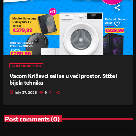
GOSPODARSTVO
Vacom Križevci seli se u veći prostor. Stiže i
bijela tehnika
today
July 27, 2026
9
Post comments (0)