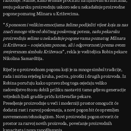
razdoblje. Naime, kako se može pročitati na njihovim stranicama,
svoju pekarsku proizvodnju uskoro sele u nekadašnje proizvodne
pogone poznatog Mlinara u Križevcima.
“
S ponosom i velikim emocijama želimo podijeliti vijest koja za nas
znači mnogo više od običnog poslovnog poteza, našu pekarsku
proizvodnju selimo u nekadašnje pogone vama poznatog Mlinara
iz Križevaca – s osjećajem ponosa, ali i odgovornosti prema ovom
svojevrsnom simbolu Križevaca
“, rekla je voditeljica Robin pekare
Nikolina Samardžija.
Riječ je o proizvodnom pogonu koji je za mnoge simbol tradicije,
rada i mirisa svježeg kruha, peciva, piroški i drugih proizvoda. Iz
Robina poručuju kako upravo zbog toga osjećaju veliko
zadovoljstvo što su dobili priliku nastaviti tamo gdje su generacije
vrijednih ljudi gradile priču križevačke pekare.
Preseljenje proizvodnje u veći i moderniji prostor omogućit će
dodatni rast i razvoj poslovanja, a novi pogon bit će opremljen
suvremenom tehnologijom. Novi proizvodni pogon otvorit će
prostor za razvoj novih proizvoda, povećanje proizvodnih
kapaciteta i nova zapošljavanja.