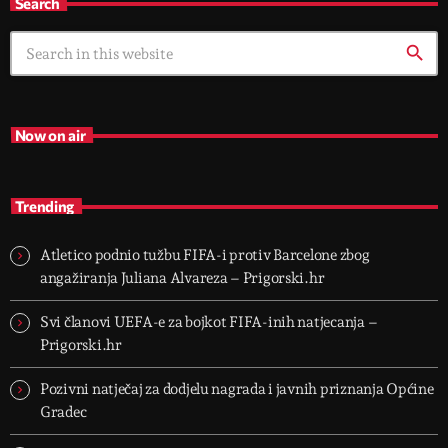
Search
search
Now on air
Trending
Atletico podnio tužbu FIFA-i protiv Barcelone zbog
angažiranja Juliana Alvareza – Prigorski.hr
Svi članovi UEFA-e za bojkot FIFA-inih natjecanja –
Prigorski.hr
Pozivni natječaj za dodjelu nagrada i javnih priznanja Općine
Gradec