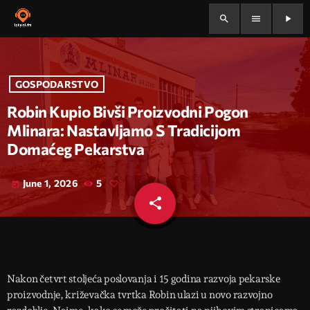
search
menu
play_arrow
GOSPODARSTVO
Robin Kupio Bivši Proizvodni Pogon
Mlinara: Nastavljamo S Tradicijom
Domaćeg Pekarstva
June 1, 2026
5
today
share
email
Nakon četvrt stoljeća poslovanja i 15 godina razvoja pekarske
proizvodnje, križevačka tvrtka Robin ulazi u novo razvojno