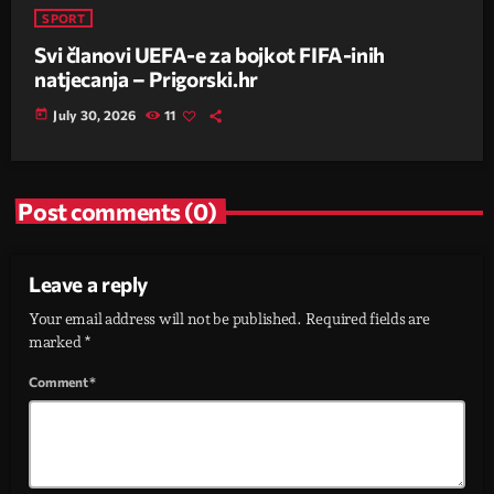
SPORT
Svi članovi UEFA-e za bojkot FIFA-inih
natjecanja – Prigorski.hr
today
July 30, 2026
11
Post comments (0)
Leave a reply
Your email address will not be published. Required fields are
marked *
Comment*