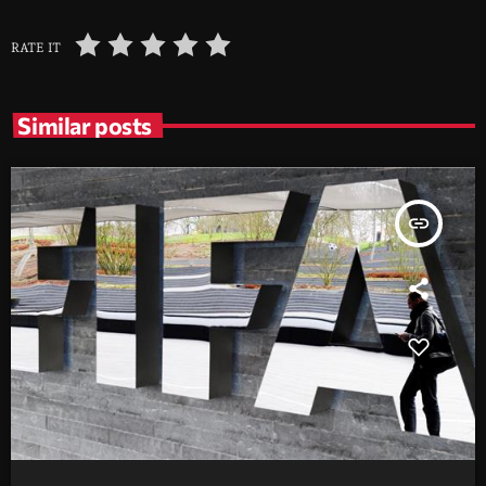
RATE IT
Similar posts
insert_link