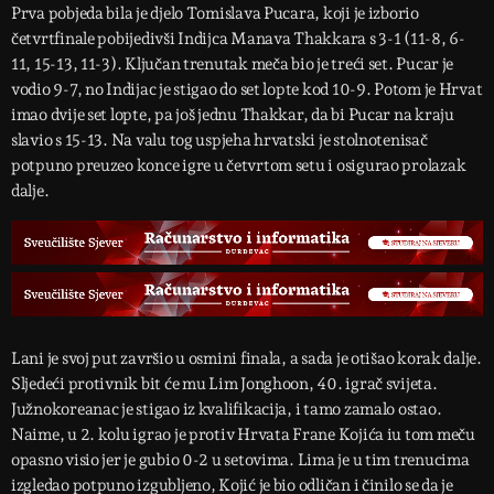
Prva pobjeda bila je djelo Tomislava Pucara, koji je izborio
četvrtfinale pobijedivši Indijca Manava Thakkara s 3-1 (11-8, 6-
11, 15-13, 11-3). Ključan trenutak meča bio je treći set. Pucar je
vodio 9-7, no Indijac je stigao do set lopte kod 10-9. Potom je Hrvat
imao dvije set lopte, pa još jednu Thakkar, da bi Pucar na kraju
slavio s 15-13. Na valu tog uspjeha hrvatski je stolnotenisač
potpuno preuzeo konce igre u četvrtom setu i osigurao prolazak
dalje.
Lani je svoj put završio u osmini finala, a sada je otišao korak dalje.
Sljedeći protivnik bit će mu Lim Jonghoon, 40. igrač svijeta.
Južnokoreanac je stigao iz kvalifikacija, i tamo zamalo ostao.
Naime, u 2. kolu igrao je protiv Hrvata Frane Kojića iu tom meču
opasno visio jer je gubio 0-2 u setovima. Lima je u tim trenucima
izgledao potpuno izgubljeno, Kojić je bio odličan i činilo se da je