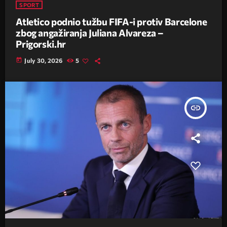
SPORT
Atletico podnio tužbu FIFA-i protiv Barcelone
zbog angažiranja Juliana Alvareza –
Prigorski.hr
today
July 30, 2026
5
insert_link