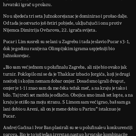
hrvatski igrač u prolazu.
No u sljedeća tri seta Južnokorejanac je dominirao i prošao dalje.
Od tada je ostvario još četiri pobjede, uključujući i onu protiv
Nijemca Dimitrija Ovčarova, 22. igrača svijeta.
Pucar i Lim susreli su se lani u Zagrebu i tada je slavio Pucar s 3-1,
dok je godinu ranije na Olimpijskim igrama uspješniji bio
Južnokorejac.
„Bio sam već jednom u polufinalu Zagreba, ali nije bio ovako jak
turnir. Poklopilo mi se da je Thakkar izbacio Jorgića, koji je drugi
nositelj i s kojim nemam dobar omjer. Dosad smo igrali dvaput,
omjer je 1-1 i znao sam da me čeka težak meč, a na kraju je tako i
bilo. Taj treći set možda je odlučio. Obojica smo imali set lopte, a na
kraju je otišlo na moju stranu. S Limom sam već igrao, baš sam ga
lani dobio u Areni, ali on je mene dobio u Parizu“ istaknuo je
Pucar.
Andrej Gaćina i Ivor Ban plasirali su se u polufinale u konkurenciji
parova. Bio je to još jedan izvrstan nastup hrvatske kombinacije