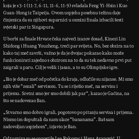
koja je s 3-1 (11-7, 6-11, 11-6, 11-9) svladala Feng Yi-Hsin i Kuo
Guan-Hong iz Taipeija. Ovom uspjehu posebnu težinu daje
činjenica da su njihovi suparnici u osmini finala izbacili šesti
svjetski par iz Singapura.
U borbi za finale Hrvate čeka najveći izazov dosad, Kinezi Lin
Shidong i Huang Youzheng, treći par svijeta. No, bez obzira na to
kako taj meč završi, važno je da je dvojac pokazao kako može
funkcionirati zajedno s obzirom na to da su tek nedavno prvi put
zaigrali u paru. Cilj je velik i jasan, a to su Olimpijske igre.
„Bio je dobar meč od početka do kraja, odlučile su nijanse. Mi smo
njih više “zezali” servisom. Tu se i riješio meč, na servisu i
prijemu. Sretni smo jer smo dobili jak par“, kazao je Gaćina, na
što se nadovezao Ban.
„Stvarno smo dobro igrali, pogotovo po pitanju servisa i prijema.
Nismo im dopuštali da nam ulaze “bananama”. Baš sam
zadovoljan uspjehom“, izjavio je Ban.
Od turnira su se oprostile Lea Rakovac i Hana Arapović. U