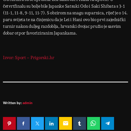
četvrtfinalu su bolje bile Japanke Satsuki Odo i Saki Shibata s 3-1
(11-1, 11-8, 9-11, 11-7). S obzirom na snagu suparnica, riječ je o 14.
paru svijeta te na činjenicu da je Lei i Hani ovo bio prvi zajednički
turnir nakon duljeg razdoblja, hrvatski dvojac pružio je sasvim
dobar otpor favoriziranim Japankama.
Izvor: Sport – Prigorski.hr
Written by:
admin
email