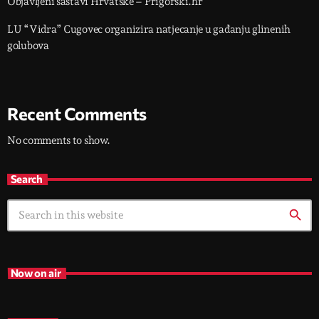
Objavljeni sastavi Hrvatske – Prigorski.hr
LU “Vidra” Cugovec organizira natjecanje u gađanju glinenih
golubova
Recent Comments
No comments to show.
Search
search
Now on air