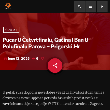
search
menu
play_arrow
SPORT
Pucar U Četvrtfinalu, Gaćina I Ban U
Polufinalu Parova – Prigorski.hr
June 12, 2026
6
today
share
email
U petak su se dogodile nove dobre vijesti za hrvatski stolni tenis s
obzirom na nove uspjehe i potvrdu hrvatskih predstavnika u
završnicama obje kategorije WTT Contender turnira u Zagrebu.