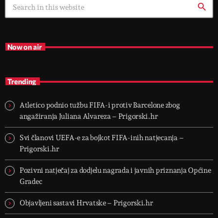
search
Now on air
Trending
Atletico podnio tužbu FIFA-i protiv Barcelone zbog
angažiranja Juliana Alvareza – Prigorski.hr
Svi članovi UEFA-e za bojkot FIFA-inih natjecanja –
Prigorski.hr
Pozivni natječaj za dodjelu nagrada i javnih priznanja Općine
Gradec
Objavljeni sastavi Hrvatske – Prigorski.hr