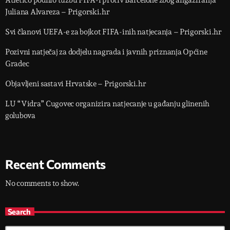
Atletico podnio tužbu FIFA-i protiv Barcelone zbog angažiranja
Juliana Alvareza – Prigorski.hr
Svi članovi UEFA-e za bojkot FIFA-inih natjecanja – Prigorski.hr
Pozivni natječaj za dodjelu nagrada i javnih priznanja Općine
Gradec
Objavljeni sastavi Hrvatske – Prigorski.hr
LU “Vidra” Cugovec organizira natjecanje u gađanju glinenih
golubova
Recent Comments
No comments to show.
Search