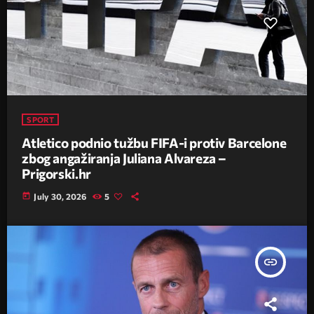
SPORT
Atletico podnio tužbu FIFA-i protiv Barcelone
zbog angažiranja Juliana Alvareza –
Prigorski.hr
today
July 30, 2026
5
insert_link