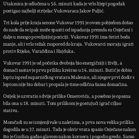
Utakmica je odlučena u 56. minuti kada je vrlo lijepi pogodak
postigao najbolji strijelac Vukovaraca Jakov Puljić.
Tri kola prije kraja sezone Vukovar 1991 je ovom pobjedom došao
do nade da se ipak može spasiti od ispadanja premda su Osječani i
dalje u mnogo povoljnijoj poziciji. Vukovar 1991 ima četiri boda
manje, ali i vrlo težak raspored do kraja. Vukovarci moraju igrati
protiv Rijeke, Varaždina i Hajduka.
Vukovar 1991 je od početka dvoboja bio energičniji i življi, a
domaći sastav je prvu priliku kreirao u 14. minuti. Butić je dobio
loptu ispred suparničkog vratara Malenice, ali njegov prvi dodir s
loptom nije bio dobar i propala je time odlična šansa domaćina.
Osijek je uzvratio s dvije prilike Omerovića, a posebno je opasna
bila ona u 18. minuti. Tom prilikom je gostujući igrač ciljao
stativu.
Momčadi su se izmjenjivale u naletima, a prva nova velika prilika
dogodila se u 37. minuti. Tada je okvir vrata spasio Osječane nakon
što je Gurlica gađao glavom nakon kornera i pogodio gredu. Samo