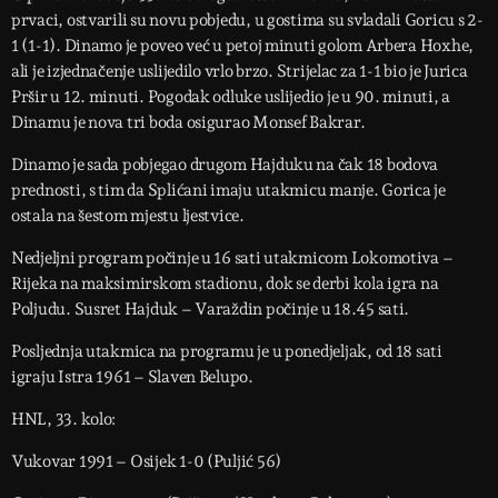
prvaci, ostvarili su novu pobjedu, u gostima su svladali Goricu s 2-
1 (1-1). Dinamo je poveo već u petoj minuti golom Arbera Hoxhe,
ali je izjednačenje uslijedilo vrlo brzo. Strijelac za 1-1 bio je Jurica
Pršir u 12. minuti. Pogodak odluke uslijedio je u 90. minuti, a
Dinamu je nova tri boda osigurao Monsef Bakrar.
Dinamo je sada pobjegao drugom Hajduku na čak 18 bodova
prednosti, s tim da Splićani imaju utakmicu manje. Gorica je
ostala na šestom mjestu ljestvice.
Nedjeljni program počinje u 16 sati utakmicom Lokomotiva –
Rijeka na maksimirskom stadionu, dok se derbi kola igra na
Poljudu. Susret Hajduk – Varaždin počinje u 18.45 sati.
Posljednja utakmica na programu je u ponedjeljak, od 18 sati
igraju Istra 1961 – Slaven Belupo.
HNL, 33. kolo:
Vukovar 1991 – Osijek 1-0 (Puljić 56)