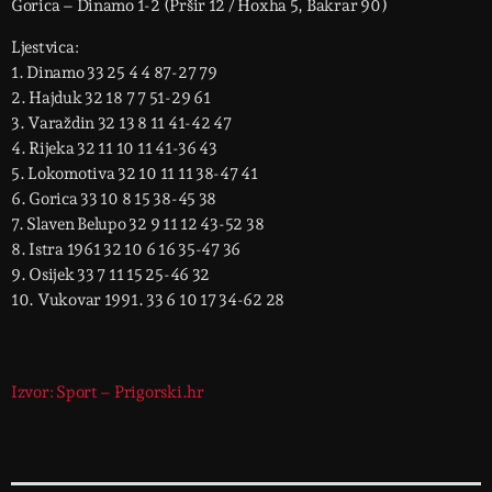
Gorica – Dinamo 1-2 (Pršir 12 / Hoxha 5, Bakrar 90)
Ljestvica:
1. Dinamo 33 25 4 4 87-27 79
2. Hajduk 32 18 7 7 51-29 61
3. Varaždin 32 13 8 11 41-42 47
4. Rijeka 32 11 10 11 41-36 43
5. Lokomotiva 32 10 11 11 38-47 41
6. Gorica 33 10 8 15 38-45 38
7. Slaven Belupo 32 9 11 12 43-52 38
8. Istra 1961 32 10 6 16 35-47 36
9. Osijek 33 7 11 15 25-46 32
10. Vukovar 1991. 33 6 10 17 34-62 28
Izvor: Sport – Prigorski.hr