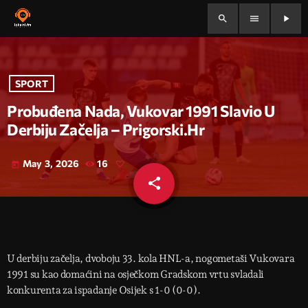
search
menu
play_arrow
SPORT
Probuđena Nada, Vukovar 1991 Slavio U
Derbiju Začelja – Prigorski.hr
May 3, 2026
16
today
share
email
U derbiju začelja, dvoboju 33. kola HNL-a, nogometaši Vukovara
1991 su kao domaćini na osječkom Gradskom vrtu svladali
konkurenta za ispadanje Osijek s 1-0 (0-0).