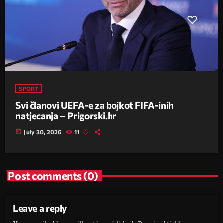
SPORT
Svi članovi UEFA-e za bojkot FIFA-inih
natjecanja – Prigorski.hr
today
July 30, 2026
11
Post comments (0)
Leave a reply