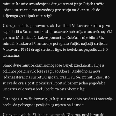
minutu kasnije uzbuđenje na drugoj strani jer je Osijek tražio
jedanaesterac nakon navodnog prekršaja na Akereu, ali do
željenoga gosti ipak nisu stigli.
U drugom dijelu ponovno su aktivniji bili Vukovarci koji su prvo
zaprijetili u 56. minuti kada je udarac Shabanija zaustavio osječki
golman Malenica. Nikakve pomoći za Osječane nije bilo u 56.
minuti. Sa skoro 25 metara je potegnuo Puljić, najbolji strijelac
Vukovara 1991 i drugi strijelac lige, te je efektno pogodio za 1-0
domaćina.
Samo dvije minute kasnije mogao je Osijek izjednačiti, ali je u
odličnoj poziciji vrlo loše reagirao Akere. Uzaludno su novi
jedanaesterac na susretu Osječani tražili i u 64. minuti, kao i što
su sve do kraja gosti pokušavali postići barem jedan pogodak i
ušićariti vrlo važan bod u borbi za ostankom u ligi.
Ostalo je 1-0 za Vukovar 1991 koji se time odbio predati i nastavlja
borbu da pobjegne s posljednjeg mjesta na ljestvici.
U prvom dvoboju 33. kola nogometaši Dinama, novi hrvatski