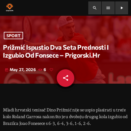
search
menu
play_arrow
SPORT
Prižmić Ispustio Dva Seta Prednosti I
Izgubio Od Fonsece – Prigorski.hr
May 27, 2026
6
today
share
email
Mladi hrvatski tenisač Dino Prižmić nije se uspio plasirati u treće
kolo Roland Garrosa nakon što je u dvoboju drugog kola izgubio od
Brazilca Joao Fonesece s 6-3, 6-4, 3-6, 1-6, 2-6.