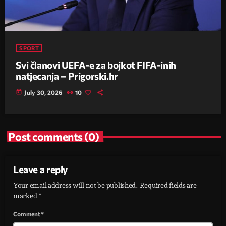
SPORT
Svi članovi UEFA-e za bojkot FIFA-inih
natjecanja – Prigorski.hr
today
July 30, 2026
10
Post comments (0)
Leave a reply
Your email address will not be published. Required fields are
marked *
Comment*