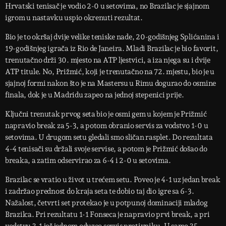
Hrvatski tenisač je vodio 2-0 u setovima, no Brazilac je sjajnom
igrom u nastavku uspio okrenuti rezultat.
Bio je to okršaj dvije velike teniske nade, 20-godišnjeg Splićanina i
19-godišnjeg igrača iz Rio de Janeira. Mladi Brazilac je bio favorit,
trenutačno drži 30. mjesto na ATP ljestvici, a iza njega su i dvije
ATP titule. No, Prižmić, koji je trenutačno na 72. mjestu, bio je u
sjajnoj formi nakon što je na Mastersu u Rimu dogurao do osmine
finala, dok je u Madridu zapeo na jednoj stepenici prije.
Ključni trenutak prvog seta bio je osmi gem u kojem je Prižmić
napravio break za 5-3, a potom obranio servis za vodstvo 1-0 u
setovima. U drugom setu gledali smo sličan rasplet. Do rezultata
4-4 tenisači su držali svoje servise, a potom je Prižmić došao do
breaka, a zatim odservirao za 6-4 i 2-0 u setovima.
Brazilac se vratio u život u trećem setu. Poveo je 4-1 uz jedan break
i zadržao prednost do kraja seta te dobio taj dio igre sa 6-3.
Nažalost, četvrti set protekao je u potpunoj dominaciji mladog
Brazilca. Pri rezultatu 1-1 Fonseca je napravio prvi break, a pri