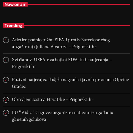
Now on air
Trending
Atletico podnio tužbu FIFA-i protiv Barcelone zbog
angažiranja Juliana Alvareza – Prigorski.hr
Svi članovi UEFA-e za bojkot FIFA-inih natjecanja –
Prigorski.hr
Pozivni natječaj za dodjelu nagrada i javnih priznanja Općine
Gradec
Objavljeni sastavi Hrvatske – Prigorski.hr
LU “Vidra” Cugovec organizira natjecanje u gađanju
glinenih golubova