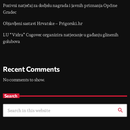
Pozivni natječaj za dodjelu nagrada i javnih priznanja Općine
Gradec
Objavljeni sastavi Hrvatske – Prigorski.hr
LU “Vidra” Cugovec organizira natjecanje u gađanju glinenih
golubova
Recent Comments
No comments to show.
Search
search