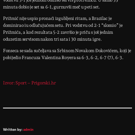
vodstvu 3-1 još jednom oduzeo servis protivniku. U samo 35
minuta dobio je set sa 6-1, gurnuvši meč u peti set.
Prižmić nije uspio pronaći izgubljeni ritam, a Brazilac je
dominirao iu odlučujućem setu. Pri vodstvu od 2-1 “slomio” je
Prižmića, a kod rezultata 5-2 završio je priču s još jednim
oduzetim servisom nakon tri sata i 30 minuta igre.
Fonseca se sada sučeljava sa Srbinom Novakom Đokovićem, koji je
pobijedio Francuza Valentina Royera sa 6-3, 6-2, 6-7 (7), 6-3.
Izvor: Sport – Prigorski.hr
Written by:
admin