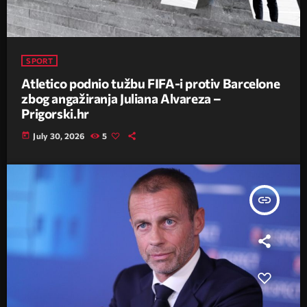
SPORT
Atletico podnio tužbu FIFA-i protiv Barcelone
zbog angažiranja Juliana Alvareza –
Prigorski.hr
today
July 30, 2026
5
insert_link