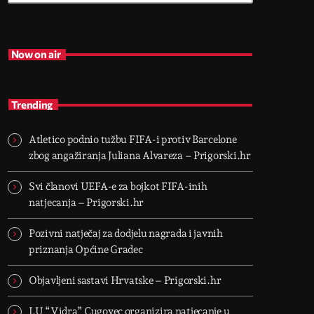
Now on air
Trending
Atletico podnio tužbu FIFA-i protiv Barcelone
zbog angažiranja Juliana Alvareza – Prigorski.hr
Svi članovi UEFA-e za bojkot FIFA-inih
natjecanja – Prigorski.hr
Pozivni natječaj za dodjelu nagrada i javnih
priznanja Općine Gradec
Objavljeni sastavi Hrvatske – Prigorski.hr
LU “Vidra” Cugovec organizira natjecanje u