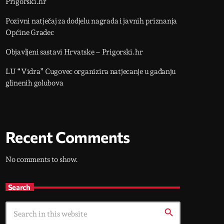
Prigorski.hr
Pozivni natječaj za dodjelu nagrada i javnih priznanja
Općine Gradec
Objavljeni sastavi Hrvatske – Prigorski.hr
LU “Vidra” Cugovec organizira natjecanje u gađanju
glinenih golubova
Recent Comments
No comments to show.
Search
search