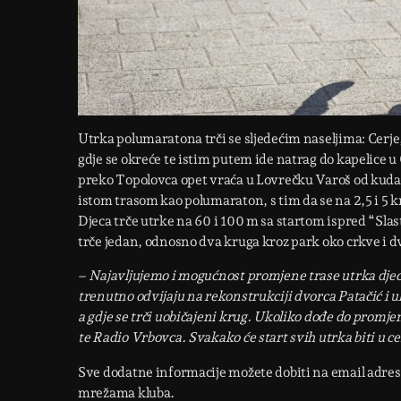
Utrka polumaratona trči se sljedećim naseljima: Cerj
gdje se okreće te istim putem ide natrag do kapelice 
preko Topolovca opet vraća u Lovrečku Varoš od kuda s
istom trasom kao polumaraton, s tim da se na 2,5 i 5 k
Djeca trče utrke na 60 i 100 m sa startom ispred “Slas
trče jedan, odnosno dva kruga kroz park oko crkve i d
–
Najavljujemo i mogućnost promjene trase utrka djec
trenutno odvijaju na rekonstrukciji dvorca Patačić i ul
a gdje se trči uobičajeni krug. Ukoliko dođe do promje
te Radio Vrbovca. Svakako će start svih utrka biti u 
Sve dodatne informacije možete dobiti na email adre
mrežama kluba.