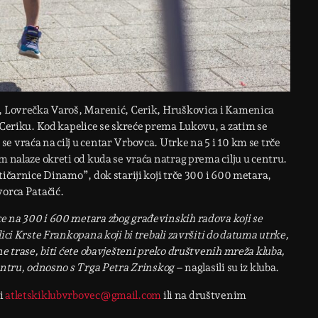
e, Lovrečka Varoš, Marenić, Cerik, Hruškovica i Kamenica
u Ceriku. Kod kapelice se skreće prema Lukovu, a zatim se
e vraća na cilj u centar Vrbovca. Utrke na 5 i 10 km se trče
m nalaze okreti od kuda se vraća natrag prema cilju u centru.
tičarnice Dinamo”, dok stariji koji trče 300 i 600 metara,
vorca Patačić.
e na 300 i 600 metara zbog građevinskih radova koji se
ici Krste Frankopana koji bi trebali završiti do datuma utrke,
ne trase, biti ćete obavješteni preko društvenih mreža kluba,
centru, odnosno s Trga Petra Zrinskog
– naglasili su iz kluba.
si
atletskiklubvrbovec@gmail.com
ili na društvenim