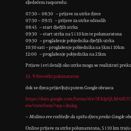
sljedećem rasporedu:
07:30 – 08:30 – prijave za utrke djece
07:30 – 09:15 – prijave za utrke odraslih
08:45 – start dječjih utrka
09:30 – start utrka na 5 i 10 km te polumaratona
09:30 – proglašenje pobjednika dječjih utrka
10:30 sati – proglašenje pobjednika na 5km i 10km
12:00 – proglašenje pobjednika na 21km
Prijave i svi detalji oko utrke mogu se realizirati prek
33. Vrbovečki polumaraton
dok se djeca prijavljuju putem Google obrasca
https://docs.google.com/forms/d/e/1FAIpQLSd4
ew/viewform?usp=dialog
–
Molimo sve roditelje da upišu djecu preko Google ob
Online prijave za utrke polumaratona, 5 i 10 km traju 