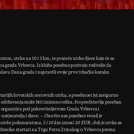
ton, utrke na 10 i 5 km, te prateće utrke djece koje će se
na grada Vrbovca. Iz kluba posebno pozivaju roditelje da
roslavu Dana grada i napravili svoje prve trkačke korake.
arijih hrvatskih cestovnih utrka, a posebnost joj zasigurno
 održavanja može biti iznimno teška, što predstavlja poseban
 se organizira pod pokroviteljstvom Grada Vrbovca i
natjecatelja i djece. –
Ono što nas posebno veseli je
 utrke polumaratona, 5 i 10 km iznosi 20 EUR, dok je utrka za
sudionike startati na Trgu Petra Zrinskog u Vrbovcu prema