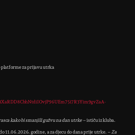
o platforme za prijavu utrka
ilCO3XaRDD8CbhNtdiIOvjP96UEm75i7R3Yim9gvZaA-
rasca kako bi smanjili gužvu na dan utrke
– ističu iz kluba.
do 11.06.2026. godine, a za djecu do dana prije utrke. –
Za