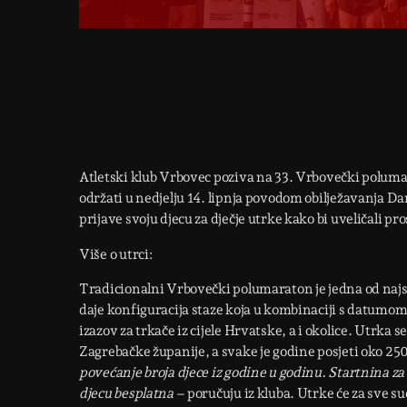
Atletski klub Vrbovec poziva na 33. Vrbovečki polumara
održati u nedjelju 14. lipnja povodom obilježavanja Da
prijave svoju djecu za dječje utrke kako bi uveličali p
Više o utrci:
Tradicionalni Vrbovečki polumaraton je jedna od najst
daje konfiguracija staze koja u kombinaciji s datumom
izazov za trkače iz cijele Hrvatske, a i okolice. Utrka
Zagrebačke županije, a svake je godine posjeti oko 250 
povećanje broja djece iz godine u godinu. Startnina za
djecu besplatna
– poručuju iz kluba. Utrke će za sve 