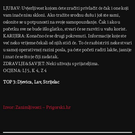
LJUBAV: Uvjerljivost kojom ćete zračiti privlačit će čak i one koji
vam inače nisu skloni. Ako tražite srodnu dušu i još ste sami,
oslonite se u potpunosti na svoje samopouzdanje. Čak i ako u
početku sve ne bude išlo glatko, stvari će se razviti u vašu korist.
KARIJERA: Konačno će se drugi pokrenuti. Informacije koje ste
već neko vrijeme čekali od njih stići će. To će razbistriti neke stvari
u samoj operativnoj razini posla, pa ćete početi raditi lakše, jasnije
i znat će se što je čiji zadatak.
ZDRAVLJE&SAVJET: Neki uživaju s prijateljima.
OCJENA: LJ 5, K 4, Z 4
TOP 3: Djevica, Lav, Strijelac
Izvor: Zanimljivosti – Prigorski.hr