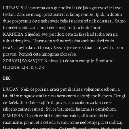
LJUBAV: Vaša potreba za sigurnošću bit će jaka gotovo cijeli ovaj
tjedan. Zato će mnogi pristajati i na kompromise. Ipak, u dubini
duše pospremit ćete neke svoje želje i nećete od njih odustati. Samo
ih nećete pokazati. Imat ćete povjerenja u budućnost.
KARIJERA: Slijedeći svoj put doći ćete do faze kad treba biti na
usluzi drugima. Upravo ta vrline vrijedna osobina doći će do
izražaja ovih dana i to najviše zato jer će se situacija razviti u tom
pravcu. Pomoći ćete mnogima oko sebe.
ZDRAVLJE&SAVJET: Nedostajat će vam energije. Štedite se.
OCJENA: LJ 4, K 5, Z 4
BIK
LJUBAV: Neki će poći na kraći put ili izlet s voljenom osobom, a
isti bi im mogao ostati u nezaboravnom sjećanju po lijepom. Drugi
će dočekati rođake koji će ih povezati s osobom za koju će se
iskreno zainteresirati. Svi će biti među ljudima i s osmijehom.
KARIJERA: Uspjeh će biti nadohvat ruke, ali kad malo bolje
razmislite, primijetit ćete da svemu tome nedostaje pravi sadržaj.