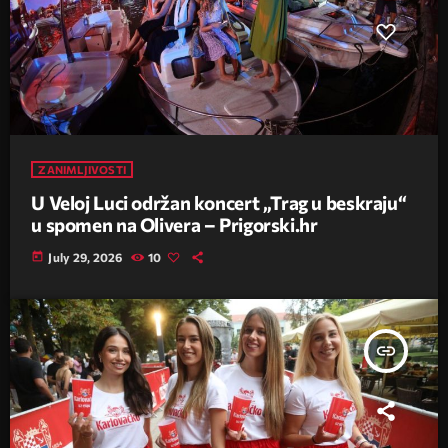
ZANIMLJIVOSTI
U Veloj Luci održan koncert „Trag u beskraju“
u spomen na Olivera – Prigorski.hr
today
July 29, 2026
10
insert_link