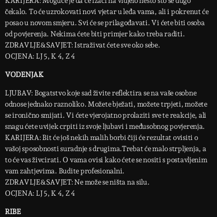
KARIJERA: Moguće je da će izaći na vidjelo nešto što se dugo
čekalo. To će uzrokovati novi vjetar u leđa vama, ali i pokrenut će
posao u novom smjeru. Svi će se prilagođavati. Vi ćete biti osoba
od povjerenja. Nekima ćete biti primjer kako treba raditi.
ZDRAVLJE&SAVJET: Istraživat ćete sve oko sebe.
OCJENA: LJ 5, K 4, Z 4
VODENJAK
LJUBAV: Bogatstvo koje sad živite reflektira se na vaše osobne
odnose jednako raznoliko. Možete bježati, možete trpjeti, možete
se ironično smijati. Vi ćete vjerojatno prolaziti sve te reakcije, ali
snagu ćete uvijek crpiti iz svoje ljubavi i međusobnog povjerenja.
KARIJERA: Bit će još nekih malih borbi čiji će rezultat ovisiti o
vašoj sposobnosti suradnje s drugima.Trebat će malo strpljenja, a
to će vas živcirati. O vama ovisi kako ćete se nositi s postavljenim
vam zahtjevima. Budite profesionalni.
ZDRAVLJE&SAVJET: Ne može se ništa na silu.
OCJENA: LJ 5, K 4, Z 4
RIBE