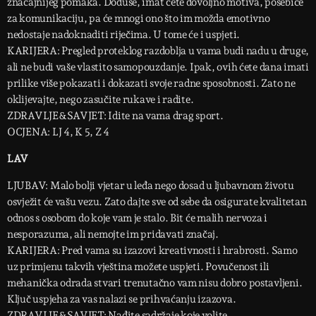
značajnijeg pomaka. Doduše, imat ćete dovoljno motiva, posebice
za komunikaciju, pa će mnogi ono što im možda emotivno
nedostaje nadoknaditi riječima. U tome će i uspjeti.
KARIJERA: Pregled proteklog razdoblja u vama budi nadu u druge,
ali ne budi vaše vlastito samopouzdanje. Ipak, ovih ćete dana imati
prilike više pokazati i dokazati svoje radne sposobnosti. Zato ne
oklijevajte, nego zasučite rukave i radite.
ZDRAVLJE&SAVJET: Idite na vama drag sport.
OCJENA: LJ 4, K 5, Z 4
LAV
LJUBAV: Malo bolji vjetar u leđa nego dosad u ljubavnom životu
osvježit će vašu vezu. Zato dajte sve od sebe da osigurate kvalitetan
odnos s osobom do koje vam je stalo. Bit će malih nervoza i
nesporazuma, ali nemojte im pridavati značaj.
KARIJERA: Pred vama su izazovi kreativnosti i hrabrosti. Samo
uz primjenu takvih vještina možete uspjeti. Povučenost ili
mehanička odrada stvari trenutačno vam nisu dobro postavljeni.
Ključ uspjeha za vas nalazi se prihvaćanju izazova.
ZDRAVLJE&SAVJET: Nađite sadržaje koje volite.