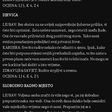
OCJENA: LJ 5, K 4, Z 4
DJEVICA
LJUBAV: Bez obzira na ne uvijek najpovoljnije ljubavne prilike, vi
ćete biti optimist. Zato nećete samovati, nego ćete ići među ljude.
Oni će vas rado prihvaćati zbog pozitivnog stava. Tako sami
svojim ponašanjem poboljšati svoj privatni život.
KARIJERA: Sve što radite nekako će odlaziti u sjenu. Ipak, kako
ćete biti potpuno svjesni svojih prethodnih uspjeha, to što niste u
prvom planu neće vam smetati kao što bi to bilo inače. Ne mogu se
sve kockice baš složiti u isto vrijeme.
ZDRAVLJE&SAVJET: Budite strpljivi u svemu.
OCJENA: LJ 4, K 4, Z 5
SLOBODNO RADNO MJESTO
LJUBAV: Voljena osoba zračit će više nego vi, pa joj slobodno
prepustite neka vas vodi. Ona će ovih dana daleko bolje osmisliti
vaše zajedničko vrijeme nego vi sami. Prepustite joj se s