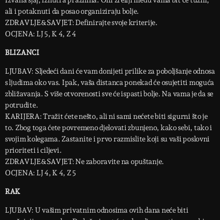
Izvana sjaj, iznutra praznina. Oni zreliji među vama bit će tužni,
ali i potaknuti da posao organiziraju bolje.
ZDRAVLJE&SAVJET: Definirajte svoje kriterije.
OCJENA: LJ 5, K 4, Z 4
BLIZANCI
LJUBAV: Sljedeći dani će vam donijeti prilike za poboljšanje odnosa
s ljudima oko vas. Ipak, vaša distanca ponekad će osujetiti moguća
zbližavanja. S više otvorenosti sve će ispasti bolje. Na vama je da se
potrudite.
KARIJERA: Tražit ćete nešto, ali ni sami nećete biti sigurni što je
to. Zbog toga ćete povremeno djelovati zbunjeno, kako sebi, tako i
svojim kolegama. Zastanite i prvo razmislite koji su vaši poslovni
prioriteti i ciljevi.
ZDRAVLJE&SAVJET: Ne zaboravite na opuštanje.
OCJENA: LJ 4, K 4, Z 5
RAK
LJUBAV: U vašim privatnim odnosima ovih dana neće biti