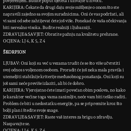
povjerenjem. Budite poput djeteta i uživajte u životu.
KARIJERA: Čekate da drugi daju svoje mišljenje o onom što ste
napravili zajedno sa svojim suradnicima. Oni će vas podržati, ali
vi sami od sebe zahtijevat ćete još više. Ponekad će vaša očekivanja
biti nerealno visoka. Budite realniji i ljubazniji.
ZDRAVLJE&SAVJET: Obratite pažnju na kvalitetu prehrane.
OCJENA: LJ 4, K 5, Z 4
ŠKORPION
LJUBAV: Oni koji su već u vezama trudit će se što više učvrstiti
svoj odnos s voljenom osobom. Proradit će još neka mala pravila i
utemeljiti stabilnije kriterije međusobnog ponašanja. Oni koji su
još sami neće previše izlaziti, ali bi će dobro.
KARIJERA: Vjerojatno ćete imati povećan obim poslova, no kako
je karakter većine toga vama zanimljiv, neće vam biti teško raditi.
Problem će biti u nedostatku energije, pa se pripremite kroz što
bolji plan i štedite svoje snage.
ZDRAVLJE&SAVJET: Raste vaš interes za brigu o zdravlju.
Naspavajte se.
OCJENA: LJ 4, K 5, Z 4