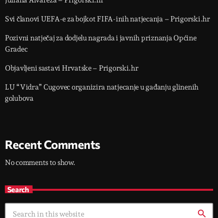
Juliana Alvareza – Prigorski.hr
Svi članovi UEFA-e za bojkot FIFA-inih natjecanja – Prigorski.hr
Pozivni natječaj za dodjelu nagrada i javnih priznanja Općine
Gradec
Objavljeni sastavi Hrvatske – Prigorski.hr
LU “Vidra” Cugovec organizira natjecanje u gađanju glinenih
golubova
Recent Comments
No comments to show.
Search
search