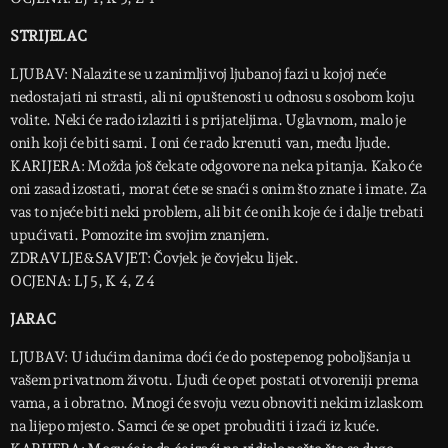
STRIJELAC
LJUBAV: Nalazite se u zanimljivoj ljubanoj fazi u kojoj neće
nedostajati ni strasti, ali ni opuštenosti u odnosu s osobom koju
volite. Neki će rado izlaziti i s prijateljima. Uglavnom, malo je
onih koji će biti sami. I oni će rado krenuti van, među ljude.
KARIJERA: Možda još čekate odgovore na neka pitanja. Kako će
oni zasad izostati, morat ćete se snaći s onim što znate i imate. Za
vas to njeće biti neki problem, ali bit će onih koje će i dalje trebati
upućivati. Pomozite im svojim znanjem.
ZDRAVLJE&SAVJET: Čovjek je čovjeku lijek.
OCJENA: LJ 5, K 4, Z 4
JARAC
LJUBAV: U idućim danima doći će do postepenog poboljšanja u
vašem privatnom životu. Ljudi će opet postati otvoreniji prema
vama, a i obratno. Mnogi će svoju vezu obnoviti nekim izlaskom
na lijepo mjesto. Samci će se opet probuditi i izaći iz kuće.