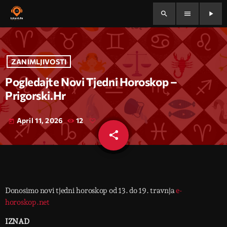
search
menu
play_arrow
ZANIMLJIVOSTI
Pogledajte Novi Tjedni Horoskop –
Prigorski.hr
April 11, 2026
12
today
share
email
Donosimo novi tjedni horoskop od 13. do 19. travnja
e-
horoskop.net
IZNAD