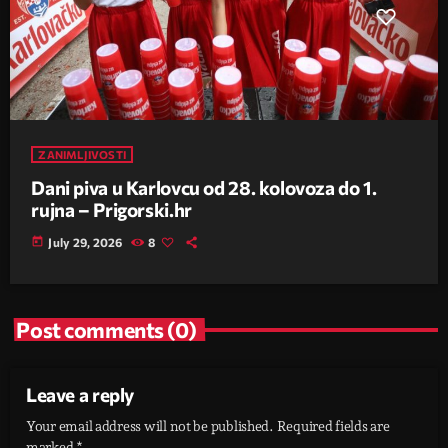
ZANIMLJIVOSTI
Dani piva u Karlovcu od 28. kolovoza do 1.
rujna – Prigorski.hr
today
July 29, 2026
8
Post comments (0)
Leave a reply
Your email address will not be published. Required fields are
marked *