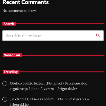
Recent Comments
No comments to show.
Search
search
Now on air
Trending
Atletico podnio tužbu FIFA-i protiv Barcelone zbog
angažiranja Juliana Alvareza – Prigorski.hr
Svi članovi UEFA-e za bojkot FIFA-inih natjecanja –
Prigorski.hr