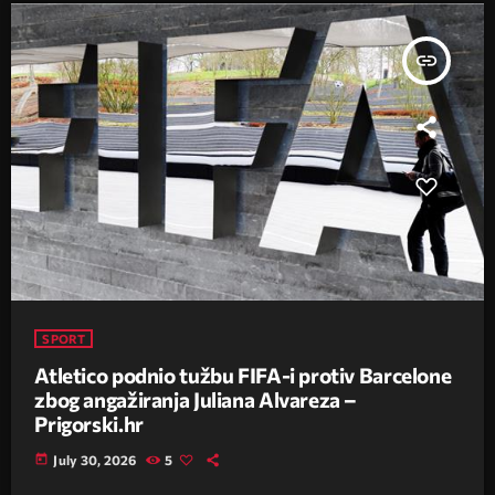
insert_link
SPORT
Atletico podnio tužbu FIFA-i protiv Barcelone
zbog angažiranja Juliana Alvareza –
Prigorski.hr
today
July 30, 2026
5