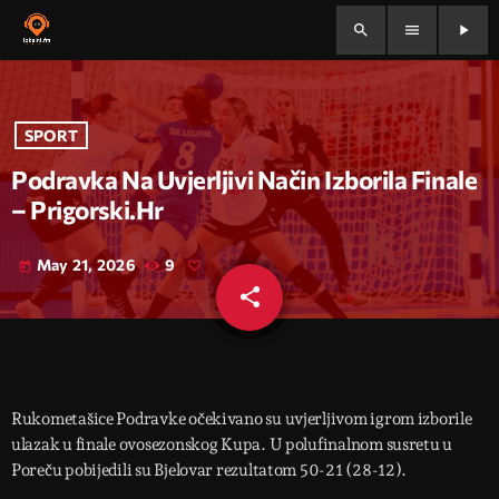
search
menu
play_arrow
SPORT
Podravka Na Uvjerljivi Način Izborila Finale
– Prigorski.hr
May 21, 2026
9
today
share
email
Rukometašice Podravke očekivano su uvjerljivom igrom izborile
ulazak u finale ovosezonskog Kupa. U polufinalnom susretu u
Poreču pobijedili su Bjelovar rezultatom 50-21 (28-12).