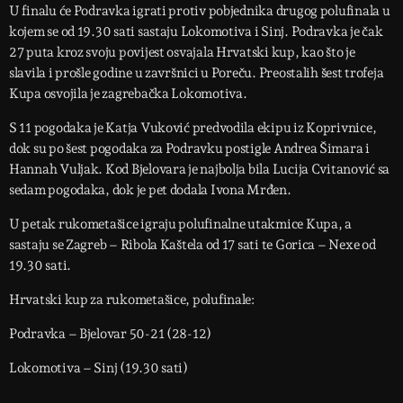
U finalu će Podravka igrati protiv pobjednika drugog polufinala u
kojem se od 19.30 sati sastaju Lokomotiva i Sinj. Podravka je čak
27 puta kroz svoju povijest osvajala Hrvatski kup, kao što je
slavila i prošle godine u završnici u Poreču. Preostalih šest trofeja
Kupa osvojila je zagrebačka Lokomotiva.
S 11 pogodaka je Katja Vuković predvodila ekipu iz Koprivnice,
dok su po šest pogodaka za Podravku postigle Andrea Šimara i
Hannah Vuljak. Kod Bjelovara je najbolja bila Lucija Cvitanović sa
sedam pogodaka, dok je pet dodala Ivona Mrđen.
U petak rukometašice igraju polufinalne utakmice Kupa, a
sastaju se Zagreb – Ribola Kaštela od 17 sati te Gorica – Nexe od
19.30 sati.
Hrvatski kup za rukometašice, polufinale:
Podravka – Bjelovar 50-21 (28-12)
Lokomotiva – Sinj (19.30 sati)