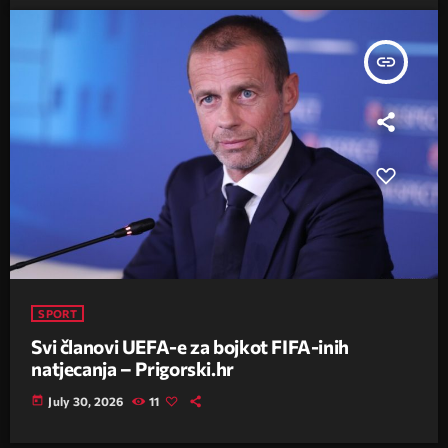
insert_link
SPORT
Svi članovi UEFA-e za bojkot FIFA-inih
natjecanja – Prigorski.hr
today
July 30, 2026
11