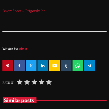
Izvor: Sport – Prigorski.hr
Written by:
admin
email
RATE IT
Similar posts