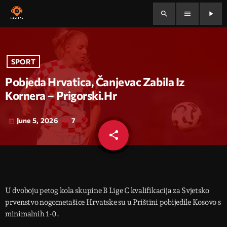
search
menu
play_arrow
SPORT
Pobjeda Hrvatica, Čanjevac Zabila Iz
Kornera – Prigorski.hr
June 5, 2026
7
today
share
email
U dvoboju petog kola skupine B Lige C kvalifikacija za Svjetsko
prvenstvo nogometašice Hrvatske su u Prištini pobijedile Kosovo s
minimalnih 1-0.