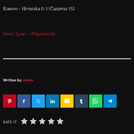
Kosovo – Hrvatska 0-1 (Čanjevac 15)
Izvor: Sport – Prigorski.hr
Written by:
admin
email
RATE IT