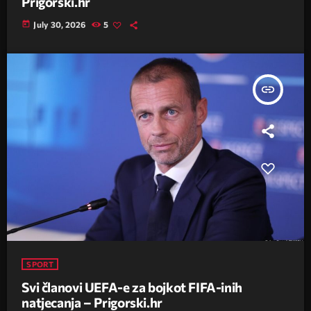
Prigorski.hr
today
July 30, 2026
5
insert_link
SPORT
Svi članovi UEFA-e za bojkot FIFA-inih
natjecanja – Prigorski.hr