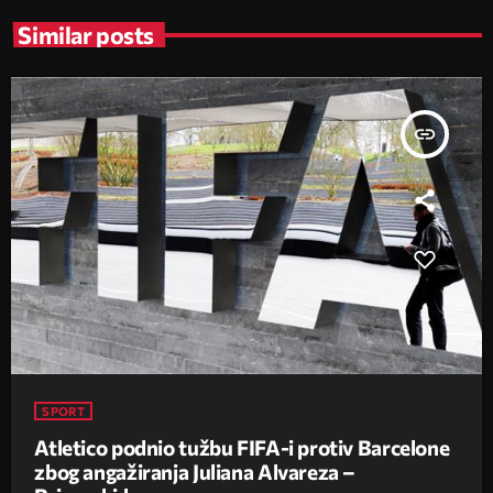
Similar posts
insert_link
SPORT
Atletico podnio tužbu FIFA-i protiv Barcelone
zbog angažiranja Juliana Alvareza –