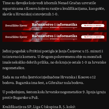
Time su djevojke koje vodi izbornik Nenad Gračan uzvratile
suparnicama s Kosova koje su ranije u kvalifikacijama, kao gošće,
slavile u Hrvatskoj s istovjetnih 1-0.
Jedini pogodak u Prištini postigla je Janja Čanjevac u 15. minuti i
to izravno iz kornera. U drugom poluvremenu obje su momčadi
imale nekoliko dobrih prilika, no do kraja je ostalo 1-0 za hrvatske
nogometašice.
Sada su na vrhu ljestvice izjednačene Hrvatska i Kosovo s 12
bodova. Bugarska ima šest, a Gibraltar nula bodova.
U posljednjem, šestom kolu hrvatske nogometašice 9. lipnja igraju
protiv Bugarske u Puli.
Kvalifikacije za SP, Liga C (skupina B, 5. kolo):