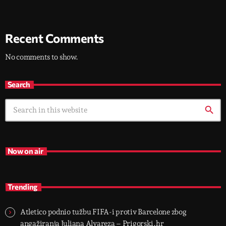
Recent Comments
No comments to show.
Search
search
Now on air
Trending
Atletico podnio tužbu FIFA-i protiv Barcelone zbog
angažiranja Juliana Alvareza – Prigorski.hr