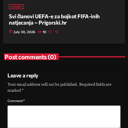
SPORT
Svi članovi UEFA-e za bojkot FIFA-inih
natjecanja – Prigorski.hr
today
July 30, 2026
10
Post comments (0)
Leave a reply
Your email address will not be published. Required fields are
marked *
Comment*