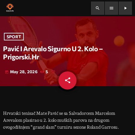
search
menu
play_arrow
SPORT
Pavić I Arevalo Sigurno U 2. Kolo –
Prigorski.hr
May 28, 2026
5
today
share
email
Hrvatski tenisač Mate Pavić se sa Salvadorcem Marcelom
Arevalom plasirao u 2. kolo muških parova na drugom
ovogodišnjem “grand slam” turniru sezone Roland Garrosu.