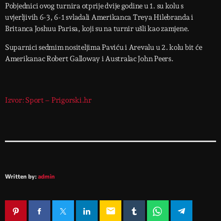
Pobjednici ovog turnira otprije dvije godine u 1. su kolu s
uvjerljivih 6-3, 6-1 svladali Amerikanca Treya Hilebranda i
Britanca Joshuu Parisa, koji su na turnir ušli kao zamjene.
Suparnici sedmim nositeljima Paviću i Arevalu u 2. kolu bit će
Amerikanac Robert Galloway i Australac John Peers.
Izvor: Sport – Prigorski.hr
Written by:
admin
email