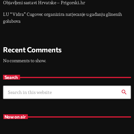
Objavljeni sastavi Hrvatske – Prigorski.hr
LU “Vidra” Cugovec organizira natjecanje u gađanju glinenih
golubova
Recent Comments
No comments to show.
Search
search
Now on air