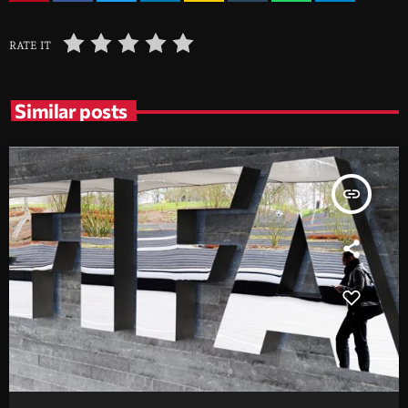
RATE IT
Similar posts
insert_link