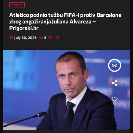
SPORT
Atletico podnio tužbu FIFA-i protiv Barcelone
zbog angažiranja Juliana Alvareza –
Prigorski.hr
today
July 30, 2026
5
insert_link