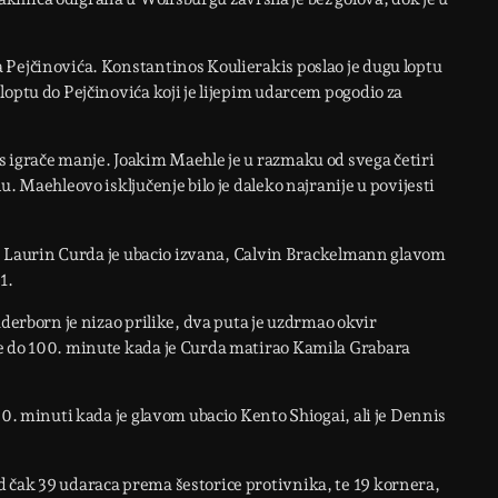
 Pejčinovića. Konstantinos Koulierakis poslao je dugu loptu
loptu do Pejčinovića koji je lijepim udarcem pogodio za
s igrače manje. Joakim Maehle je u razmaku od svega četiri
. Maehleovo isključenje bilo je daleko najranije u povijesti
je. Laurin Curda je ubacio izvana, Calvin Brackelmann glavom
1.
aderborn je nizao prilike, dva puta je uzdrmao okvir
ve do 100. minute kada je Curda matirao Kamila Grabara
20. minuti kada je glavom ubacio Kento Shiogai, ali je Dennis
 čak 39 udaraca prema šestorice protivnika, te 19 kornera,