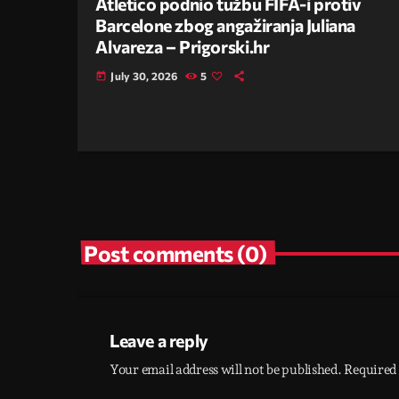
Atletico podnio tužbu FIFA-i protiv
Barcelone zbog angažiranja Juliana
Alvareza – Prigorski.hr
July 30, 2026
5
today
Post comments (0)
Leave a reply
Your email address will not be published. Required 