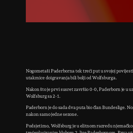
Nogometaši Paderborna tek treći put u svojoj povijesti
utakmice doigravanja bili bolji od Wolfsburga.
Nakon što je prvi susret završio 0-0, Paderborn je u
Wolfsburg sa 2-1.
Paderborn je do sada dva puta bio član Bundeslige. No, 
nakon samo jedne sezone.
Podsjetimo, Wolfsburg je u elitnom razredu njemačkog
trećeplasiranim klubom 2. lige Paderbornom. Prva uta