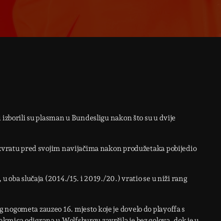
 izborili su plasman u Bundesligu nakon što su u dvije
 uzvratu pred svojim navijačima nakon produžetaka pobijedio
u oba slučaja (2014./15. i 2019./20.) vratio se u niži rang
 nogometa zauzeo 16. mjesto koje je dovelo do playoffa s
kmica odigrana u Wolfsburgu završila je bez golova, dok je u