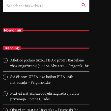
search
Now on air
Trending
Atletico podnio tužbu FIFA-i protiv Barcelone
zbog angažiranja Juliana Alvareza – Prigorski.hr
Svi članovi UEFA-e za bojkot FIFA-inih
natjecanja – Prigorski.hr
Pozivni natječaj za dodjelu nagrada i javnih
priznanja Općine Gradec
Objavljeni sastavi Hrvatske – Prigorski.hr