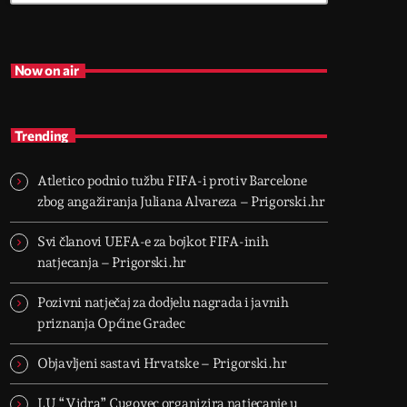
Now on air
Trending
Atletico podnio tužbu FIFA-i protiv Barcelone
zbog angažiranja Juliana Alvareza – Prigorski.hr
Svi članovi UEFA-e za bojkot FIFA-inih
natjecanja – Prigorski.hr
Pozivni natječaj za dodjelu nagrada i javnih
priznanja Općine Gradec
Objavljeni sastavi Hrvatske – Prigorski.hr
LU “Vidra” Cugovec organizira natjecanje u