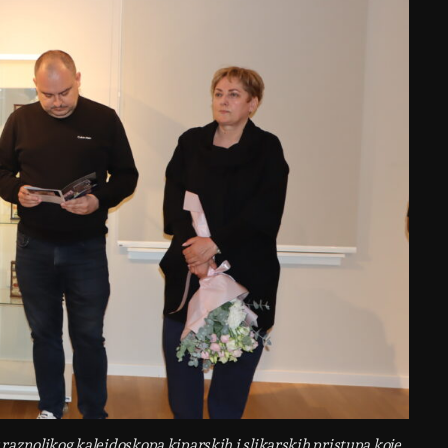
raznolikog kaleidoskopa kiparskih i slikarskih pristupa koje