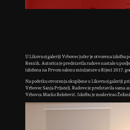
U Likovnoj galeriji Vrbovec jučer je otvorena izložba
Resnik. Autorica je predstavila radove nastale u posl
izložena na Prvom salonu minijature u Rijeci 2017. god
Na početku otvorenja okupljene u Likovnoj galeriji pr
Vrbovec Sanja Prijatelj. Radove je predstavila sama a
Vrbovca Marko Belošević. Izložbu je moderirao Želimi