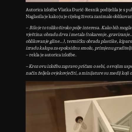
Autorica izložbe Vlatka Đurić-Resnik podijelila je s 
Naglasila je kako ju je cijelog života zanimalo oblikov
–
Bilo je to toliko široko polje interesa.
Kako bih mogla 
vještina: obradu drva i metala (tokarenje, graviranje
oblikovanje gline…), termičku obradu plastike, kipars
izradu kalupa za epoksidnu smolu, primjenu graditeljs
– rekla je autorica izložbe.
–
Kroz ovu izložbu zapravo pričam o sebi, o svojim us
način željela ovjekovječiti, a minijature su medij koji