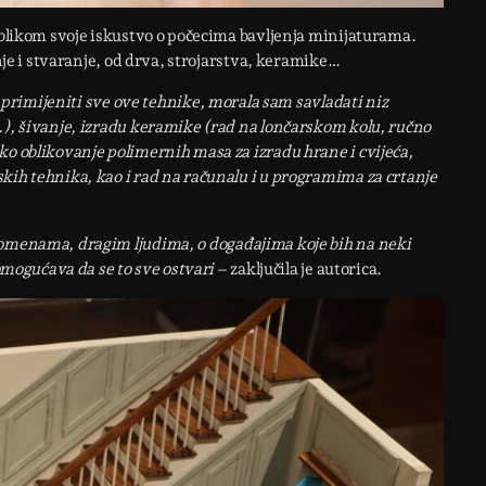
publikom svoje iskustvo o počecima bavljenja minijaturama.
anje i stvaranje, od drva, strojarstva, keramike…
primijeniti sve ove tehnike, morala sam savladati niz
…), šivanje, izradu keramike (rad na lončarskom kolu, ručno
ko oblikovanje polimernih masa za izradu hrane i cvijeća,
kih tehnika, kao i rad na računalu i u programima za crtanje
pomenama, dragim ljudima, o događajima koje bih na neki
 omogućava da se to sve ostvari
– zaključila je autorica.