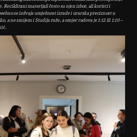
 Reciklirani materijali često su njen izbor, ali koristi i
sebno se izdvaja umješnost izrade i urarska preciznost u
 a ne smijem i Studija ruže, a omjer radova je 1:12 ili 1:10
–
nić.