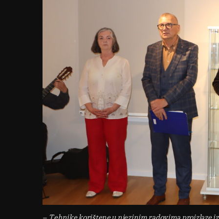
–
Tehnike korištene u njezinim radovima proizlaze iz 