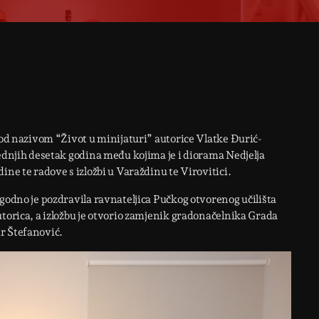
 pod nazivom “Život u minijaturi” autorice Vlatke Đurić-
jednjih desetak godina među kojima je i diorama Nedjelja
ine te radove s izložbi u Varaždinu te Virovitici.
igodno je pozdravila ravnateljica Pučkog otvorenog učilišta
utorica, a izložbu je otvorio zamjenik gradonačelnika Grada
r Štefanović.