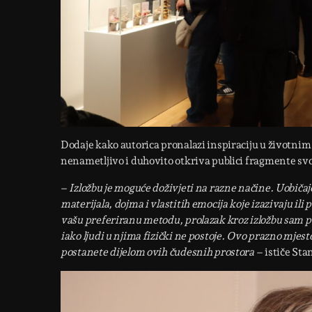
Dodaje kako autorica pronalazi inspiraciju u životnim
nenametljivo i duhovito otkriva publici fragmente svo
–
Izložbu je moguće doživjeti na razne načine. Uobičaj
materijala, dojma i vlastitih emocija koje izazivaju i
vašu preferiranu metodu, prolazak kroz izložbu sam po s
iako ljudi u njima fizički ne postoje. Ovo prazno mjesto
postanete dijelom ovih čudesnih prostora
– ističe Sta