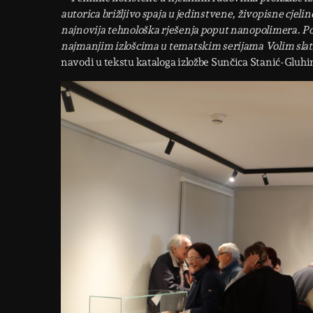
autorica brižljivo spaja u jedinstvene, živopisne cjeline.
najnovija tehnološka rješenja poput nanopolimera. Po
najmanjim izlošcima u tematskim serijama Volim slatko,
navodi u tekstu kataloga izložbe Sunčica Stanić-Gluhi