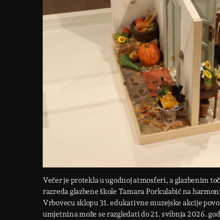
Večer je protekla u ugodnoj atmosferi, a glazbenim toč
razreda glazbene škole Tamara Porkulabić na harmonici
Vrbovecu sklopu 31. edukativne muzejske akcije pov
umjetnina može se razgledati do 21. svibnja 2026. god