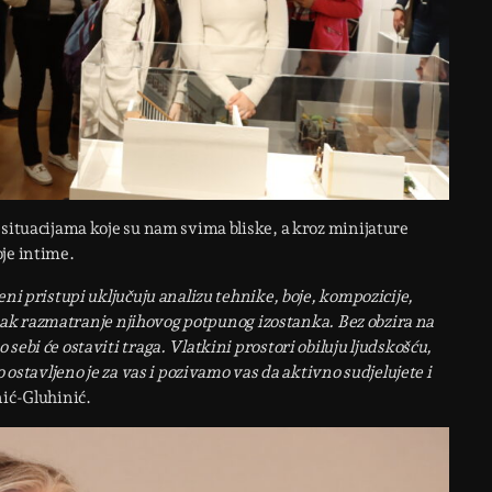
 situacijama koje su nam svima bliske, a kroz minijature
je intime.
eni pristupi uključuju analizu tehnike, boje, kompozicije,
li pak razmatranje njihovog potpunog izostanka. Bez obzira na
ebi će ostaviti traga. Vlatkini prostori obiluju ljudskošću,
 ostavljeno je za vas i pozivamo vas da aktivno sudjelujete i
nić-Gluhinić.