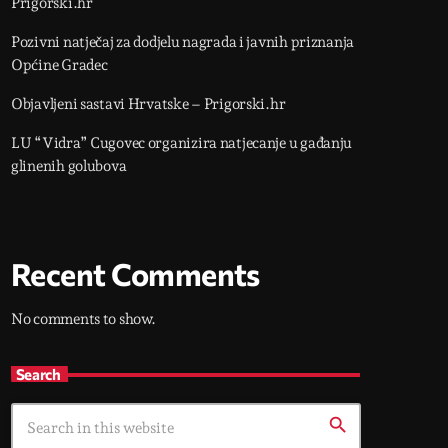
Prigorski.hr
Pozivni natječaj za dodjelu nagrada i javnih priznanja
Općine Gradec
Objavljeni sastavi Hrvatske – Prigorski.hr
LU “Vidra” Cugovec organizira natjecanje u gađanju
glinenih golubova
Recent Comments
No comments to show.
Search
search