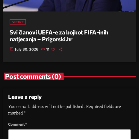
SPORT
Svi članovi UEFA-e za bojkot FIFA-inih
natjecanja – Prigorski.hr
today
July 30, 2026
11
Post comments (0)
Leave a reply
Your email address will not be published. Required fields are
marked *
Comment*