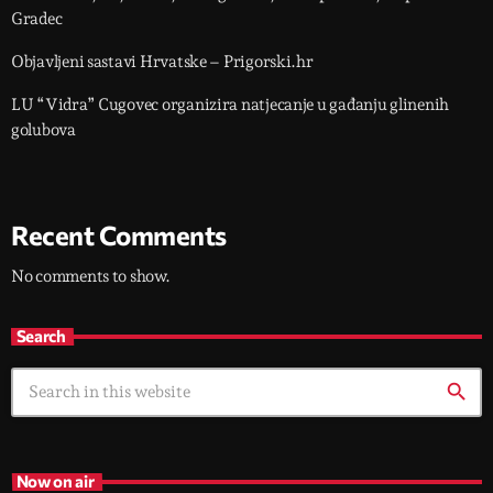
Gradec
Objavljeni sastavi Hrvatske – Prigorski.hr
LU “Vidra” Cugovec organizira natjecanje u gađanju glinenih
golubova
Recent Comments
No comments to show.
Search
search
Now on air