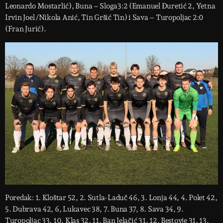
Leonardo Mostarlić), Buna – Sloga3:2 (Emanuel Đuretić 2, Yetna
Irvin Joel /Nikola Anić, Tin Gršić Tin) i Sava – Turopoljac 2:0
(Fran Jurić).
Poredak: 1. Kloštar 52, 2. Sutla-Laduč 46, 3. Lonja 44, 4. Polet 42,
5. Dubrava 42, 6, Lukavec 38, 7. Buna 37, 8. Sava 34, 9.
Turopoljac 33, 10. Klas 32, 11. Ban Jelačić 31, 12. Bestovje 31, 13.