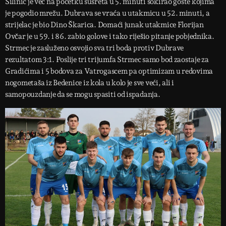
Šilinić je već na početku susreta u 5. minuti šokirao goste kojima
je pogodio mrežu. Dubrava se vraća u utakmicu u 52. minuti, a
strijelac je bio Dino Škarica. Domaći junak utakmice Florijan
Ovčar je u 59. i 86. zabio golove i tako riješio pitanje pobjednika.
Strmec je zasluženo osvojio sva tri boda protiv Dubrave
rezultatom 3:1. Poslije tri trijumfa Strmec samo bod zaostaje za
Gradićima i 5 bodova za Vatrogascem pa optimizam u redovima
nogometaša iz Bedenice iz kola u kolo je sve veći, ali i
samopouzdanje da se mogu spasiti od ispadanja.