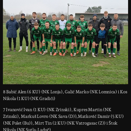
8 Babić Alen (6 KU) (NK Lonja), Galić Marko (NK Lomnica) i Kos
Nikola (1 KU) (NK Gradići)
7 Ivanović Ivan (1 KU) (NK Zrinski), Kupres Martin (NK
Zrinski), Markuš Lovro (NK Sava (D)),Matković Damir (5 KU)
(NK Polet (Bu)), Mirt Tin (2 KU) (NK Vatrogasac (Z)) i Štok
Nikola (NK Sutla-Laduč)