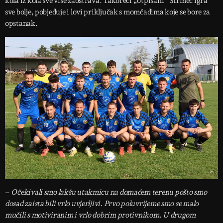
kola iz kola sve više zaoštrava. Takoreći „otpisani“ Strmec igra
sve bolje, pobjeđuje i lovi priključak s momčadima koje se bore za
opstanak.
–
Očekivali smo lakšu utakmicu na domaćem terenu pošto smo
dosad zaista bili vrlo uvjerljivi. Prvo poluvrijeme smo se malo
mučili s motiviranim i vrlo dobrim protivnikom. U drugom