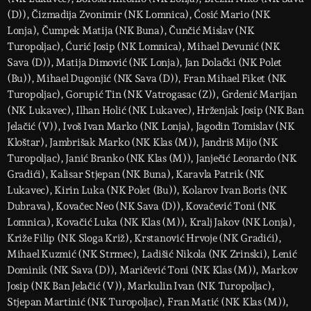
(D)), Čizmadija Zvonimir (NK Lomnica), Ćosić Mario (NK
Lonja), Čumpek Matija (NK Buna), Čunčić Mislav (NK
Turopoljac), Ćurić Josip (NK Lomnica), Mihael Devunić (NK
Sava (D)), Matija Dimović (NK Lonja), Jan Dolački (NK Polet
(Bu)), Mihael Dugonjić (NK Sava (D)), Fran Mihael Fiket (NK
Turopoljac), Gorupić Tin (NK Vatrogasac (Z)), Grdenić Marijan
(NK Lukavec), Ilhan Holić (NK Lukavec), Hrženjak Josip (NK Ban
Jelačić (V)), Ivoš Ivan Marko (NK Lonja), Jagodin Tomislav (NK
Kloštar), Jambrišak Marko (NK Klas (M)), Jandriš Mijo (NK
Turopoljac), Janić Branko (NK Klas (M)), Janječić Leonardo (NK
Gradići), Kalisar Stjepan (NK Buna), Karavla Patrik (NK
Lukavec), Kirin Luka (NK Polet (Bu)), Kolarov Ivan Boris (NK
Dubrava), Kovačec Neo (NK Sava (D)), Kovačević Toni (NK
Lomnica), Kovačić Luka (NK Klas (M)), Kralj Jakov (NK Lonja),
Križe Filip (NK Sloga Križ), Krstanović Hrvoje (NK Gradići),
Mihael Kuzmić (NK Strmec), Ladišić Nikola (NK Zrinski), Lenić
Dominik (NK Sava (D)), Maričević Toni (NK Klas (M)), Markov
Josip (NK Ban Jelačić (V)), Markulin Ivan (NK Turopoljac),
Stjepan Martinić (NK Turopoljac), Fran Matić (NK Klas (M)),