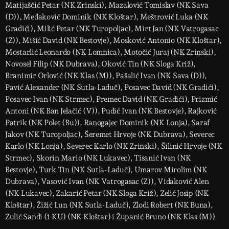
Matijaščić Petar (NK Zrinski), Mazalović Tomislav (NK Sava
(D)), Međaković Dominik (NK Kloštar), Meštrović Luka (NK
Gradići), Milić Petar (NK Turopoljac), Mirt Jan (NK Vatrogasac
(Z)), Mišić David (NK Bestovje), Mosković Antonio (NK Kloštar),
Mostarlić Leonardo (NK Lomnica), Motočić Juraj (NK Zrinski),
Novosel Filip (NK Dubrava), Oković Tin (NK Sloga Križ),
Branimir Orlović (NK Klas (M)), Pašalić Ivan (NK Sava (D)),
Pavić Alexander (NK Sutla-Laduč), Posavec David (NK Gradići),
Posavec Ivan (NK Strmec), Premec David (NK Gradići), Prizmić
Antoni (NK Ban Jelačić (V)), Pudić Ivan (NK Bestovje), Rajković
Patrik (NK Polet (Bu)), Ranogajec Dominik (NK Lonja), Saraf
Jakov (NK Turopoljac), Šeremet Hrvoje (NK Dubrava), Severec
Karlo (NK Lonja), Severec Karlo (NK Zrinski), Šilinić Hrvoje (NK
Strmec), Skorin Mario (NK Lukavec), Tisanić Ivan (NK
Bestovje), Turk Tin (NK Sutla-Laduč), Umarov Mirolim (NK
Dubrava), Vasović Ivan (NK Vatrogasac (Z)), Vidaković Alen
(NK Lukavec), Zakarić Petar (NK Sloga Križ), Zelić Josip (NK
Kloštar), Žižić Lun (NK Sutla-Laduč), Zlodi Robert (NK Buna),
Zulić Sandi (1 KU) (NK Kloštar) i Županić Bruno (NK Klas (M))