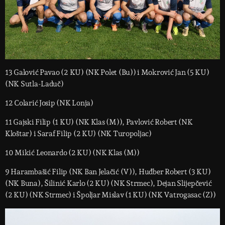
13 Galović Pavao (2 KU) (NK Polet (Bu)) i Mokrović Jan (5 KU)
(NK Sutla-Laduč)
12 Colarić Josip (NK Lonja)
11 Gajski Filip (1 KU) (NK Klas (M)), Pavlović Robert (NK
Kloštar) i Saraf Filip (2 KU) (NK Turopoljac)
10 Mikić Leonardo (2 KU) (NK Klas (M))
9 Harambašić Filip (NK Ban Jelačić (V)), Huđber Robert (3 KU)
(NK Buna), Šilinić Karlo (2 KU) (NK Strmec), Dejan Slijepčević
(2 KU) (NK Strmec) i Špoljar Mislav (1 KU) (NK Vatrogasac (Z))