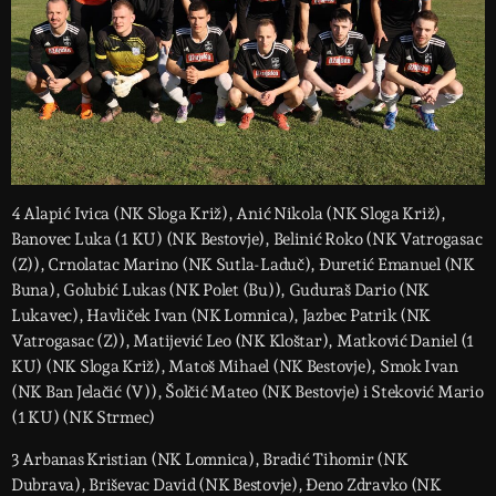
4 Alapić Ivica (NK Sloga Križ), Anić Nikola (NK Sloga Križ),
Banovec Luka (1 KU) (NK Bestovje), Belinić Roko (NK Vatrogasac
(Z)), Crnolatac Marino (NK Sutla-Laduč), Đuretić Emanuel (NK
Buna), Golubić Lukas (NK Polet (Bu)), Guduraš Dario (NK
Lukavec), Havliček Ivan (NK Lomnica), Jazbec Patrik (NK
Vatrogasac (Z)), Matijević Leo (NK Kloštar), Matković Daniel (1
KU) (NK Sloga Križ), Matoš Mihael (NK Bestovje), Smok Ivan
(NK Ban Jelačić (V)), Šolčić Mateo (NK Bestovje) i Steković Mario
(1 KU) (NK Strmec)
3 Arbanas Kristian (NK Lomnica), Bradić Tihomir (NK
Dubrava), Briševac David (NK Bestovje), Đeno Zdravko (NK