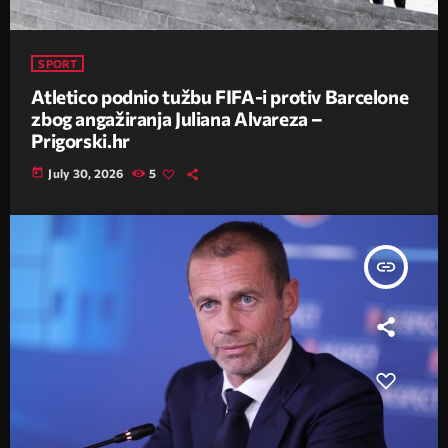
SPORT
Atletico podnio tužbu FIFA-i protiv Barcelone
zbog angažiranja Juliana Alvareza –
Prigorski.hr
today
July 30, 2026
5
insert_link