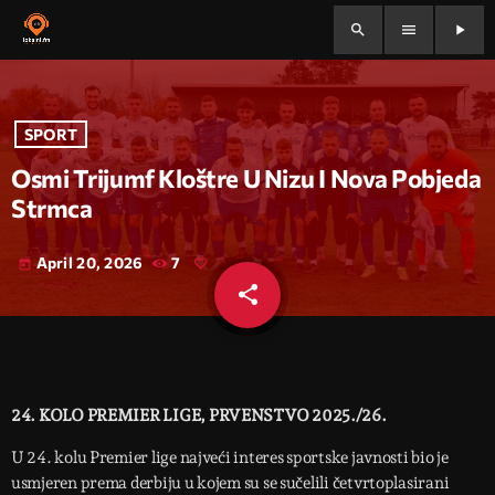
search
menu
play_arrow
SPORT
Osmi Trijumf Kloštre U Nizu I Nova Pobjeda
Strmca
April 20, 2026
7
today
share
email
24. KOLO PREMIER LIGE, PRVENSTVO 2025./26.
U 24. kolu Premier lige najveći interes sportske javnosti bio je
usmjeren prema derbiju u kojem su se sučelili četvrtoplasirani