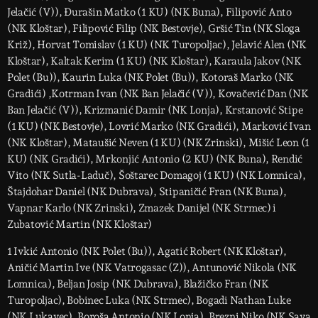
Jelačić (V)), Đurašin Matko (1 KU) (NK Buna), Filipović Anto
(NK Kloštar), Filipović Filip (NK Bestovje), Gršić Tin (NK Sloga
Križ), Horvat Tomislav (1 KU) (NK Turopoljac), Jelavić Alen (NK
Kloštar), Kaltak Kerim (1 KU) (NK Kloštar), Karaula Jakov (NK
Polet (Bu)), Kaurin Luka (NK Polet (Bu)), Kotoraš Marko (NK
Gradići) ,Kotrman Ivan (NK Ban Jelačić (V)), Kovačević Dan (NK
Ban Jelačić (V)), Krizmanić Damir (NK Lonja), Krstanović Stipe
(1 KU) (NK Bestovje), Lovrić Marko (NK Gradići), Marković Ivan
(NK Kloštar), Mataušić Neven (1 KU) (NK Zrinski), Mišić Leon (1
KU) (NK Gradići), Mrkonjić Antonio (2 KU) (NK Buna), Rendić
Vito (NK Sutla-Laduč), Šoštarec Domagoj (1 KU) (NK Lomnica),
Štajdohar Daniel (NK Dubrava), Stipaničić Fran (NK Buna),
Vapnar Karlo (NK Zrinski), Zmazek Danijel (NK Strmec) i
Zubatović Martin (NK Kloštar)
1 Ivkić Antonio (NK Polet (Bu)), Agatić Robert (NK Kloštar),
Aničić Martin Ive (NK Vatrogasac (Z)), Antunović Nikola (NK
Lomnica), Beljan Josip (NK Dubrava), Blažičko Fran (NK
Turopoljac), Bobinec Luka (NK Strmec), Bogadi Nathan Luke
(NK Lukavec), Boroša Antonio (NK Lonja), Brezni Niko (NK Sava