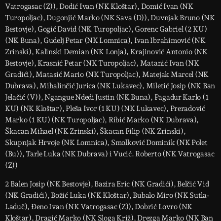
Vatrogasac (Z)), Dodić Ivan (NK Kloštar), Domić Ivan (NK
Turopoljac), Dugonjić Marko (NK Sava (D)), Duvnjak Bruno (NK
Bestovje), Gogić David (NK Turopoljac), Gorenc Gabriel (2 KU)
(NK Buna), Gudelj Petar (NK Lomnica), Ivan Ibrahimović (NK
Zrinski), Kalinski Demian (NK Lonja), Krajinović Antonio (NK
Bestovje), Krasnić Petar (NK Turopoljac), Matanić Ivan (NK
Gradići), Matasić Mario (NK Turopoljac), Matejak Marcel (NK
Dubrava), Mihalinčić Jurica (NK Lukavec), Miletić Josip (NK Ban
Jelačić (V)), Ngangue Ndedi Justin (NK Buna), Pagadur Karlo (1
KU) (NK Kloštar), Pleša Ivor (1 KU) (NK Lukavec), Preradović
Marko (1 KU) (NK Turopoljac), Ribić Marko (NK Dubrava),
Škacan Mihael (NK Zrinski), Škacan Filip (NK Zrinski),
Skupnjak Hrvoje (NK Lomnica), Smolković Dominik (NK Polet
(Bu)), Tarle Luka (NK Dubrava) i Vucić. Roberto (NK Vatrogasac
(Z))
2 Balen Josip (NK Bestovje), Bazira Eric (NK Gradići), Belčić Vid
(NK Gradići), Božić Luka (NK Kloštar), Bubalo Miro (NK Sutla-
Laduč), Đeno Ivan (NK Vatrogasac (Z)), Dobrić Lovro (NK
Kloštar), Dragić Marko (NK Sloga Križ), Drezga Marko (NK Ban