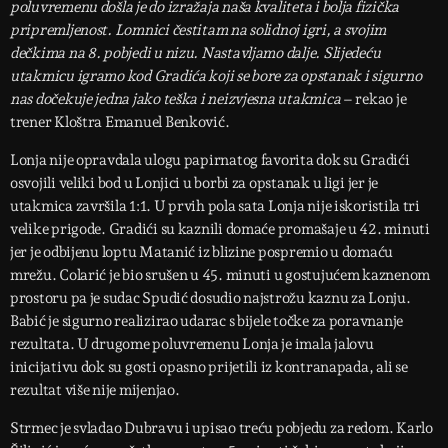
poluvremenu došla je do izražaja naša kvaliteta i bolja fizička
pripremljenost. Lomnici čestitam na solidnoj igri, a svojim
dečkima na 8. pobjedi u nizu. Nastavljamo dalje. Slijedeću
utakmicu igramo kod Gradića koji se bore za opstanak i sigurno
nas dočekuje jedna jako teška i neizvjesna utakmica
– rekao je
trener Kloštra Emanuel Benković.
Lonja nije opravdala ulogu papirnatog favorita dok su Gradići
osvojili veliki bod u Lonjici u borbi za opstanak u ligi jer je
utakmica završila 1:1. U prvih pola sata Lonja nije iskoristila tri
velike prigode. Gradići su kaznili domaće promašaje u 42. minuti
jer je odbijenu loptu Matanić iz blizine pospremio u domaću
mrežu. Colarić je bio srušen u 45. minuti u gostujućem kaznenom
prostoru pa je sudac Spudić dosudio najstrožu kaznu za Lonju.
Babić je sigurno realizirao udarac s bijele točke za poravnanje
rezultata. U drugome poluvremenu Lonja je imala jalovu
inicijativu dok su gosti opasno prijetili iz kontranapada, ali se
rezultat više nije mijenjao.
Strmec je svladao Dubravu i upisao treću pobjedu za redom. Karlo