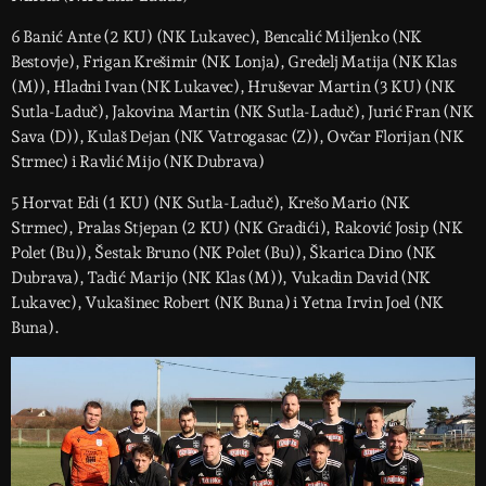
6 Banić Ante (2 KU) (NK Lukavec), Bencalić Miljenko (NK
Bestovje), Frigan Krešimir (NK Lonja), Gredelj Matija (NK Klas
(M)), Hladni Ivan (NK Lukavec), Hruševar Martin (3 KU) (NK
Sutla-Laduč), Jakovina Martin (NK Sutla-Laduč), Jurić Fran (NK
Sava (D)), Kulaš Dejan (NK Vatrogasac (Z)), Ovčar Florijan (NK
Strmec) i Ravlić Mijo (NK Dubrava)
5 Horvat Edi (1 KU) (NK Sutla-Laduč), Krešo Mario (NK
Strmec), Pralas Stjepan (2 KU) (NK Gradići), Raković Josip (NK
Polet (Bu)), Šestak Bruno (NK Polet (Bu)), Škarica Dino (NK
Dubrava), Tadić Marijo (NK Klas (M)), Vukadin David (NK
Lukavec), Vukašinec Robert (NK Buna) i Yetna Irvin Joel (NK
Buna).