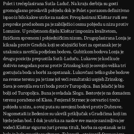
Polet i trećeplasirana Sutla-Laduč. Na kraju derbija su gosti
gromoglasno proslavili pobjedu dok je Polet s porazom definitivno
ispao iz bilo kakve utrke za naslov. Prvoplasirani Kloštar ruši sve
prepreke pred sobom pa je zabilježio i osmu pobjedu u nizu protiv
Lomnice. U proljetnom dijelu Kloštar imponira kvalitetom,
fizičkom spremom i pobjedničkim nizom. Drugoplasirana Lonja je
kiksala protiv Gradića koji se očajnički bori za opstanak jer je
utakmica završila podjelom bodova. Gubitkom bodova Lonja je
drugu poziciju prepustila Sutli-Laduču. Lukavec je kod kuće
doživio neugodan poraz protiv Zrinskog koji je osvojio velika tri
gostujuća boda u borbi za opstanak. Lukovčani teško gube bodove
na svome terenu pa je time još veći rezultatski uspjeh Zrinskog.
Sava je osvojila sva tri boda protiv Turopoljca. Ban Jelačić je bio
bolji od Turopoljca. Buna je svladala Slogu. Bestovje je na domaćem
terenu poraženo od Klasa. Fenjeraš Strmec je ostvario i treću
pobjedu u nizu, a ovaj puta su osvojeni bodovi protiv Dubrave.
Nogometaši iz Bedenice su ulovili priključak s Gradićima koji im
bježe jedan bod. I dok je utrka za naslov sve manje zanimljiva jer
vodeći Kloštar sigurno juri prema tituli, borba za opstanak se iz