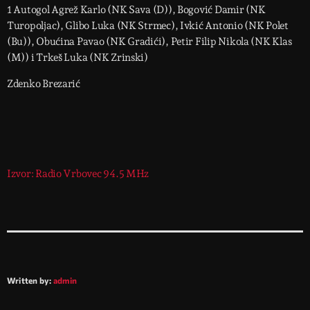
1 Autogol Agrež Karlo (NK Sava (D)), Bogović Damir (NK
Turopoljac), Glibo Luka (NK Strmec), Ivkić Antonio (NK Polet
(Bu)), Obućina Pavao (NK Gradići), Petir Filip Nikola (NK Klas
(M)) i Trkeš Luka (NK Zrinski)
Zdenko Brezarić
Izvor: Radio Vrbovec 94.5 MHz
Written by:
admin