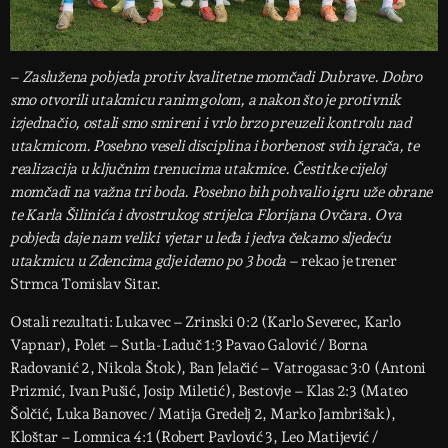
–
Zaslužena pobjeda protiv kvalitetne momčadi Dubrave. Dobro
smo otvorili utakmicu ranim golom, a nakon što je protivnik
izjednačio, ostali smo smireni i vrlo brzo preuzeli kontrolu nad
utakmicom. Posebno veseli disciplina i borbenost svih igrača, te
realizacija u ključnim trenucima utakmice. Čestitke cijeloj
momčadi na važna tri boda. Posebno bih pohvalio igru ​​uže obrane
te Karla Šilinića i dvostrukog strijelca Florijana Ovčara. Ova
pobjeda daje nam veliki vjetar u leđa i jedva čekamo sljedeću
utakmicu u Zdencima gdje idemo po 3 boda
– rekao je trener
Strmca Tomislav Sitar.
Ostali rezultati: Lukavec – Zrinski 0:2 (Karlo Severec, Karlo
Vapnar), Polet – Sutla-Laduč 1:3 Pavao Galović / Borna
Radovanić 2, Nikola Štok), Ban Jelačić – Vatrogasac 3:0 (Antoni
Prizmić, Ivan Pušić, Josip Miletić), Bestovje – Klas 2:3 (Mateo
Šolčić, Luka Banovec / Matija Gredelj 2, Marko Jambrišak),
Kloštar – Lomnica 4:1 (Robert Pavlović 3, Leo Matijević /