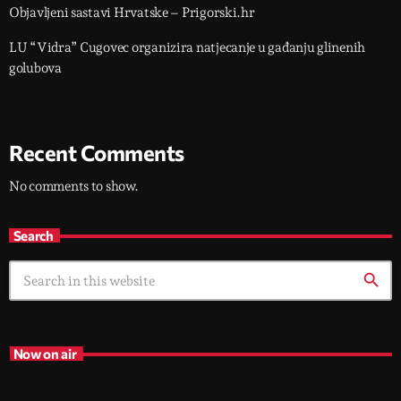
Objavljeni sastavi Hrvatske – Prigorski.hr
LU “Vidra” Cugovec organizira natjecanje u gađanju glinenih
golubova
Recent Comments
No comments to show.
Search
search
Now on air