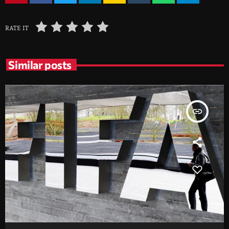
RATE IT
Similar posts
insert_link