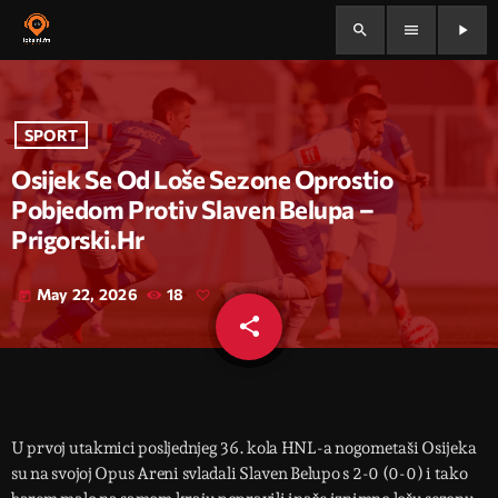
search
menu
play_arrow
SPORT
Osijek Se Od Loše Sezone Oprostio
Pobjedom Protiv Slaven Belupa –
Prigorski.hr
May 22, 2026
18
today
share
email
U prvoj utakmici posljednjeg 36. kola HNL-a nogometaši Osijeka
su na svojoj Opus Areni svladali Slaven Belupo s 2-0 (0-0) i tako