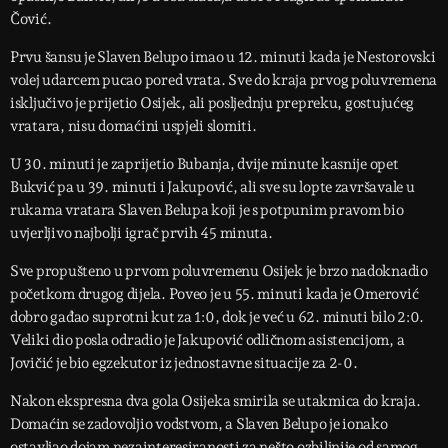
Čović.
Prvu šansu je Slaven Belupo imao u 12. minuti kada je Nestorovski
volej udarcem pucao pored vrata. Sve do kraja prvog poluvremena
isključivo je prijetio Osijek, ali posljednju prepreku, gostujućeg
vratara, nisu domaćini uspjeli slomiti.
U 30. minuti je zaprijetio Bubanja, dvije minute kasnije opet
Bukvić pa u 39. minuti i Jakupović, ali sve su lopte završavale u
rukama vratara Slaven Belupa koji je s potpunim pravom bio
uvjerljivo najbolji igrač prvih 45 minuta.
Sve propušteno u prvom poluvremenu Osijek je brzo nadoknadio
početkom drugog dijela. Poveo je u 55. minuti kada je Omerović
dobro gađao suprotni kut za 1:0, dok je već u 62. minuti bilo 2:0.
Veliki dio posla odradio je Jakupović odličnom asistencijom, a
Jovičić je bio egzekutor iz jednostavne situacije za 2-0.
Nakon ekspresna dva gola Osijeka smirila se utakmica do kraja.
Domaćin se zadovoljio vodstvom, a Slaven Belupo je ionako
ostavljao dojam nezainteresiranosti za nešto ozbiljnije od samog