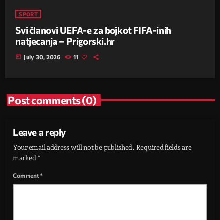
SPORT
Svi članovi UEFA-e za bojkot FIFA-inih
natjecanja – Prigorski.hr
today
July 30, 2026
11
Post comments (0)
Leave a reply
Your email address will not be published. Required fields are
marked *
Comment*