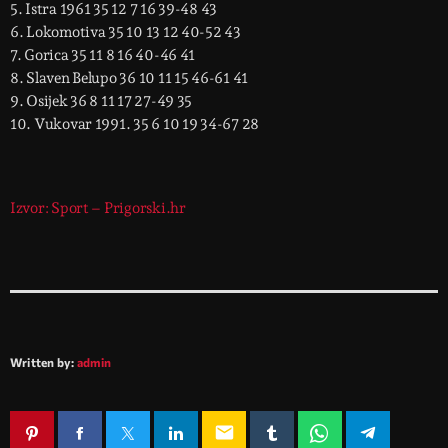
5. Istra 1961 35 12 7 16 39-48 43
6. Lokomotiva 35 10 13 12 40-52 43
7. Gorica 35 11 8 16 40-46 41
8. Slaven Belupo 36 10 11 15 46-61 41
9. Osijek 36 8 11 17 27-49 35
10. Vukovar 1991. 35 6 10 19 34-67 28
Izvor: Sport – Prigorski.hr
Written by:
admin
email