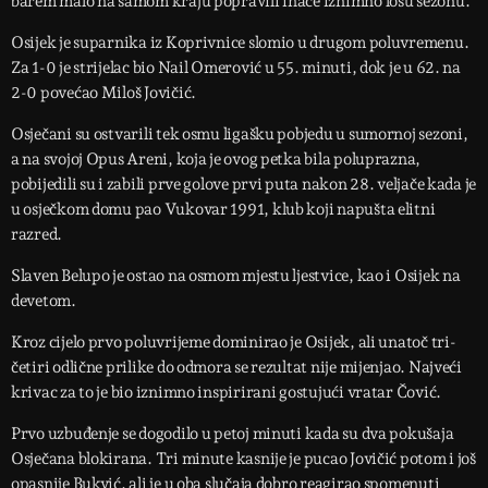
barem malo na samom kraju popravili inače iznimno lošu sezonu.
Osijek je suparnika iz Koprivnice slomio u drugom poluvremenu.
Za 1-0 je strijelac bio Nail Omerović u 55. minuti, dok je u 62. na
2-0 povećao Miloš Jovičić.
Osječani su ostvarili tek osmu ligašku pobjedu u sumornoj sezoni,
a na svojoj Opus Areni, koja je ovog petka bila poluprazna,
pobijedili su i zabili prve golove prvi puta nakon 28. veljače kada je
u osječkom domu pao Vukovar 1991, klub koji napušta elitni
razred.
Slaven Belupo je ostao na osmom mjestu ljestvice, kao i Osijek na
devetom.
Kroz cijelo prvo poluvrijeme dominirao je Osijek, ali unatoč tri-
četiri odlične prilike do odmora se rezultat nije mijenjao. Najveći
krivac za to je bio iznimno inspirirani gostujući vratar Čović.
Prvo uzbuđenje se dogodilo u petoj minuti kada su dva pokušaja
Osječana blokirana. Tri minute kasnije je pucao Jovičić potom i još
opasnije Bukvić, ali je u oba slučaja dobro reagirao spomenuti