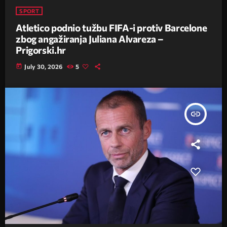
SPORT
Atletico podnio tužbu FIFA-i protiv Barcelone
zbog angažiranja Juliana Alvareza –
Prigorski.hr
today
July 30, 2026
5
insert_link