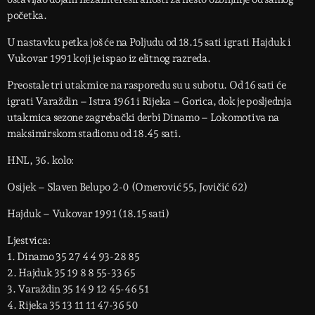
početka.
U nastavku petka još će na Poljudu od 18.15 sati igrati Hajduk i
Vukovar 1991 koji je ispao iz elitnog razreda.
Preostale tri utakmice na rasporedu su u subotu. Od 16 sati će
igrati Varaždin – Istra 1961 i Rijeka – Gorica, dok je posljednja
utakmica sezone zagrebački derbi Dinamo – Lokomotiva na
maksimirskom stadionu od 18.45 sati.
HNL, 36. kolo:
Osijek – Slaven Belupo 2-0 (Omerović 55, Jovičić 62)
Hajduk – Vukovar 1991 (18.15 sati)
Ljestvica:
1. Dinamo 35 27 4 4 93-28 85
2. Hajduk 35 19 8 8 55-33 65
3. Varaždin 35 14 9 12 45-46 51
4. Rijeka 35 13 11 11 47-36 50