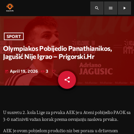
search
menu
play_arrow
SPORT
Olympiakos Pobijedio Panathianikos,
Jagušić Nije Igrao – Prigorski.hr
April 19, 2026
3
today
share
email
U susretu 2. kola Lige za prvaka AEK je u Ateni pobijedio PAOK sa
3-0 načinivši važan korak prema osvajanju naslova prvaka.
AEK je ovom pobjedom produžio niz bez poraza u državnom