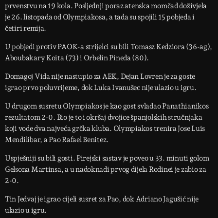
prvenstvu na 19 kola. Posljednji poraz atenska momčad doživjela
je 26. listopada od Olympiakosa, a tada su spojili 15 pobjeda i
četiri remija.
U pobjedi protiv PAOK-a strijelci su bili Tomasz Kedziora (36-ag),
Aboubakary Koita (73) i Orbelin Pineda (80).
Domagoj Vida nije nastupio za AEK, Dejan Lovren je za goste
igrao prvo poluvrijeme, dok Luka Ivanušec nije ulazio u igru.
U drugom susretu Olympiakos je kao gost svladao Panathianikos
rezultatom 2-0. Bio je to i okršaj dvojice španjolskih stručnjaka
koji vode dva najveća grčka kluba. Olympiakos trenira Jose Luis
Mendilibar, a Pao Rafael Benitez.
Uspješniji su bili gosti. Pirejski sastav je poveo u 33. minuti golom
Gelsona Martinsa, a u nadoknadi prvog dijela Rodinei je zabio za
2-0.
Tin Jedvaj je igrao cijeli susret za Pao, dok Adriano Jagušić nije
ulazio u igru.