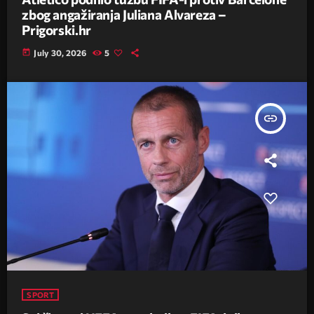
zbog angažiranja Juliana Alvareza –
Prigorski.hr
today
July 30, 2026
5
insert_link
SPORT