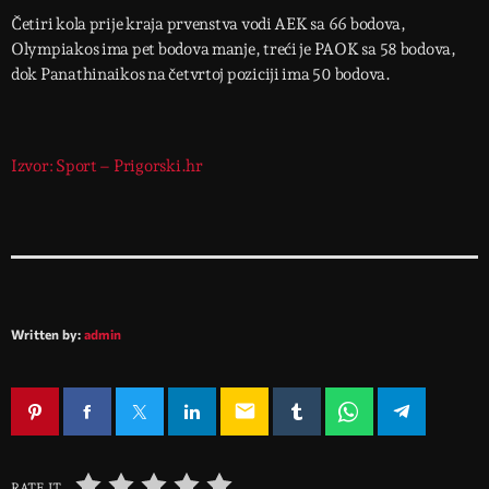
Četiri kola prije kraja prvenstva vodi AEK sa 66 bodova,
Olympiakos ima pet bodova manje, treći je PAOK sa 58 bodova,
dok Panathinaikos na četvrtoj poziciji ima 50 bodova.
Izvor: Sport – Prigorski.hr
Written by:
admin
email
RATE IT