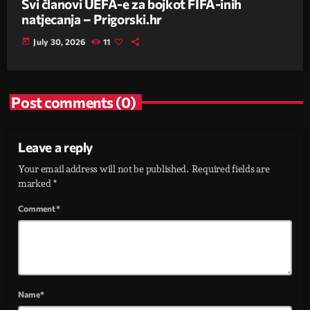
Svi članovi UEFA-e za bojkot FIFA-inih
natjecanja – Prigorski.hr
today
July 30, 2026
11
Post comments (0)
Leave a reply
Your email address will not be published. Required fields are
marked *
Comment*
Name*