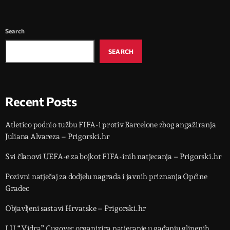
Search
SEARCH
Recent Posts
Atletico podnio tužbu FIFA-i protiv Barcelone zbog angažiranja
Juliana Alvareza – Prigorski.hr
Svi članovi UEFA-e za bojkot FIFA-inih natjecanja – Prigorski.hr
Pozivni natječaj za dodjelu nagrada i javnih priznanja Općine
Gradec
Objavljeni sastavi Hrvatske – Prigorski.hr
LU “Vidra” Cugovec organizira natjecanje u gađanju glinenih