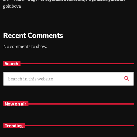
golubova
Recent Comments
No comments to show.
Search
search
Now on air
Trending