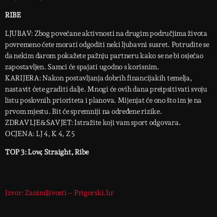
RIBE
LJUBAV: Zbog povećane aktivnosti na drugim područjima života
povremeno ćete morati odgoditi neki ljubavni susret. Potrudite se
da nekim darom pokažete pažnju partneru kako se ne bi osjećao
zapostavljen. Samci će spajati ugodno s korisnim.
KARIJERA: Nakon postavljanja dobrih financijakih temelja,
nastavit ćete graditi dalje. Mnogi će ovih dana preipsitivati svoju
listu poslovnih prioriteta i planova. Mijenjat će ono što im je na
prvom mjestu. Bit će spremniji na određene rizike.
ZDRAVLJE&SAVJET: Istražite koji vam sport odgovara.
OCJENA: LJ 4, K 4, Z 5
TOP 3: Low, Straight, Ribe
Izvor: Zanimljivosti – Prigorski.hr