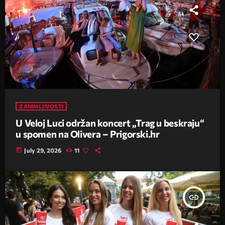
ZANIMLJIVOSTI
U Veloj Luci održan koncert „Trag u beskraju“
u spomen na Olivera – Prigorski.hr
today
July 29, 2026
11
insert_link