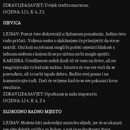
ZDRAVLJE&SAVJET: Uvijek trečite maraton.
OCJENA: LJ 5, K 4, Z 5
DJEVICA
LJUBAV: Postat ćete diskretniji u ljubanom ponašanju. Jedino ćete
rado pričati. Voljena osoba s olakšanjem će primijetiti da ste se
smirili. Oni koji su još sami mogli bi početi osjećati bliskost s
jednom osobom s kojom ih se po ničmu ne bi moglo spojiti.
KARIJERA: Umišljenost nekih ljudi ići će vam na živce, ali ne
reagirajte ako to baš nije nužno. Iznutra će vas sve vući da se
posvađate, ali to ne bi ispalo dobro. Radite svoj posao i ne
komentirajte tuđi. Doći će vrijeme kad će se sve pokazati kroz
rezultate.
ZDRAVLJE&SAVJET: Opuštanje je sada imperativ.
OCJENA: LJ 4, K 4, Z 4
SLOBODNO RADNO MJESTO
LJUBAV: Možete biti zadovoljni onim što slijedi, jer će se ukazati
sve više dobrih prilika za ljubav, a vaš će se društveni život