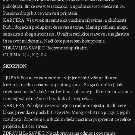
poboljšati. Bit će sve više izlazaka, a ugodni susreti obećavat će.
Posebno dragi bit će vam vaši prijatelji.
KARIJERA: Vi uvijek stremite ka visokim ciljevima, a okolnosti
ljudi i događaji podupirat će se vas u tome. Manji problemi mogu
se nazirati zbog autoriteta. Uvažite različite stavove i usaglastite
ih sa svojim idejama. Naći ćete potreban kompromis.
ZDRAVLJE&SAVJET: Redovno se opuštajte.
OCJENA: LJ 4, K 5, Z 4
ŠKORPION
LJUBAV:Postat će vam zanimljivije jer će biti više prilika za
kretanja među osobama suprotnog spola. Stoga će oni koji još
traže srodnu dušu lakše nailaziti na ljubavne prilike. Oni u vezama
izmjenjivat će nježnosti bez ikakvih prepreka.
KARIJERA: Poboljšat će se ozračje na radnom mjestu. Radit ćete
lakše, premda će posla biti sve više. Mnogi će biti na pragu čijepih
razultata. Zaposleni u uslužnim djelatnostima pripremat će velike
projekte. Bit će i stresa.
ZDRAVLJE&SAVJET: Ne zaboravite na odmor i opuštanje.