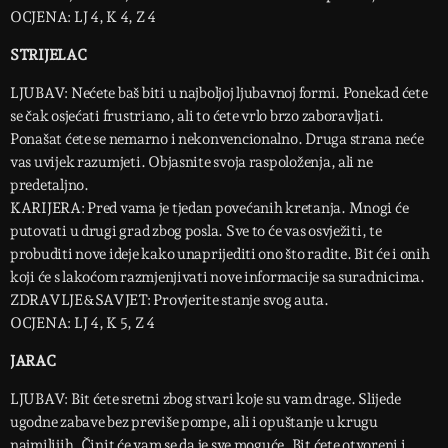
OCJENA: LJ 4, K 4, Z 4
STRIJELAC
LJUBAV: Nećete baš biti u najboljoj ljubavnoj formi. Ponekad ćete
se čak osjećati frustriano, ali to ćete vrlo brzo zaboravljati.
Ponašat ćete se nemarno i nekonvencionalno. Druga strana neće
vas uvijek razumjeti. Objasnite svoja raspoloženja, ali ne
predetaljno.
KARIJERA: Pred vama je tjedan povećanih kretanja. Mnogi će
putovati u drugi grad zbog posla. Sve to će vas osvježiti, te
probuditi nove ideje kako unaprijediti ono što radite. Bit će i onih
koji će s lakoćom razmjenjivati nove informacije sa suradnicima.
ZDRAVLJE&SAVJET: Provjerite stanje svog auta.
OCJENA: LJ 4, K 5, Z 4
JARAC
LJUBAV: Bit ćete sretni zbog stvari koje su vam drage. Slijede
ugodne zabave bez previše pompe, ali i opuštanje u krugu
najmilijih. Činit će vam se da je sve moguće. Bit ćete otvoreni i