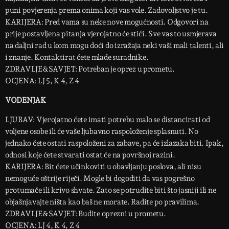
puni povjerenja prema onima koji vas vole. Zadovoljstvo je tu.
KARIJERA: Pred vama su neke nove mogućnosti. Odgovori na
prije postavljena pitanja vjerojatno će stići. Sve vas to usmjerava
na daljni rad u kom mogu doći do izražaja neki vaši mali talenti, ali
i znanje. Kontaktirat ćete mlade suradnike.
ZDRAVLJE&SAVJET: Potreban je oprez u prometu.
OCJENA: LJ 5, K 4, Z 4
VODENJAK
LJUBAV: Vjerojatno ćete imati potrebu malo se distancirati od
voljene osobe ili će vaše ljubavno raspoloženje splasnuti. No
jednako ćete ostati raspoloženi za zabave, pa će izlazaka biti. Ipak,
odnosi koje ćete stvarati ostat će na površnoj razini.
KARIJERA: Bit ćete učinkoviti u obavljanju poslova, ali nisu
nemoguće oštrije riječi. Mogle bi dogoditi da vas pogrešno
protumače ili krivo shvate. Zato se potrudite biti što jasniji ili ne
objašnjavajte ništa kao baš ne morate. Radite po pravilima.
ZDRAVLJE&SAVJET: Budite oprezni u prometu.
OCJENA: LJ 4, K 4, Z 4