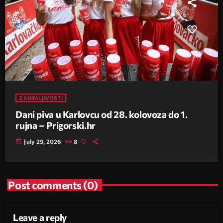
ZANIMLJIVOSTI
Dani piva u Karlovcu od 28. kolovoza do 1.
rujna – Prigorski.hr
today
July 29, 2026
8
Post comments (0)
Leave a reply