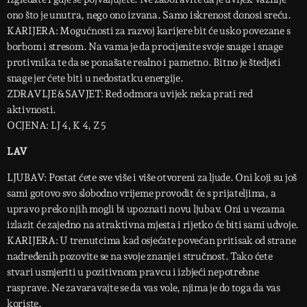
ono što je unutra, nego ono izvana. Samo iskrenost donosi sreću.
KARIJERA: Mogućnosti za razvoj karijere bit će usko povezane s
borbom i stresom. Na vama je da procijenite svoje snage i snage
protivnika te da se ponašate realno i pametno. Bitno je štedjeti
snage jer ćete biti u nedostatku energije.
ZDRAVLJE&SAVJET: Red odmora uvijek neka prati red
aktivnosti.
OCJENA: LJ 4, K 4, Z 5
LAV
LJUBAV: Postat ćete sve više i više otvoreni za ljude. Oni koji su još
sami gotovo svo slobodno vrijeme provodit će s prijateljima, a
upravo preko njih mogli bi upoznati novu ljubav. Oni u vezama
izlazit će zajedno na atraktivna mjesta i rijetko će biti sami udvoje.
KARIJERA: U trenutcima kad osjećate povećan pritisak od strane
nadređenih pozovite se na svoje znanje i stručnost. Tako ćete
stvari usmjeriti u pozitivnom pravcu i izbjeći nepotrebne
rasprave. Ne zavaravajte se da vas vole, njima je do toga da vas
koriste.