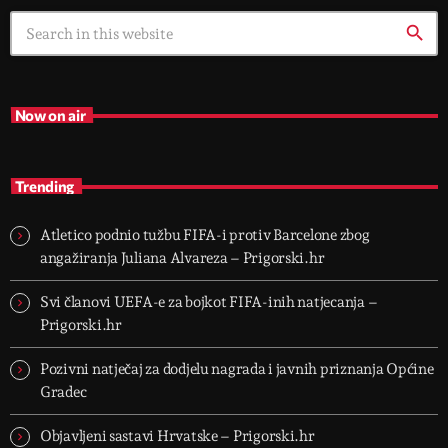
search
Now on air
Trending
Atletico podnio tužbu FIFA-i protiv Barcelone zbog
angažiranja Juliana Alvareza – Prigorski.hr
Svi članovi UEFA-e za bojkot FIFA-inih natjecanja –
Prigorski.hr
Pozivni natječaj za dodjelu nagrada i javnih priznanja Općine
Gradec
Objavljeni sastavi Hrvatske – Prigorski.hr