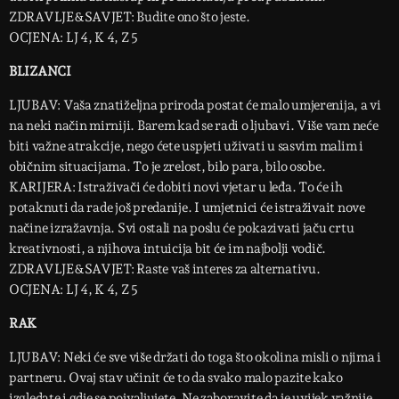
ZDRAVLJE&SAVJET: Budite ono što jeste.
OCJENA: LJ 4, K 4, Z 5
BLIZANCI
LJUBAV: Vaša znatiželjna priroda postat će malo umjerenija, a vi
na neki način mirniji. Barem kad se radi o ljubavi. Više vam neće
biti važne atrakcije, nego ćete uspjeti uživati u sasvim malim i
običnim situacijama. To je zrelost, bilo para, bilo osobe.
KARIJERA: Istraživači će dobiti novi vjetar u leđa. To će ih
potaknuti da rade još predanije. I umjetnici će istraživait nove
načine izražavnja. Svi ostali na poslu će pokazivati jaču crtu
kreativnosti, a njihova intuicija bit će im najbolji vodič.
ZDRAVLJE&SAVJET: Raste vaš interes za alternativu.
OCJENA: LJ 4, K 4, Z 5
RAK
LJUBAV: Neki će sve više držati do toga što okolina misli o njima i
partneru. Ovaj stav učinit će to da svako malo pazite kako
izgledate i gdje se pojvaljujete. Ne zaboravite da je uvijek važnije