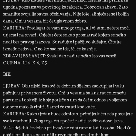
LJUBAV: Ako izađete van među ljude, naići ćete na niz prilika za
ugodna poznanstva površnog karaktera. Dobro za zabavu. Zato
smanjite svoja ljubavna očekivanja. Nije loše, ali sjećate se i boljih
dana. Oni u vezama bit će uglavnom dobro.
KARIJERA: Predlagat će vam mnogo toga, ali vi sami nećete moći
utjecati na stvari. Osjećat ćete se kao promatrač kojem se nešto
nudi bez pravog izazova. Surađujte i pažljivo slušajte. Čitajte
između redova. Ono što sad ne ide, ići će kasnije.
ZDRAVLJE&SAVJET: Svaki dan nađite nešto što vas veseli.
OCJENA: LJ 4, K 4, Z 5
BIK
LJUBAV: Obiteljski izazovi će dobrim dijelom zaokupljati vašu
pažnju u privatnom životu. Oni u vezama balansirat će između
partnera i obitelji iz koje potječu s tim da će im odnos s voljenom
osobom malo škripiti. Samci će ostati kod kuće.
KARIJERA: Kako tjedan bude odmicao, primijetit ćete da postajete
sve kreativniji. Zbog toga ćete početi raditi s više zadovoljstva.
Vaše ideje bit će dobro prihvaćene od strane mladih osoba. Neki će
dobiti priliku za nastup ili preznetaciju pred publikom.