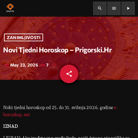
search
menu
play_arrow
ZANIMLJIVOSTI
Novi Tjedni Horoskop – Prigorski.hr
May 23, 2026
7
today
share
email
Nobi tjedni horoskop od 25. do 31. svibnja 2026. godine
e-
horoskop.net
IZNAD