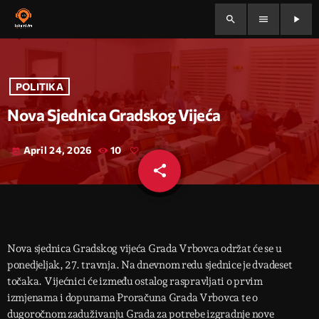
search
menu
play_arrow
POLITIKA
Nova Sjednica Gradskog Vijeća
April 24, 2026
10
today
share
email
Nova sjednica Gradskog vijeća Grada Vrbovca održat će se u
ponedjeljak, 27. travnja. Na dnevnom redu sjednice je dvadeset
točaka. Vijećnici će između ostalog raspravljati o prvim
izmjenama i dopunama Proračuna Grada Vrbovca te o
dugoročnom zaduživanju Grada za potrebe izgradnje nove