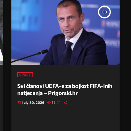
insert_link
SPORT
Svi članovi UEFA-e za bojkot FIFA-inih
natjecanja – Prigorski.hr
July 30, 2026
11
today