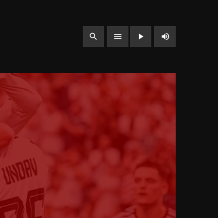
volume_up
search
menu
play_arrow