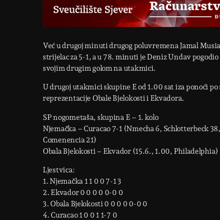
Već u drugoj minuti drugog poluvremena Jamal Musiala
strijelac za 5-1, a u 78. minuti je Deniz Undav pogodio
svojim drugim golom na utakmici.
U drugoj utakmici skupine E od 1.00 sat iza ponoći po
reprezentacije Obale Bjelokosti i Ekvadora.
SP nogometaša, skupina E – 1. kolo
Njemačka – Curacao 7-1 (Nmecha 6, Schlotterbeck 38
Comenencia 21)
Obala Bjelokosti – Ekvador (15.6., 1.00, Philadelphia)
Ljestvica:
1. Njemačka 1 1 0 0 7-1 3
2. Ekvador 0 0 0 0 0-0 0
3. Obala Bjelokosti 0 0 0 0 0-0 0
4. Curacao 1 0 0 1 1-7 0