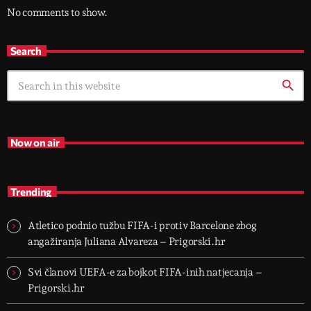
No comments to show.
Search
search
Now on air
Trending
Atletico podnio tužbu FIFA-i protiv Barcelone zbog
angažiranja Juliana Alvareza – Prigorski.hr
Svi članovi UEFA-e za bojkot FIFA-inih natjecanja –
Prigorski.hr