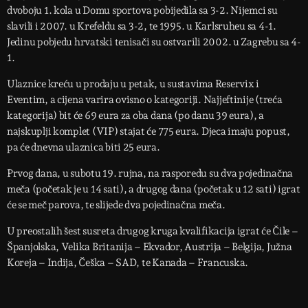
dvoboju 1. kola u Domu sportova pobijedila sa 3-2. Nijemci su
slavili i 2007. u Krefeldu sa 3-2, te 1995. u Karlsruheu sa 4-1.
Jedinu pobjedu hrvatski tenisači su ostvarili 2002. u Zagrebu sa 4-
1.
Ulaznice kreću u prodaju u petak, u sustavima Reservix i
Eventim, a cijena varira ovisno o kategoriji. Najjeftinije (treća
kategorija) bit će 69 eura za oba dana (po danu 39 eura), a
najskuplji komplet (VIP) stajat će 775 eura. Djeca imaju popust,
pa će dnevna ulaznica biti 25 eura.
Prvog dana, u subotu 19. rujna, na rasporedu su dva pojedinačna
meča (početak je u 14 sati), a drugog dana (početak u 12 sati) igrat
će se meč parova, te slijede dva pojedinačna meča.
U preostalih šest susreta drugog kruga kvalifikacija igrat će Čile –
Španjolska, Velika Britanija – Ekvador, Austrija – Belgija, Južna
Koreja – Indija, Češka – SAD, te Kanada – Francuska.