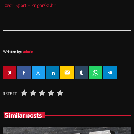
Izvor: Sport – Prigorski.hr
Written by:
admin
email
RATE IT
Similar posts