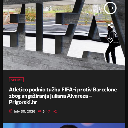
insert_link
SPORT
Atletico podnio tužbu FIFA-i protiv Barcelone
zbog angažiranja Juliana Alvareza –
Prigorski.hr
today
July 30, 2026
5