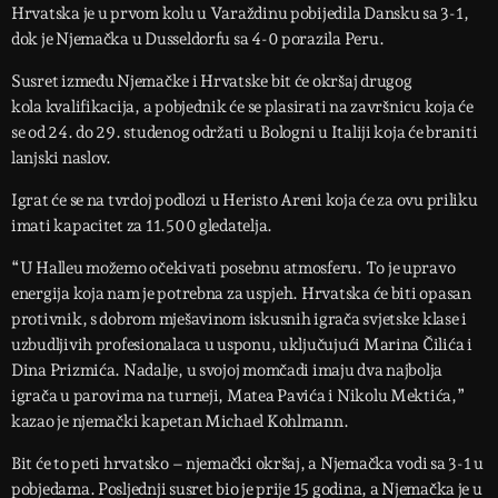
Hrvatska je u prvom kolu u Varaždinu pobijedila Dansku sa 3-1,
dok je Njemačka u Dusseldorfu sa 4-0 porazila Peru.
Susret između Njemačke i Hrvatske bit će okršaj drugog
kola kvalifikacija, a pobjednik će se plasirati na završnicu koja će
se od 24. do 29. studenog održati u Bologni u Italiji koja će braniti
lanjski naslov.
Igrat će se na tvrdoj podlozi u Heristo Areni koja će za ovu priliku
imati kapacitet za 11.500 gledatelja.
“U Halleu možemo očekivati ​​posebnu atmosferu. To je upravo
energija koja nam je potrebna za uspjeh. Hrvatska će biti opasan
protivnik, s dobrom mješavinom iskusnih igrača svjetske klase i
uzbudljivih profesionalaca u usponu, uključujući Marina Čilića i
Dina Prizmića. Nadalje, u svojoj momčadi imaju dva najbolja
igrača u parovima na turneji, Matea Pavića i Nikolu Mektića,”
kazao je njemački kapetan Michael Kohlmann.
Bit će to peti hrvatsko – njemački okršaj, a Njemačka vodi sa 3-1 u
pobjedama. Posljednji susret bio je prije 15 godina, a Njemačka je u