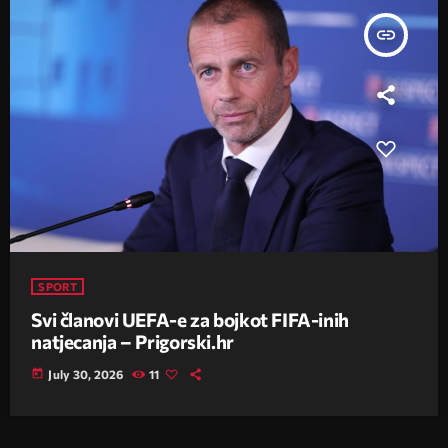
insert_link
SPORT
Svi članovi UEFA-e za bojkot FIFA-inih
natjecanja – Prigorski.hr
today
July 30, 2026
11