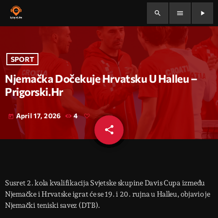
search
menu
play_arrow
SPORT
Njemačka Dočekuje Hrvatsku U Halleu –
Prigorski.hr
April 17, 2026
4
today
share
email
Susret 2. kola kvalifikacija Svjetske skupine Davis Cupa između
Njemačke i Hrvatske igrat će se 19. i 20. rujna u Halleu, objavio je
Njemački teniski savez (DTB).