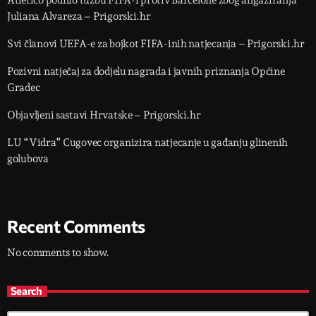
Atletico podnio tužbu FIFA-i protiv Barcelone zbog angažiranja
Juliana Alvareza – Prigorski.hr
Svi članovi UEFA-e za bojkot FIFA-inih natjecanja – Prigorski.hr
Pozivni natječaj za dodjelu nagrada i javnih priznanja Općine
Gradec
Objavljeni sastavi Hrvatske – Prigorski.hr
LU “Vidra” Cugovec organizira natjecanje u gađanju glinenih
golubova
Recent Comments
No comments to show.
Search