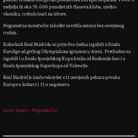
nedjelju bi oko 70.000 punoljetnih članova kluba, ujedno
vlasnika, trebalo izaći na izbore.
Nogometna momčad je također završila sezonu bez osvojenog
trofeja.
Košarkaši Real Madrida su prije dva tjedna izgubili u finalu
Eurolige od grčkog Olympiakosa igranom u Ateni. Prethodno su
izgubili i u finalu španjolskog Kupa kralja od Baskonije kao i u
finalu španjolskog Superkupa od Valencije.
Real Madrid je inače rekorder s 11 osvojenih pehara prvaka
Europe u košarci i 15 u nogometu.
Izvor: Sport – Prigorski.hr