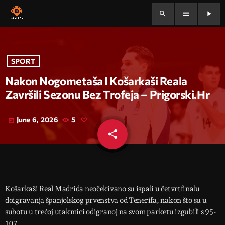
search
menu
play_arrow
SPORT
Nakon Nogometaša I Košarkaši Reala
Završili Sezonu Bez Trofeja – Prigorski.hr
June 6, 2026
5
today
share
email
Košarkaši Real Madrida neočekivano su ispali u četvrtfinalu
doigravanja španjolskog prvenstva od Tenerifa, nakon što su u
subotu u trećoj utakmici odigranoj na svom parketu izgubili s 95-
107.