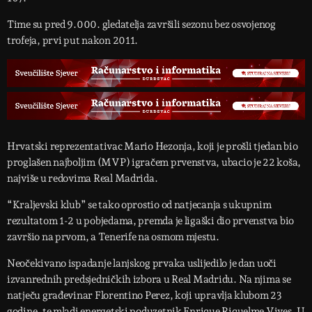
Time su pred 9.000. gledatelja završili sezonu bez osvojenog
trofeja, prvi put nakon 2011.
Hrvatski reprezentativac Mario Hezonja, koji je prošli tjedan bio
proglašen najboljim (MVP) igračem prvenstva, ubacio je 22 koša,
najviše u redovima Real Madrida.
“Kraljevski klub” se tako oprostio od natjecanja s ukupnim
rezultatom 1-2 u pobjedama, premda je ligaški dio prvenstva bio
završio na prvom, a Tenerife na osmom mjestu.
Neočekivano ispadanje lanjskog prvaka uslijedilo je dan uoči
izvanrednih predsjedničkih izbora u Real Madridu. Na njima se
natječu građevinar Florentino Perez, koji upravlja klubom 23
godine, te mladi energetski poduzetnik Enrique Riquelme Vives. U