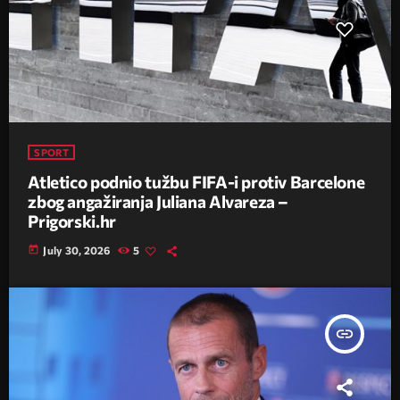
SPORT
Atletico podnio tužbu FIFA-i protiv Barcelone
zbog angažiranja Juliana Alvareza –
Prigorski.hr
today
July 30, 2026
5
insert_link