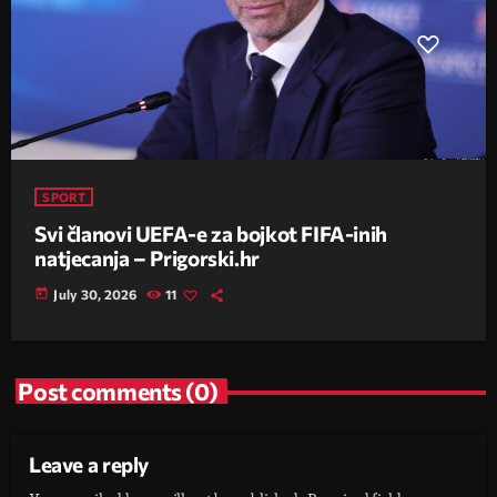
SPORT
Svi članovi UEFA-e za bojkot FIFA-inih
natjecanja – Prigorski.hr
today
July 30, 2026
11
Post comments (0)
Leave a reply