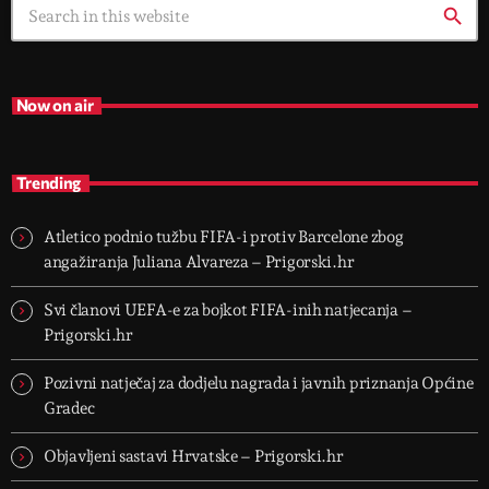
search
Now on air
Trending
Atletico podnio tužbu FIFA-i protiv Barcelone zbog
angažiranja Juliana Alvareza – Prigorski.hr
Svi članovi UEFA-e za bojkot FIFA-inih natjecanja –
Prigorski.hr
Pozivni natječaj za dodjelu nagrada i javnih priznanja Općine
Gradec
Objavljeni sastavi Hrvatske – Prigorski.hr