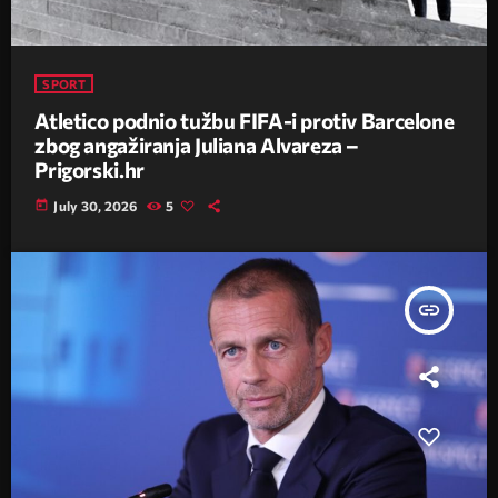
SPORT
Atletico podnio tužbu FIFA-i protiv Barcelone
zbog angažiranja Juliana Alvareza –
Prigorski.hr
today
July 30, 2026
5
insert_link