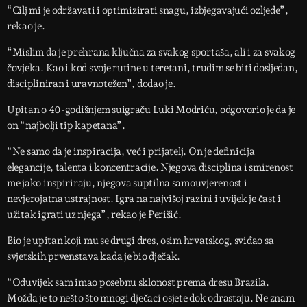
“Cilj mi je održavati i optimizirati snagu, izbjegavajući ozljede”,
rekao je.
“Mislim da je prehrana ključna za svakog sportaša, ali i za svakog
čovjeka. Kao i kod svoje rutine u teretani, trudim se biti dosljedan,
discipliniran i uravnotežen”, dodao je.
Upitan o 40-godišnjem suigraču Luki Modriću, odgovorio je da je
on “najbolji tip kapetana”.
“Ne samo da je inspiracija, već i prijatelj. On je definicija
elegancije, talenta i koncentracije. Njegova disciplina i smirenost
me jako inspiriraju, njegova suptilna samouvjerenost i
nevjerojatna ustrajnost. Igra na najvišoj razini i uvijek je čast i
užitak igrati uz njega”, rekao je Perišić.
Bio je upitan koji mu se drugi dres, osim hrvatskog, sviđao sa
svjetskih prvenstava kada je bio dječak.
“Oduvijek sam imao posebnu sklonost prema dresu Brazila.
Možda je to nešto što mnogi dječaci osjete dok odrastaju. Ne znam