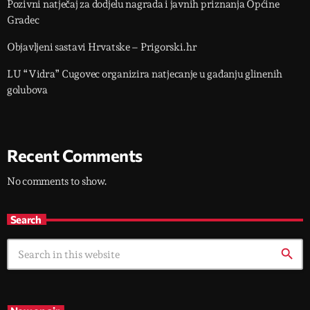
Pozivni natječaj za dodjelu nagrada i javnih priznanja Općine
Gradec
Objavljeni sastavi Hrvatske – Prigorski.hr
LU “Vidra” Cugovec organizira natjecanje u gađanju glinenih
golubova
Recent Comments
No comments to show.
Search
search