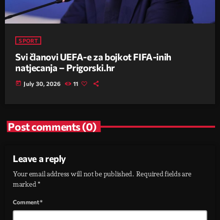
SPORT
Svi članovi UEFA-e za bojkot FIFA-inih
natjecanja – Prigorski.hr
today
July 30, 2026
11
Post comments (0)
Leave a reply
Your email address will not be published. Required fields are
marked *
Comment*