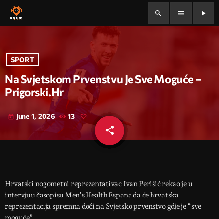
search
menu
play_arrow
SPORT
Na Svjetskom Prvenstvu Je Sve Moguće –
Prigorski.hr
June 1, 2026
13
today
share
email
Hrvatski nogometni reprezentativac Ivan Perišić rekao je u
intervjuu časopisu Men’s Health Espana da će hrvatska
reprezentacija spremna doći na Svjetsko prvenstvo gdje je “sve
moguće”.