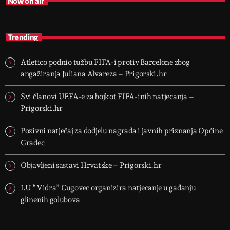
Now on air
Trending
Atletico podnio tužbu FIFA-i protiv Barcelone zbog
angažiranja Juliana Alvareza – Prigorski.hr
Svi članovi UEFA-e za bojkot FIFA-inih natjecanja –
Prigorski.hr
Pozivni natječaj za dodjelu nagrada i javnih priznanja Općine
Gradec
Objavljeni sastavi Hrvatske – Prigorski.hr
LU “Vidra” Cugovec organizira natjecanje u gađanju
glinenih golubova