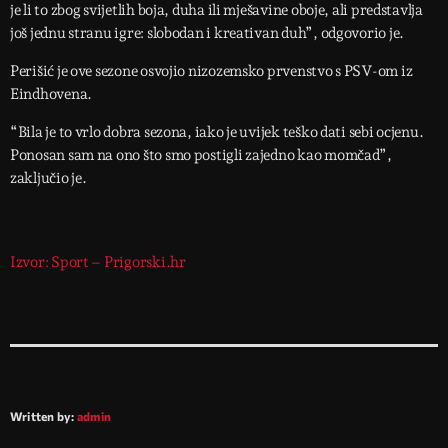
je li to zbog svijetlih boja, duha ili mješavine oboje, ali predstavlja
još jednu stranu igre: slobodan i kreativan duh”, odgovorio je.
Perišić je ove sezone osvojio nizozemsko prvenstvo s PSV-om iz
Eindhovena.
“Bila je to vrlo dobra sezona, iako je uvijek teško dati sebi ocjenu.
Ponosan sam na ono što smo postigli zajedno kao momčad”,
zaključio je.
Izvor: Sport – Prigorski.hr
Written by:
admin