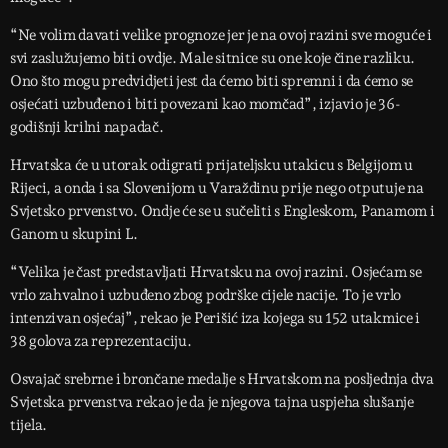
“Ne volim davati velike prognoze jer je na ovoj razini sve moguće i
svi zaslužujemo biti ovdje. Male sitnice su one koje čine razliku.
Ono što mogu predvidjeti jest da ćemo biti spremni i da ćemo se
osjećati uzbuđeno i biti povezani kao momčad”, izjavio je 36-
godišnji krilni napadač.
Hrvatska će u utorak odigrati prijateljsku utakicu s Belgijom u
Rijeci, a onda i sa Slovenijom u Varaždinu prije nego otputuje na
Svjetsko prvenstvo. Ondje će se u sučeliti s Engleskom, Panamom i
Ganom u skupini L.
“Velika je čast predstavljati Hrvatsku na ovoj razini. Osjećam se
vrlo zahvalno i uzbuđeno zbog podrške cijele nacije. To je vrlo
intenzivan osjećaj”, rekao je Perišić iza kojega su 152 utakmice i
38 golova za reprezentaciju.
Osvajač srebrne i brončane medalje s Hrvatskom na posljednja dva
Svjetska prvenstva rekao je da je njegova tajna uspjeha slušanje
tijela.