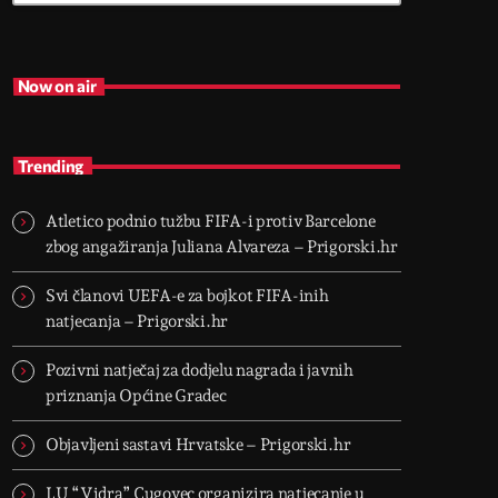
Now on air
Trending
Atletico podnio tužbu FIFA-i protiv Barcelone
zbog angažiranja Juliana Alvareza – Prigorski.hr
Svi članovi UEFA-e za bojkot FIFA-inih
natjecanja – Prigorski.hr
Pozivni natječaj za dodjelu nagrada i javnih
priznanja Općine Gradec
Objavljeni sastavi Hrvatske – Prigorski.hr
LU “Vidra” Cugovec organizira natjecanje u