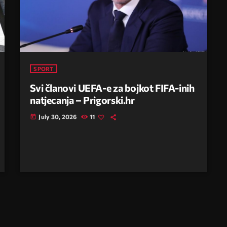
SPORT
Svi članovi UEFA-e za bojkot FIFA-inih
natjecanja – Prigorski.hr
July 30, 2026
11
today