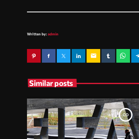
Written by:
admin
email
Similar posts
insert_link