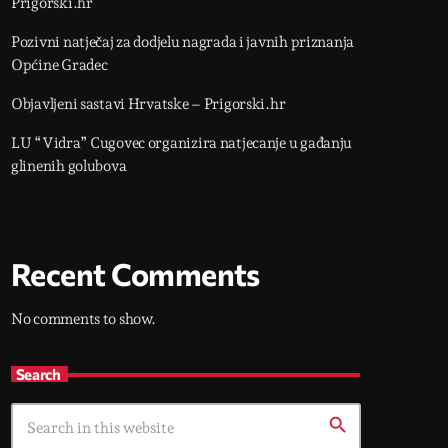
Prigorski.hr
Pozivni natječaj za dodjelu nagrada i javnih priznanja
Općine Gradec
Objavljeni sastavi Hrvatske – Prigorski.hr
LU “Vidra” Cugovec organizira natjecanje u gađanju
glinenih golubova
Recent Comments
No comments to show.
Search
search