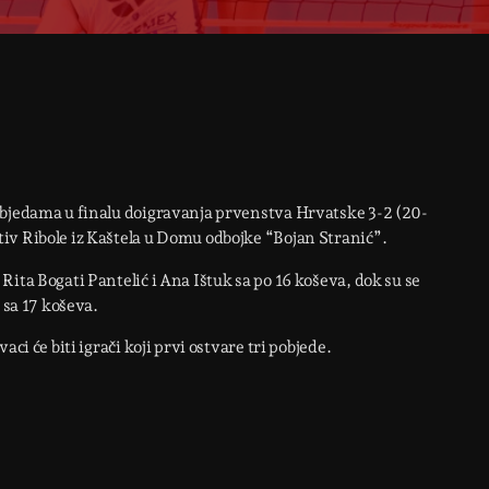
objedama u finalu doigravanja prvenstva Hrvatske 3-2 (20-
iv Ribole iz Kaštela u Domu odbojke “Bojan Stranić”.
ita Bogati Pantelić i Ana Ištuk sa po 16 koševa, dok su se
 sa 17 koševa.
ci će biti igrači koji prvi ostvare tri pobjede.