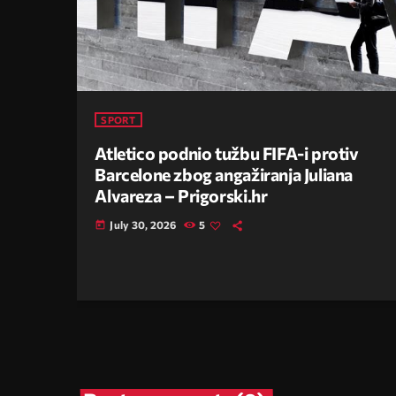
SPORT
Atletico podnio tužbu FIFA-i protiv
Barcelone zbog angažiranja Juliana
Alvareza – Prigorski.hr
July 30, 2026
5
today