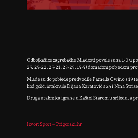
Odbojkašice zagrebačke Mladosti povele su sa 1-0 u p
25, 25-22, 25-21, 23-25, 15-5) domaćom pobjedom prot
Mlade su do pobjede predvodile Pamella Owino s 19 te R
kod gošći istaknule Dijana Karatović s 25 i Nina Strize
Druga utakmica igra se u Kaštel Starom u srijedu, a prva
Izvor: Sport – Prigorski.hr