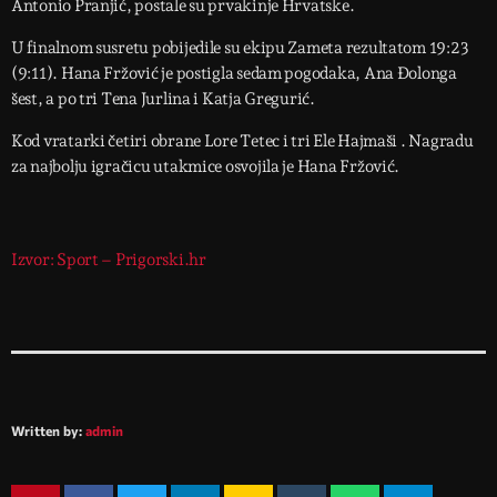
Antonio Pranjić, postale su prvakinje Hrvatske.
U finalnom susretu pobijedile su ekipu Zameta rezultatom 19:23
(9:11). Hana Fržović je postigla sedam pogodaka, Ana Đolonga
šest, a po tri Tena Jurlina i Katja Gregurić.
Kod vratarki četiri obrane Lore Tetec i tri Ele Hajmaši . Nagradu
za najbolju igračicu utakmice osvojila je Hana Fržović.
Izvor: Sport – Prigorski.hr
Written by:
admin