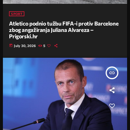
SPORT
Atletico podnio tužbu FIFA-i protiv Barcelone
zbog angažiranja Juliana Alvareza –
Prigorski.hr
today
July 30, 2026
5
insert_link