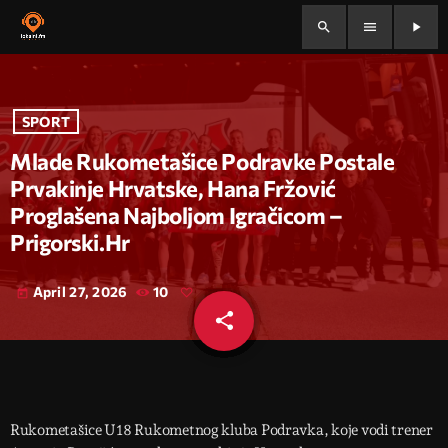
search
menu
play_arrow
SPORT
Mlade Rukometašice Podravke Postale
Prvakinje Hrvatske, Hana Fržović
Proglašena Najboljom Igračicom –
Prigorski.hr
April 27, 2026
10
today
share
email
Rukometašice U18 Rukometnog kluba Podravka, koje vodi trener