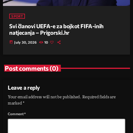
SPORT
Svi članovi UEFA-e za bojkot FIFA-inih
natjecanja – Prigorski.hr
today
July 30, 2026
10
Post comments (0)
Leave a reply
Your email address will not be published. Required fields are
marked *
Comment*