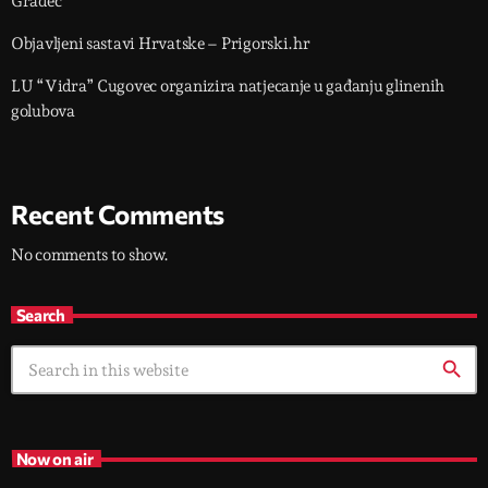
Gradec
Objavljeni sastavi Hrvatske – Prigorski.hr
LU “Vidra” Cugovec organizira natjecanje u gađanju glinenih
golubova
Recent Comments
No comments to show.
Search
search
Now on air