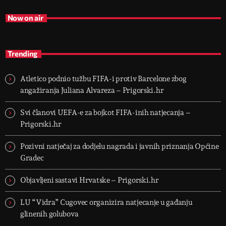
Now on air
Trending
Atletico podnio tužbu FIFA-i protiv Barcelone zbog
angažiranja Juliana Alvareza – Prigorski.hr
Svi članovi UEFA-e za bojkot FIFA-inih natjecanja –
Prigorski.hr
Pozivni natječaj za dodjelu nagrada i javnih priznanja Općine
Gradec
Objavljeni sastavi Hrvatske – Prigorski.hr
LU “Vidra” Cugovec organizira natjecanje u gađanju
glinenih golubova