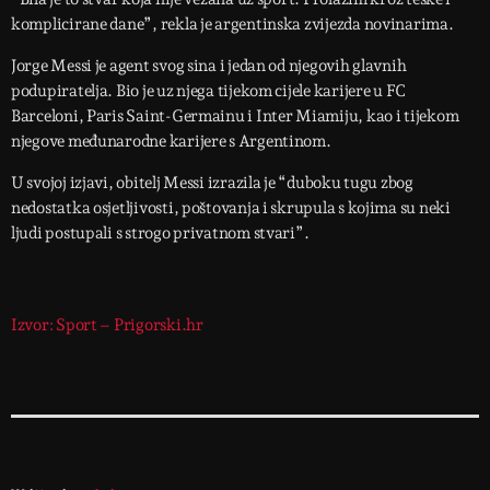
komplicirane dane”, rekla je argentinska zvijezda novinarima.
Jorge Messi je agent svog sina i jedan od njegovih glavnih
podupiratelja. Bio je uz njega tijekom cijele karijere u FC
Barceloni, Paris Saint-Germainu i Inter Miamiju, kao i tijekom
njegove međunarodne karijere s Argentinom.
U svojoj izjavi, obitelj Messi izrazila je “duboku tugu zbog
nedostatka osjetljivosti, poštovanja i skrupula s kojima su neki
ljudi postupali s strogo privatnom stvari”.
Izvor: Sport – Prigorski.hr