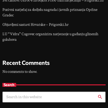
Svi članovi UEFA-e za bojkot FIFA-inih natjecanja – Prigorski.hr
Pozivni natječaj za dodjelu nagrada i javnih priznanja Općine
Gradec
Objavljeni sastavi Hrvatske – Prigorski.hr
LU “Vidra” Cugovec organizira natjecanje u gađanju glinenih
golubova
Recent Comments
No comments to show.
Search
search