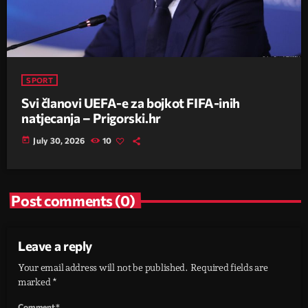
SPORT
Svi članovi UEFA-e za bojkot FIFA-inih
natjecanja – Prigorski.hr
today
July 30, 2026
10
Post comments (0)
Leave a reply
Your email address will not be published. Required fields are
marked *
Comment*