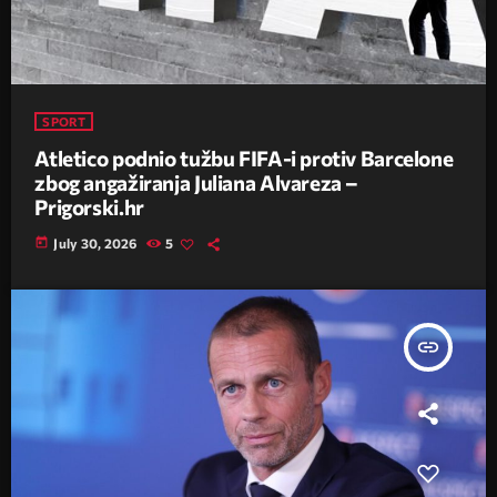
SPORT
Atletico podnio tužbu FIFA-i protiv Barcelone
zbog angažiranja Juliana Alvareza –
Prigorski.hr
today
July 30, 2026
5
insert_link