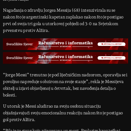
Nagađanja o zdravlju Jorgea Messija (68) intenzivirala su se
nakon što je argentinski kapetan zaplakao nakon što je postigao
prvi od svoja tri gola u utorkovoj pobjedi od 3-0 na Svjetskom
prvenstvu protiv Alžira.
“Jorge Messi” trenutno je pod liječničkim nadzorom, oporavlja se i
povoljno napreduje s obzirom na svoje stanje”, rekla je Messijeva
obitelj u izjavi objavljenoj u četvrtak, bez navođenja detalja o
bolesti.
U utorak je Messi aludirao na svoju osobnu situaciju
objašnjavajući svoju emocionalnu reakciju nakon što je postigao
gol protiv Alžira.
“Bila je to stvar koja nije vezana uz sport. Prolazim kroz teške i