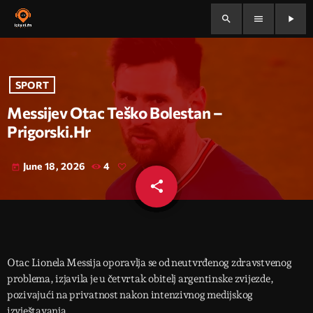
search
menu
play_arrow
SPORT
Messijev Otac Teško Bolestan –
Prigorski.hr
June 18, 2026
4
today
share
email
Otac Lionela Messija oporavlja se od neutvrđenog zdravstvenog
problema, izjavila je u četvrtak obitelj argentinske zvijezde,
pozivajući na privatnost nakon intenzivnog medijskog
izvještavanja.