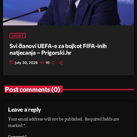
SPORT
Svi članovi UEFA-e za bojkot FIFA-inih
natjecanja – Prigorski.hr
today
July 30, 2026
10
Post comments (0)
Leave a reply
Your email address will not be published. Required fields are
marked *
Comment*