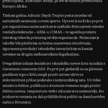
preko Japana, Australije i Rusije, pa sve do brojnih predstavnika
Europe i Afrike.
Tijekom godina Adriatic Depth Trophy postao je jedno od
najvažnijih natjecanja u ovom sportu. Upravo je na Krku po prvi
put organizirano natjecanje koje je ujedinilo dvije najveće svjetske
ronilačke federacije – AIDA-u i CMAS – te ugostilo provjeru
svjetskog rekorda priznatog od obje organizacije. Natjecanje je
također bilo platforma za brojna znanstvena istraživanja,
sigurnosne protokole i tehnološke inovacije koje su kasnije
usvojene na drugim međunarodnim događanjima.
Ovogodišnje izdanje donijelo je i tehnološku novost kroz suradnju s
Garminom i sustavom i360. Po prvi put gledatelji su na glavnom
gradskom trgu u Krku mogli pratiti zarone uživo uz
sinkronizirani prikaz podataka s natjecateljskog sata. Uz video
snimke iz dubine, publika je u stvarnom vremenu mogla pratiti
dubinu zarona, temperaturu vode i otkucaje srca natjecatelja, što
je iskustvo ronjenja na dah približilo široj publici na dosad neviđen
način u Hrvatskoj.