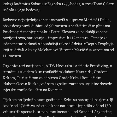
kolegi Budimiru Šobatu iz Zagreba (273 boda), a trećeTomi Čelaru
iz Splita (238 bodova).
Bodovno najvrjednije zarone ostvarili su upravo Maričić i Delija,
oboje dosegnuvši dubinu od 90 metara u različitim disciplinama.
Posebno priznanje pripalo je Petru Klovaru za najdublji zaron u
povijesti ovog natjecanja – impresivnih 112 metara. Time je za
jedan metar nadmašio dosadašnji rekord Adriatic Depth Trophyja
koji su držali Alexey Molchanov i Vitomir Maričić sa zaronima od
111 metara.
Organizatori natjecanja, AIDA Hrvatska i Adriatic Freediving, u
suradnji s Akademskim ronilačkim klubom Kantrida, Gradom
Krkom, Turističkom zajednicom Grada Krka i Ronilačkim
klubom Ocean Rijeka, već osmu godinu zaredom uspješno dovode
svjetsku ronilačku elitu na Kvarner.
Tijekom posljednjih osam godina na Krku su nastupali natjecatelji
iz više od 47 država svijeta, a kroz natjecanje je prošlo više od 130
vrhunskih sportaša sa svih kontinenata – od Kanade i Argentine,