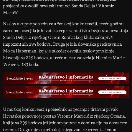
pobjednika osvojili hrvatski ronioci Sanda Delija i Vitomir
Maričić.
Naslov ukupne pobjednice u ženskoj konkurenciji, treću godinu
zaredom, osvojila je hrvatska reprezentativka i svjetska prvakinja
Sanda Delija iz riječkog Ocean Ronilačkog kluba sakupivši
impozantnih 295 bodova. Druga je bila slovenska predstavnica
Mojca Haberman, koja je također osvojila naslov prvakinje
Slovenije sa 229 bodova, a treće mjesto zauzela je Njemica Marie
Weber sa 183 boda.
U muškoj konkurenciji pobjednik natjecanja i državni prvak
Hrvatske ponovno je postao Vitomir Maričić iz riječkog Oceana,
koji je sa 299 bodova još jednom potvrdio dominaciju na domaćem
terenu. Drugo mjesto pripalo je njegovom reprezentativnom