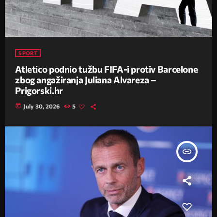
SPORT
Atletico podnio tužbu FIFA-i protiv Barcelone
zbog angažiranja Juliana Alvareza –
Prigorski.hr
today
July 30, 2026
5
insert_link