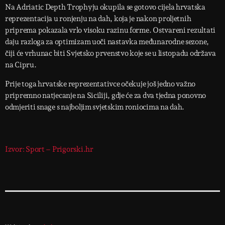
Na Adriatic Depth Trophyju okupila se gotovo cijela hrvatska
reprezentacija u ronjenju na dah, koja je nakon proljetnih
priprema pokazala vrlo visoku razinu forme. Ostvareni rezultati
daju razloga za optimizam uoči nastavka međunarodne sezone,
čiji će vrhunac biti Svjetsko prvenstvo koje se u listopadu održava
na Cipru.
Prije toga hrvatske reprezentativce očekuje još jedno važno
pripremno natjecanje na Siciliji, gdje će za dva tjedna ponovno
odmjeriti snage s najboljim svjetskim roniocima na dah.
Izvor: Sport – Prigorski.hr