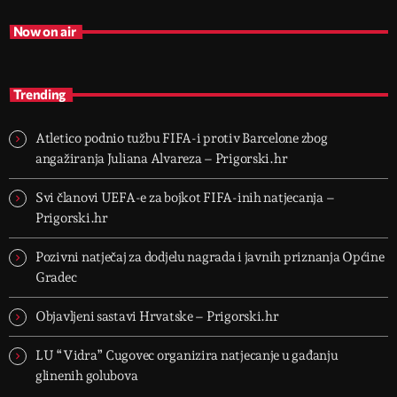
Now on air
Trending
Atletico podnio tužbu FIFA-i protiv Barcelone zbog
angažiranja Juliana Alvareza – Prigorski.hr
Svi članovi UEFA-e za bojkot FIFA-inih natjecanja –
Prigorski.hr
Pozivni natječaj za dodjelu nagrada i javnih priznanja Općine
Gradec
Objavljeni sastavi Hrvatske – Prigorski.hr
LU “Vidra” Cugovec organizira natjecanje u gađanju
glinenih golubova