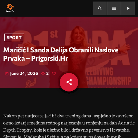
search
menu
play_arrow
SPORT
Maričić I Sanda Delija Obranili Naslove
Prvaka – Prigorski.hr
June 24, 2026
2
today
share
email
Nakon pet natjecateljskih i dva trening dana, uspješno je završeno
osmo izdanje međunarodnog natjecanja u ronjenju na dah Adriatic
Depth Trophy, koje je ujedno bilo i državno prvenstvo Hrvatske,
Slovenije, Mađarske i Srbije, a na kojem su naslove ukupnih