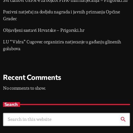
Svi članovi UEFA-e za bojkot FIFA-inih natjecanja – Prigorski.hr
Pozivni natječaj za dodjelu nagrada i javnih priznanja Općine
Gradec
Objavljeni sastavi Hrvatske – Prigorski.hr
LU “Vidra” Cugovec organizira natjecanje u gađanju glinenih
golubova
Recent Comments
No comments to show.
Search
search