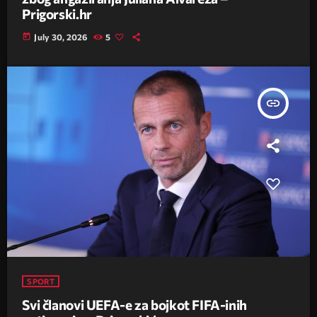
Prigorski.hr
today
July 30, 2026
5
insert_link
SPORT
Svi članovi UEFA-e za bojkot FIFA-inih