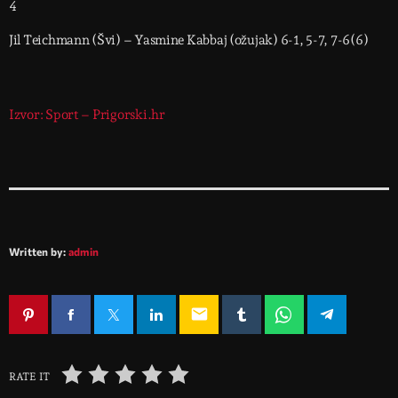
4
Jil Teichmann (Švi) – Yasmine Kabbaj (ožujak) 6-1, 5-7, 7-6(6)
Izvor: Sport – Prigorski.hr
Written by:
admin
email
RATE IT