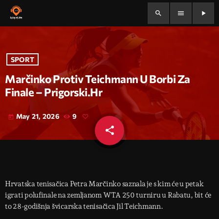
search
menu
play_arrow
SPORT
Marčinko Protiv Teichmann U Borbi Za
Finale – Prigorski.hr
May 21, 2026
9
today
share
email
Hrvatska tenisačica Petra Marčinko saznala je s kim će u petak
igrati polufinale na zemljanom WTA 250 turniru u Rabatu, bit će
to 28-godišnja švicarska tenisačica Jil Teichmann.