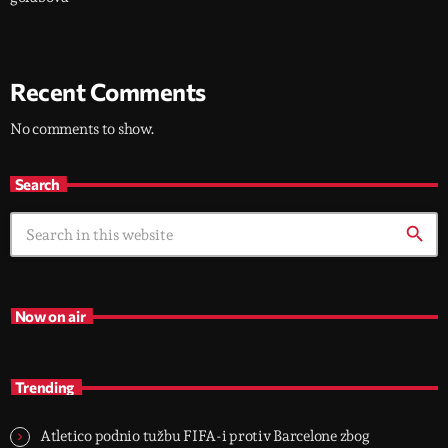
Recent Comments
No comments to show.
Search
search
Now on air
Trending
Atletico podnio tužbu FIFA-i protiv Barcelone zbog