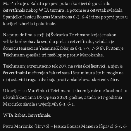
Marčinko je u Rabatu po prvi puta u karijeri dogurala do
četvrtfinala nekog WTA turnira, a potom je u četvrtak svladala
Španjolku Jessicu Bouzas Maneiro sa 6-3, 6-4 i time po prvi puta u
karijeri izborila i polufinale.
Na putu do finala stoji joj Švicarka Teichmann koja je nakon
velike borbe obavila svoj dio posla u četvrtfinalu, svladala je
domaću tenisačicu Yasmine Kabbaj sa 6-1, 5-7, 7-6(6). Pritom je
Teichmann spasila i tri meč-lopte protiv Marokanke.
Teichmann je trenutačno tek 207. na svjetskoj ljestvici, a njen je
četvrtfinalni meč trajao čak tri sata i šest minuta što bi moglo na
njoj ostaviti traga u dvoboju protiv mlade hrvatske tenisačice.
U karijeri su Marčinko i Teichmann jednom igrale međusobno i to
u kvalifikacijama US Opena 2023. godine, a tada je 17-godišnja
Marčinko slavila s uvjerljivih 6-3, 6-1.
WTA Rabat, četvrtfinale:
Petra Marčinko (Hrv/6) – Jessica Bouzas Maneiro (Špa/2) 6-3, 6-