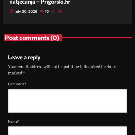
natjecanja – Prigorski.hr
today
July 30, 2026
10
Post comments (0)
Leave a reply
Your email address will not be published. Required fields are
marked *
Comment*
Name*