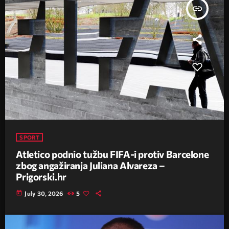
insert_link
SPORT
Atletico podnio tužbu FIFA-i protiv Barcelone
zbog angažiranja Juliana Alvareza –
Prigorski.hr
today
July 30, 2026
5