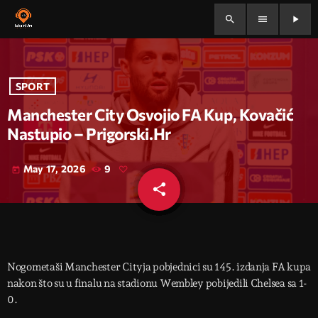
search
menu
play_arrow
SPORT
Manchester City Osvojio FA Kup, Kovačić
Nastupio – Prigorski.hr
May 17, 2026
9
today
share
email
Nogometaši Manchester Cityja pobjednici su 145. izdanja FA kupa
nakon što su u finalu na stadionu Wembley pobijedili Chelsea sa 1-
0.