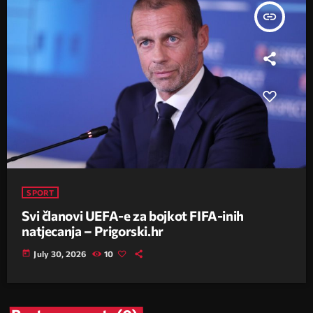
insert_link
SPORT
Svi članovi UEFA-e za bojkot FIFA-inih
natjecanja – Prigorski.hr
today
July 30, 2026
10