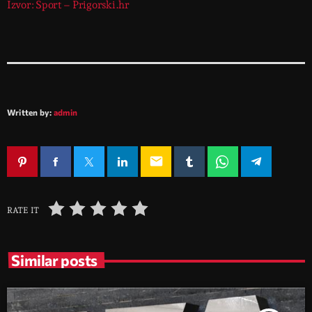
Izvor: Sport – Prigorski.hr
Written by:
admin
email
RATE IT
Similar posts