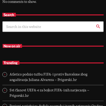
No comments to show.
Search
search
Now on air
Trending
Atletico podnio tužbu FIFA-i protiv Barcelone zbog
angažiranja Juliana Alvareza – Prigorski.hr
Svi članovi UEFA-e za bojkot FIFA-inih natjecanja –
Prigorski.hr