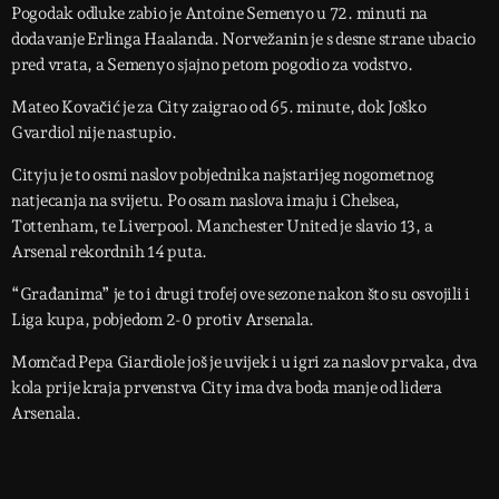
Pogodak odluke zabio je Antoine Semenyo u 72. minuti na
dodavanje Erlinga Haalanda. Norvežanin je s desne strane ubacio
pred vrata, a Semenyo sjajno petom pogodio za vodstvo.
Mateo Kovačić je za City zaigrao od 65. minute, dok Joško
Gvardiol nije nastupio.
Cityju je to osmi naslov pobjednika najstarijeg nogometnog
natjecanja na svijetu. Po osam naslova imaju i Chelsea,
Tottenham, te Liverpool. Manchester United je slavio 13, a
Arsenal rekordnih 14 puta.
“Građanima” je to i drugi trofej ove sezone nakon što su osvojili i
Liga kupa, pobjedom 2-0 protiv Arsenala.
Momčad Pepa Giardiole još je uvijek i u igri za naslov prvaka, dva
kola prije kraja prvenstva City ima dva boda manje od lidera
Arsenala.