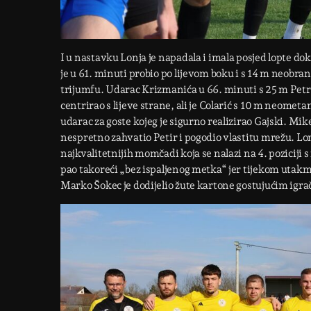
I u nastavku Lonja je napadala i imala posjed lopte do
je u 61. minuti probio po lijevom boku i s 14 m neobra
trijumfu. Udarac Krizmanića u 66. minuti s 25 m Petr
centrirao s lijeve strane, ali je Colarić s 10 m neome
udarac za goste kojeg je sigurno realizirao Gajski. Mik
nespretno zahvatio Petir i pogodio vlastitu mrežu. Lon
najkvalitetnijih momčadi koja se nalazi na 4. poziciji s
pao takoreći „bez ispaljenog metka“ jer tijekom utakm
Marko Šokec je dodijelio žute kartone gostujućim igrač