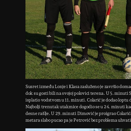
Susret između Lonje i Klasa zasluženo je završio dom
dok su gosti bili na svojoj polovici terena. U 5. minut
isplatio vodstvom u 11. minuti. Colarić je dodao loptu 
Najbolji trenutak utakmice dogodio se u 24. minuti kad
desne rašlje. U 29. minuti Dimović je proigrao Colarića
metara slabo pucao pa je Petrović bez problema uhvati