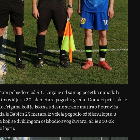
aćom pobjedom od 4:1. Lonja je od samog početka napadala
i Simović je sa 20-ak metara pogodio gredu. Domaći pritisak se
do Frigana koji je iskosa s desne strane matirao Petrovića.
a je Babić s 25 metara iz voleja pogodio odbijenu loptu u
 koji se driblingom oslobodio svog čuvara, ali je s 10-ak
o loptu.