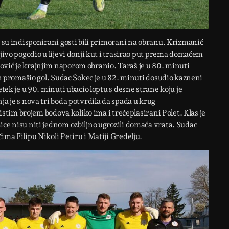
k su indisponirani gosti bili primorani na obranu. Krizmanić
njivo pogodio u lijevi donji kut i trasirao put prema domaćem
ović je krajnjim naporom obranio. Taraš je u 80. minuti
tan promašio gol. Sudac Šokec je u 82. minuti dosudio kazneni
etek je u 90. minuti ubacio loptu s desne strane koju je
ja je s nova tri boda potvrdila da spada u krug
 istim brojem bodova koliko ima i trećeplasirani Polet. Klas je
ice nisu niti jednom ozbiljno ugrozili domaća vrata. Sudac
ima Filipu Nikoli Petiru i Matiji Gredelju.