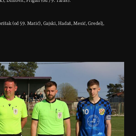
ek), Dimović, Frigan (od 79. Taraš).
rišak (od 59. Matić), Gajski, Hadaš, Mesić, Gredelj,