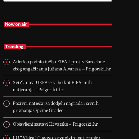
Now on air
Trending
Atletico podnio tužbu FIFA-i protiv Barcelone
zbog angažiranja Juliana Alvareza – Prigorski.hr
Svi članovi UEFA-e za bojkot FIFA-inih
natjecanja – Prigorski.hr
Pozivni natječaj za dodjelu nagrada i javnih
priznanja Općine Gradec
Objavljeni sastavi Hrvatske – Prigorski.hr
LU “Vidra” Cugovec organizira natjecanje u