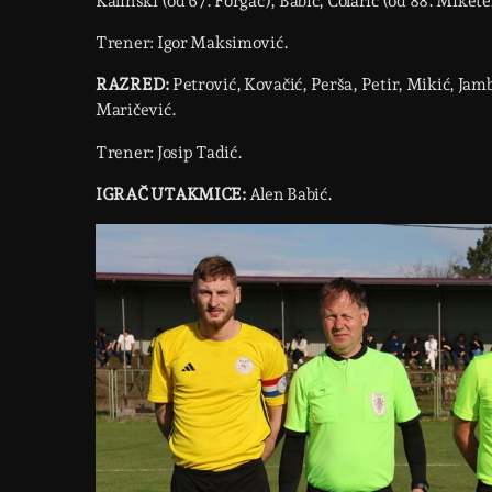
Kalinski (od 67. Forgač), Babić, Colarić (od 88. Miket
Trener: Igor Maksimović.
RAZRED:
Petrović, Kovačić, Perša, Petir, Mikić, Jamb
Maričević.
Trener: Josip Tadić.
IGRAČ UTAKMICE:
Alen Babić.