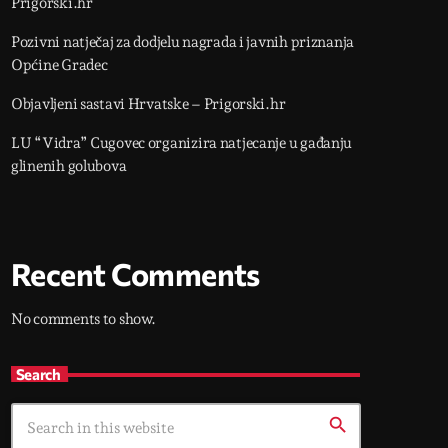
Prigorski.hr
Pozivni natječaj za dodjelu nagrada i javnih priznanja
Općine Gradec
Objavljeni sastavi Hrvatske – Prigorski.hr
LU “Vidra” Cugovec organizira natjecanje u gađanju
glinenih golubova
Recent Comments
No comments to show.
Search
search