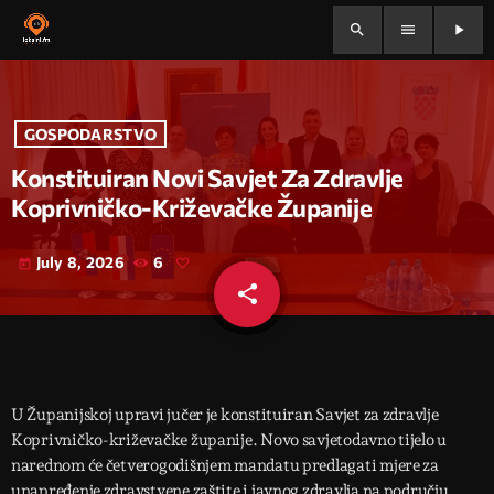
search
menu
play_arrow
GOSPODARSTVO
Konstituiran Novi Savjet Za Zdravlje
Koprivničko-Križevačke Županije
July 8, 2026
6
today
share
email
U Županijskoj upravi jučer je konstituiran Savjet za zdravlje
Koprivničko-križevačke županije. Novo savjetodavno tijelo u
narednom će četverogodišnjem mandatu predlagati mjere za
unapređenje zdravstvene zaštite i javnog zdravlja na području