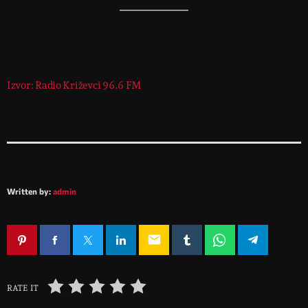
Izvor: Radio Križevci 96.6 FM
Written by:
admin
email
RATE IT