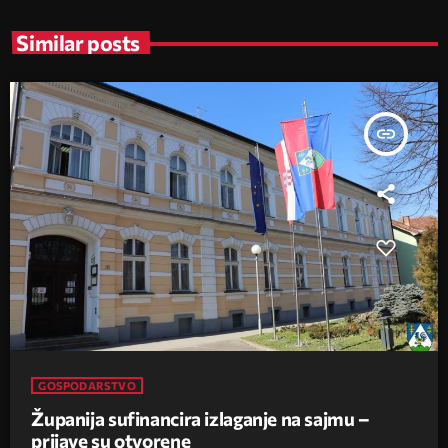
Similar posts
insert_link
GOSPODARSTVO
Županija sufinancira izlaganje na sajmu –
prijave su otvorene