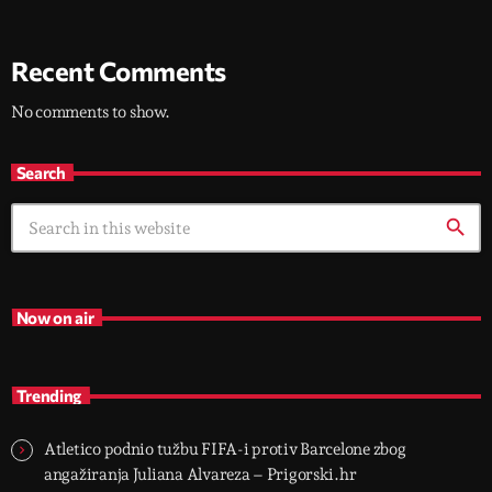
Recent Comments
No comments to show.
Search
search
Now on air
Trending
Atletico podnio tužbu FIFA-i protiv Barcelone zbog
angažiranja Juliana Alvareza – Prigorski.hr