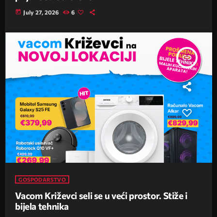
today
July 27, 2026
6
insert_link
GOSPODARSTVO
Vacom Križevci seli se u veći prostor. Stiže i
bijela tehnika