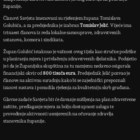
županije.
Članovi Savjeta imenovani su rješenjem župana Tomislava
Golubića, a za predsjednika je izabran
Tomislav Jelić
. Vijeće ima
trinaest članova iz reda lokalne samouprave, zdravstvenih
ustanova, komora i sindikata.
Župan Golubić istaknuo je važnost ovog tijela kao stručne podrške
u planiranju mjera i privlačenju zdravstvenih djelatnika. Podsjetio
je i da je Županijska skupština za tu namjenu nedavno osigurala
financijski okvir od
800 tisuća eura
. Predsjednik Jelić pozvao je
članove na aktivnu suradnju kako bi se zajednički prepoznali
izazovi sustava i ponudila rješenja za kvalitetniju skrb građana.
Glavne zadaće Savjeta bit će davanje mišljenja na plan zdravstvene
zaštite, predlaganje mjera za bolju dostupnost usluga te
provođenje aktivnosti usmjerenih na očuvanje zdravlja
stanovnika županije.