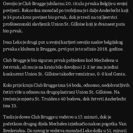
Osvojio je Club Brugge jubilarnu 20. titulu prvaka Belgije u svojoj
povijesti. Rekordna momčad po trofejima je i dalje Anderlecht koji
je 34 puta kroz povijest bio prvak, dok je treći na toj ljestvici
prošlosezonski slavljenik Union St. Gilloise koji je dvanaest puta
bio prvak.
Ivan Leko je drugi put u svojoj karijeri osvojio naslov belgijskog
prvaka s klubom iz Bruggea, prvi put je to učinio 2018. godine.
Club Brugge je bio siguran prvak pobjedom kod Mechelena u
četvrtak, ali mu je na kraju bilo dovoljno i 2-2 jer mu je jedini
konkurent Union St. Gilloise također remizirao, 0-0 kod Genta.
Kolo prije kraja Club Brugge ima 54 boda, odnosno, nedohvatljivih
četiri više u odnosu na drugoplasirani Union St. Gilloisse. Na
trećem je mjestu St. Truiden s 40 bodova, dok četvrti Anderlecht
ima 33.
Tzolis je doveo Club Brugge u vodstvo u 17. minuti, dok je
početkom drugog dijela Mechelen izjednačio nakon pogotka Van
Brederodea. Do novog je vodstva momčad Leke došla u 51. minuti