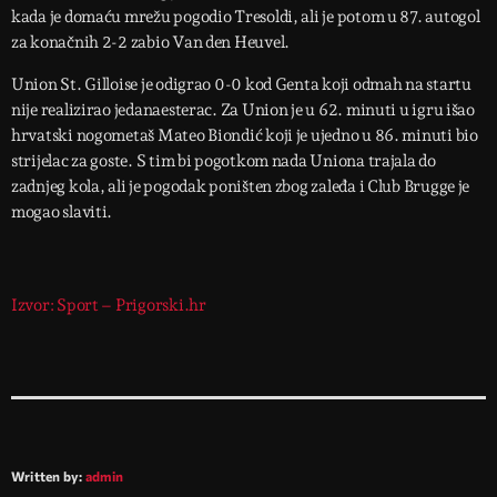
kada je domaću mrežu pogodio Tresoldi, ali je potom u 87. autogol
za konačnih 2-2 zabio Van den Heuvel.
Union St. Gilloise je odigrao 0-0 kod Genta koji odmah na startu
nije realizirao jedanaesterac. Za Union je u 62. minuti u igru išao
hrvatski nogometaš Mateo Biondić koji je ujedno u 86. minuti bio
strijelac za goste. S tim bi pogotkom nada Uniona trajala do
zadnjeg kola, ali je pogodak poništen zbog zaleđa i Club Brugge je
mogao slaviti.
Izvor: Sport – Prigorski.hr
Written by:
admin