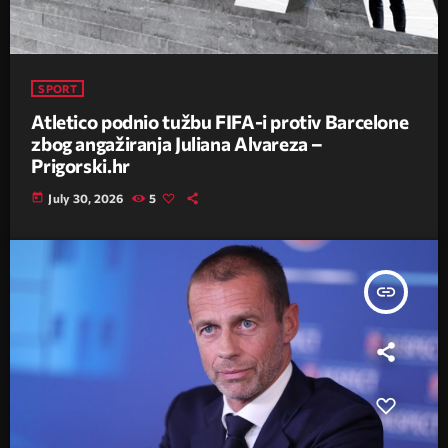
SPORT
Atletico podnio tužbu FIFA-i protiv Barcelone
zbog angažiranja Juliana Alvareza –
Prigorski.hr
today
July 30, 2026
5
insert_link