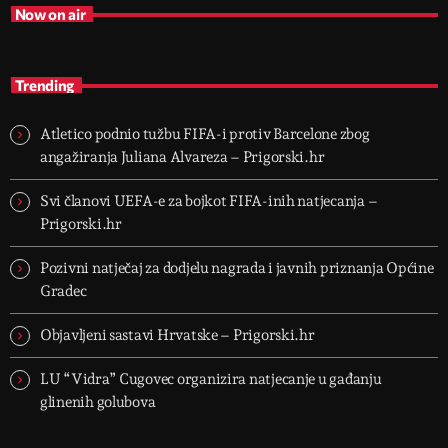
Now on air
Trending
Atletico podnio tužbu FIFA-i protiv Barcelone zbog
angažiranja Juliana Alvareza – Prigorski.hr
Svi članovi UEFA-e za bojkot FIFA-inih natjecanja –
Prigorski.hr
Pozivni natječaj za dodjelu nagrada i javnih priznanja Općine
Gradec
Objavljeni sastavi Hrvatske – Prigorski.hr
LU “Vidra” Cugovec organizira natjecanje u gađanju
glinenih golubova