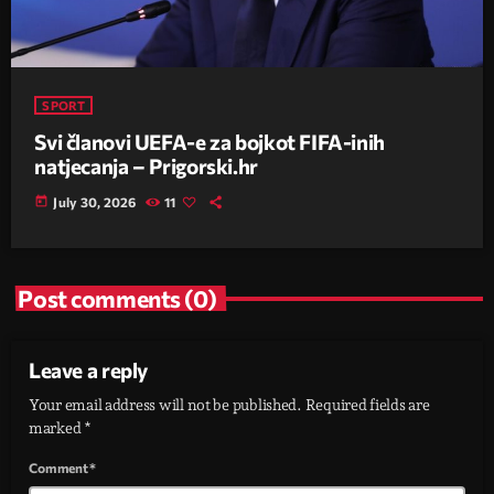
SPORT
Svi članovi UEFA-e za bojkot FIFA-inih
natjecanja – Prigorski.hr
today
July 30, 2026
11
Post comments (0)
Leave a reply
Your email address will not be published. Required fields are
marked *
Comment*