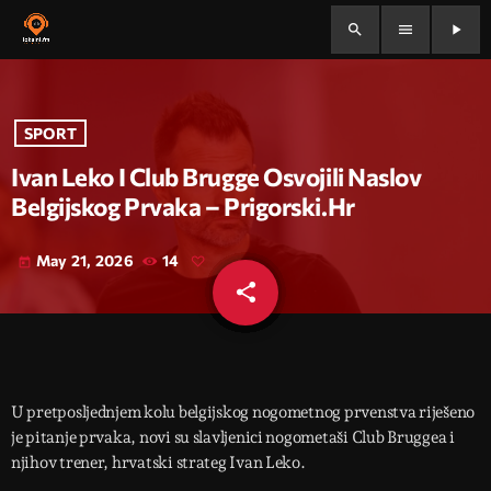
search
menu
play_arrow
SPORT
Ivan Leko I Club Brugge Osvojili Naslov
Belgijskog Prvaka – Prigorski.hr
May 21, 2026
14
today
share
email
U pretposljednjem kolu belgijskog nogometnog prvenstva riješeno
je pitanje prvaka, novi su slavljenici nogometaši Club Bruggea i
njihov trener, hrvatski strateg Ivan Leko.