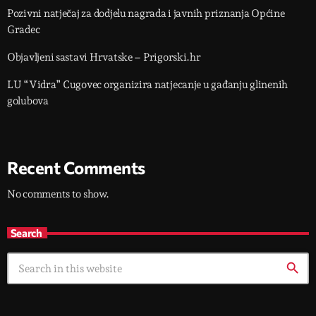
Pozivni natječaj za dodjelu nagrada i javnih priznanja Općine
Gradec
Objavljeni sastavi Hrvatske – Prigorski.hr
LU “Vidra” Cugovec organizira natjecanje u gađanju glinenih
golubova
Recent Comments
No comments to show.
Search
search