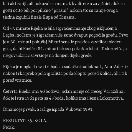
bili aktivniji, ali pokazali su manjak kvalitete u završnici, dok su
gosti očito bili porpilično “prazni” nakon što su ranije ovoga
tjedna izgubili finale Kupa od Dinama.
Od 57. minute Rijeka je bila s igračem manje zbog isključenja
Legba, no Istra je s igračem više samo dvaput pogodila gredu. Prvo
je u 60. minuti pokušaj Miettinena iz prekida završio u okviru
gola, da bi Rozić u 84. minuti iskosa pokušao lobati Todorovića, a
njegov udarac završio je na donjem dijelu grede.
Rijeka je mogla do sva tri boda u sudačkoj nadoknadi, Adu-Adjei je
nakon trka preko pola igrališta poslao loptu pored Kolića, ali i tik
pored vratnice.
Četvrta Rijeka ima 50 bodova, jedan manje od trećeg Varaždina,
dok je Istra 1961 peta sa 43 boda, koliko ima i šesta Lokomotiva.
Dinamo je prvak, a iz lige ispada Vukovar 1991.
REZULTATI 35. KOLA,
Petak: