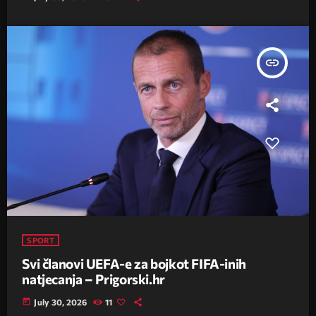
insert_link
SPORT
Svi članovi UEFA-e za bojkot FIFA-inih
natjecanja – Prigorski.hr
today
July 30, 2026
11