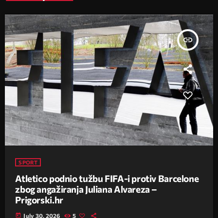
insert_link
SPORT
Atletico podnio tužbu FIFA-i protiv Barcelone
zbog angažiranja Juliana Alvareza –
Prigorski.hr
today
July 30, 2026
5