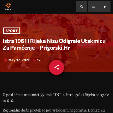
search
menu
play_arrow
SPORT
Istra 1961 I Rijeka Nisu Odigrale Utakmicu
Za Pamćenje – Prigorski.hr
May 17, 2026
12
today
share
email
U posljednjoj utakmici 35. kola HNL-a Istra 1961 i Rijeka odigrale
su 0-0.
Regionalni derbi protekao je u vrlo lošem nogometu. Domaći su