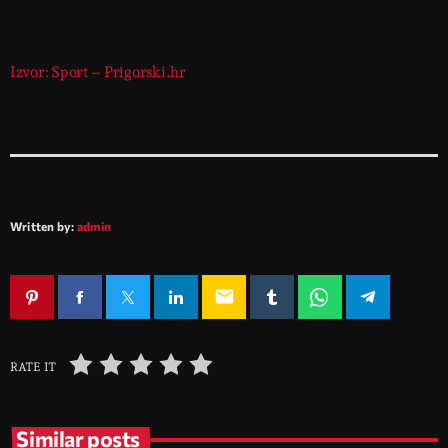
Izvor: Sport – Prigorski.hr
Written by:
admin
email
RATE IT
Similar posts