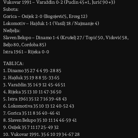
Vukovar 1991 – Varaždin 0-2 (Puclin 45+1, Jurić 90+3)
Subota:
Gorica – Osijek 2-0 (Bogojević5, Erceg 12)
Lokomotiv – Hajduk 1-1 (Vasilj 18 / Najmanje 4)
Nedjelja:
Slaven Belupo – Dinamo 1-4 (Krušelj 27 / Topić 50, Vidović 58,
Beljo 80, Cordoba 85)
Istra 1961 – Rijeka 0-0
TABLICA:
1. Dinamo 35 27 4 4 93-28 85
2. Hajduk 35 19 8 8 55-33 65
3. Varaždin 35 14 9 12 45-46 51
4. Rijeka 35 13 10 11 47-36 50
5. Istra 1961 35 12 7 16 39-48 43
6. Lokomotiva 35 10 13 12 40-52 43
7. Gorica 35 11 8 16 40-46 41
8. Slaven Belupo 35 10 11 14 46-59 41
9. Osijek 35 7 11 17 25-49 32
10. Vukovar 1991. 35 6 10 19 34-67 28