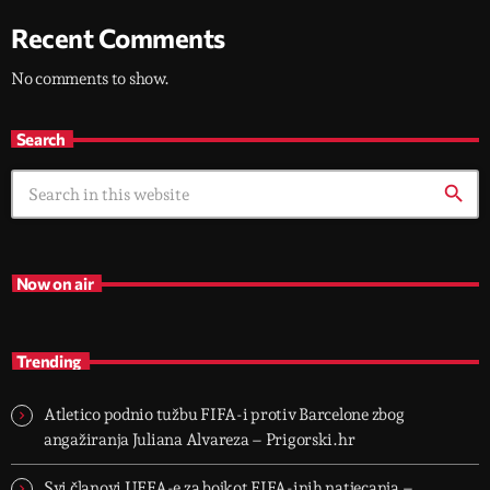
Recent Comments
No comments to show.
Search
search
Now on air
Trending
Atletico podnio tužbu FIFA-i protiv Barcelone zbog
angažiranja Juliana Alvareza – Prigorski.hr
Svi članovi UEFA-e za bojkot FIFA-inih natjecanja –