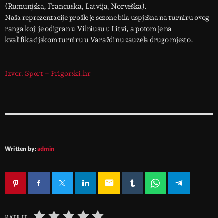
(Rumunjska, Francuska, Latvija, Norveška).
Naša reprezentacije prošle je sezone bila uspješna na turniru ovog
ranga koji je odigran u Vilniusu u Litvi, a potom je na
kvalifikacijskom turniru u Varaždinu zauzela drugo mjesto.
Izvor: Sport – Prigorski.hr
Written by:
admin
email
RATE IT