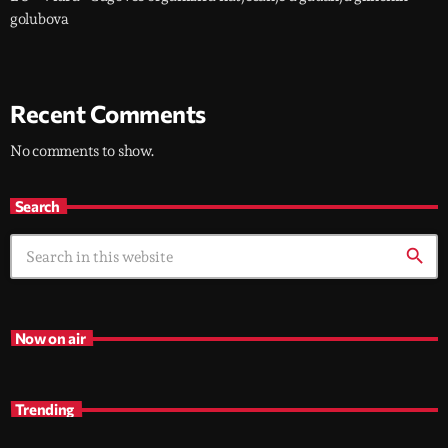
golubova
Recent Comments
No comments to show.
Search
search
Now on air
Trending