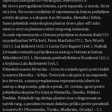
započinju nastupom u Prvoj skupini, objavio je HTS.
Bit će to u portugalskom Oeirasu, a prvi suparnik, u utorak, bit će
im Litva. Na turniru sudjeluje 16 reprezentacija koje su podijeljene
u četiri skupine, a u skupini A su Hrvatska, Slovačka i Srbija.
Samo pobjednik svake skupine plasirat će se u play-off i tako
ostati u utrci za plasman u elitni rang ovog natjecanja.
Za našu reprezentaciju u Oeirasu prijavljene su Antonia Ružić (57.
na pojedinačnoj WTA listi), Petra Marčinko (77.), Tara Wurth
(267.), Lea Bošković (432.) i Lucija Ćirić Bagarić (446.). Najbolji
Litvanska tenisačica prijavljena za nastup u Oeirasu je Justina
Mikulskytė (255.), Slovakinju predvodi Rebecca Šramková (121.),
a Srpkinju Lolu Radivojević (145.).
Pobjednik susreta Hrvatska – Litva će u srijedu igrati protiv boljih
iz susreta Slovačka – Srbija. Treće kolo u skupini A na rasporedu
je u četvrtak, a samo prvoplasirana reprezentacija izborit će
nastup u doigravanju, gdje će u petak, 10. travnja, igrati protiv
pobjednika skupine D u kojoj su Njemačka, Danska, Poljska i
Švedska. Pobjednik tog okršaja plasirat će se u doigravanje za
najviši rang, a poraženi će imati dodatnu priliku protiv poraženih
iz susreta B 1 (Nizozemska, Turska, Mađarska, Gruzija) – C 1