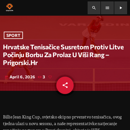
search
menu
play_arrow
SPORT
Hrvatske Tenisačice Susretom Protiv Litve
Počinju Borbu Za Prolaz U Viši Rang –
Prigorski.hr
April 6, 2026
3
today
share
email
Billie Jean King Cup, svjetsko ekipno prvenstvo tenisačica, ovog
tjedna ulazi u novu sezonu, a naše reprezentativke natjecanje