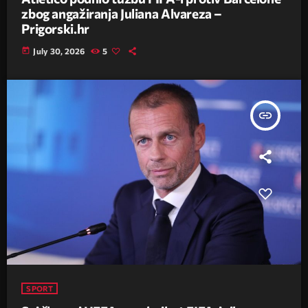
zbog angažiranja Juliana Alvareza –
Prigorski.hr
today
July 30, 2026
5
insert_link
SPORT