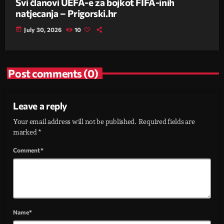
Svi članovi UEFA-e za bojkot FIFA-inih
natjecanja – Prigorski.hr
today
July 30, 2026
10
Post comments (0)
Leave a reply
Your email address will not be published. Required fields are
marked *
Comment*
Name*