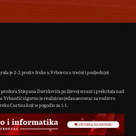
a je 2-2 protiv Irske u Vrbovcu u trećoj i posljednjoj
n prodora Stjepana Davidovića po lijevoj strani i prekršaja nad
Vrbančić sigurno je realizirao jedanaesterac za vodstvo
eko Curtisa koji je pogodio za 1-1.