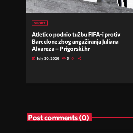
SPORT
Atletico podnio tužbu FIFA-i protiv
Barcelone zbog angažiranja Juliana
Alvareza – Prigorski.hr
July 30, 2026
5
today
Post comments (0)