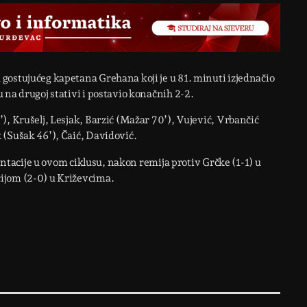
gostujućeg kapetana Grehana koji je u 81. minuti izjednačio
 na drugoj stativi i postavio konačnih 2-2.
), Krušelj, Lesjak, Barzić (Mažar 70’), Vujević, Vrbančić
 (Sušak 46’), Čaić, Davidović.
zentacije u ovom ciklusu, nakon remija protiv Grčke (1-1) u
ijom (2-0) u Križevcima.