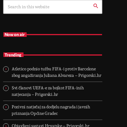
search
Now on air
Trending
Atletico podnio tužbu FIFA-i protiv Barcelone
zbog angažiranja Juliana Alvareza – Prigorski.hr
Svi članovi UEFA-e za bojkot FIFA-inih
natjecanja – Prigorski.hr
Pozivni natječaj za dodjelu nagrada i javnih
priznanja Općine Gradec
Objavljeni sastavi Hrvatske – Prigorski.hr