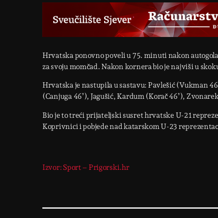
Hrvatska ponovno poveli u 75. minuti nakon autogola 
za svoju momčad. Nakon kornera bio je najviši u skoku
Hrvatska je nastupila u sastavu: Pavlešić (Vukman 46’
(Canjuga 46’), Jagušić, Kardum (Korač 46’), Zvonarek
Bio je to treći prijateljski susret hrvatske U-21 repre
Koprivnici i pobjede nad katarskom U-23 reprezentac
Izvor: Sport – Prigorski.hr