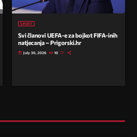
SPORT
Svi članovi UEFA-e za bojkot FIFA-inih
natjecanja – Prigorski.hr
July 30, 2026
10
today