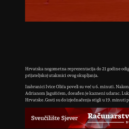
Hrvatska nogometna reprezentacija do 21 godine odigral
prijateljskoj utakmici ovog okupljanja.
Izabranici Ivice Olića poveli su već u 6. minuti. Nako
Adrianom Jagušićem, dosuđen je kazneni udarac. Luka 
Hrvatske.Gosti su do izjednačenja stigli u 19. minuti pr