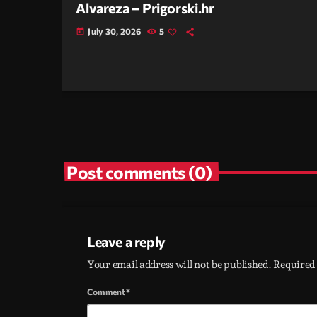
Alvareza – Prigorski.hr
July 30, 2026
5
today
Post comments (0)
Leave a reply
Your email address will not be published. Required 
Comment*