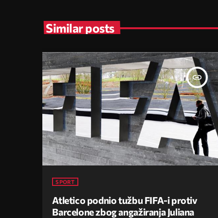
Similar posts
insert_link
SPORT
Atletico podnio tužbu FIFA-i protiv
Barcelone zbog angažiranja Juliana