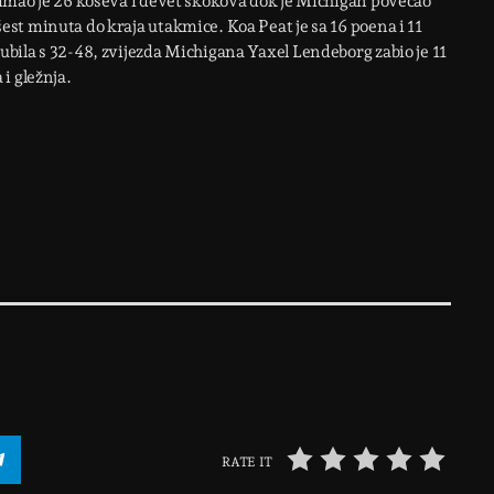
imao je 26 koševa i devet skokova dok je Michigan povećao
st minuta do kraja utakmice. Koa Peat je sa 16 poena i 11
bila s 32-48, zvijezda Michigana Yaxel Lendeborg zabio je 11
i gležnja.
RATE IT