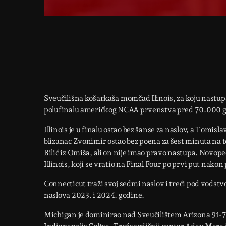
Sveučilišna košarkaša momčad Ilinois, za koju nastupa
polufinalu američkog NCAA prvenstva pred 70.000 ged
Illinois je u finalu ostao bez šanse za naslov, a Tomisl
blizanac Zvonimir ostao bez poena za šest minuta na te
Bilić iz Omiša, ali on nije imao pravo nastupa. Novo
Illinois, koji se vratio na Final Four po prvi put nako
Connecticut traži svoj sedmi naslov i treći pod vods
naslova 2023. i 2024. godine.
Michigan je dominirao nad Sveučilištem Arizona 91-7