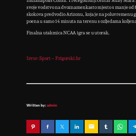
Indianapolis Coltsa. Trećegodišnji centar Aday Mara 
svoje vodstvo na dvoznamenkasto mjesto s manje od še
skokova predvodio Arizonu, koja je na poluvremenu gu
poena u samo 14 minuta na terenu s ozljedama koljena 
Finalna utakmica NCAA igra se u utorak.
Izvor: Sport – Prigorski.hr
Written by:
admin
email