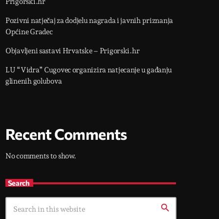
Prigorski.hr
Pozivni natječaj za dodjelu nagrada i javnih priznanja
Općine Gradec
Objavljeni sastavi Hrvatske – Prigorski.hr
LU “Vidra” Cugovec organizira natjecanje u gađanju
glinenih golubova
Recent Comments
No comments to show.
Search
search