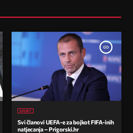
insert_link
SPORT
Svi članovi UEFA-e za bojkot FIFA-inih
natjecanja – Prigorski.hr