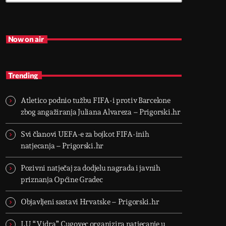
Now on air
Trending
Atletico podnio tužbu FIFA-i protiv Barcelone
zbog angažiranja Juliana Alvareza – Prigorski.hr
Svi članovi UEFA-e za bojkot FIFA-inih
natjecanja – Prigorski.hr
Pozivni natječaj za dodjelu nagrada i javnih
priznanja Općine Gradec
Objavljeni sastavi Hrvatske – Prigorski.hr
LU “Vidra” Cugovec organizira natjecanje u