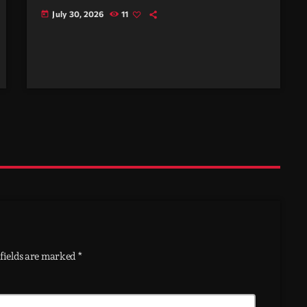
July 30, 2026
11
today
fields are marked *