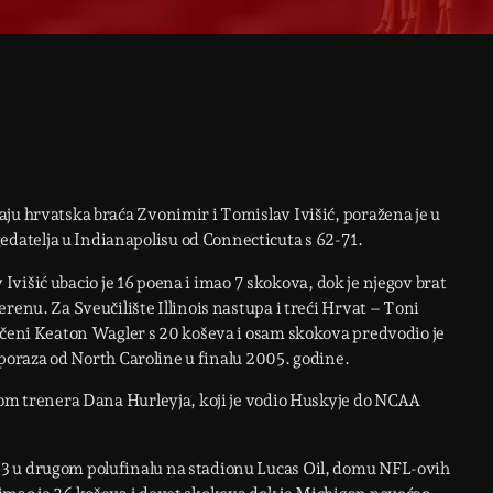
ju hrvatska braća Zvonimir i Tomislav Ivišić, poražena je u
atelja u Indianapolisu od Connecticuta s 62-71.
av Ivišić ubacio je 16 poena i imao 7 skokova, dok je njegov brat
renu. Za Sveučilište Illinois nastupa i treći Hrvat – Toni
pečeni Keaton Wagler s 20 koševa i osam skokova predvodio je
n poraza od North Caroline u finalu 2005. godine.
tvom trenera Dana Hurleyja, koji je vodio Huskyje do NCAA
3 u drugom polufinalu na stadionu Lucas Oil, domu NFL-ovih