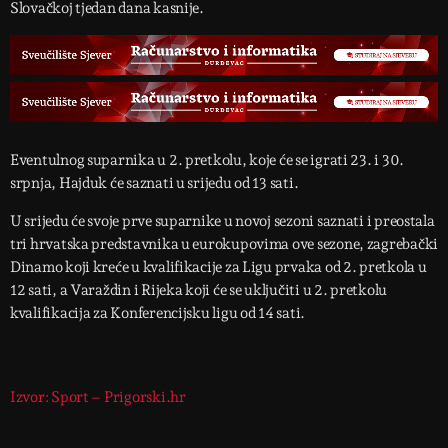
Slovačkoj tjedan dana kasnije.
Eventulnog suparnika u 2. pretkolu, koje će se igrati 23. i 30.
srpnja, Hajduk će saznati u srijedu od 13 sati.
U srijedu će svoje prve suparnike u novoj sezoni saznati i preostala
tri hrvatska predstavnika u eurokupovima ove sezone, zagrebački
Dinamo koji kreće u kvalifikacije za Ligu prvaka od 2. pretkola u
12 sati, a Varaždin i Rijeka koji će se uključiti u 2. pretkolu
kvalifikacija za Konferencijsku ligu od 14 sati.
Izvor: Sport – Prigorski.hr