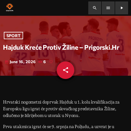
search
menu
play_arrow
SPORT
Hajduk Kreće Protiv Žiline – Prigorski.hr
June 16, 2026
6
today
share
email
Hrvatski nogometni doprvak Hajduk u 1. kolu kvalifikacija za
Europsku ligu igrat će protiv slovačkog predstavnika Žiline,
odlučeno je ždrijebom u utorak u Nyonu.
Prva utakmica igrat će se 9. srpnja na Poljudu, a uzvrat je u