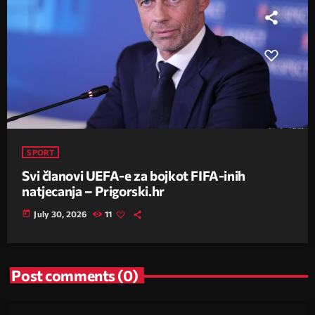
SPORT
Svi članovi UEFA-e za bojkot FIFA-inih
natjecanja – Prigorski.hr
today
July 30, 2026
11
Post comments (0)