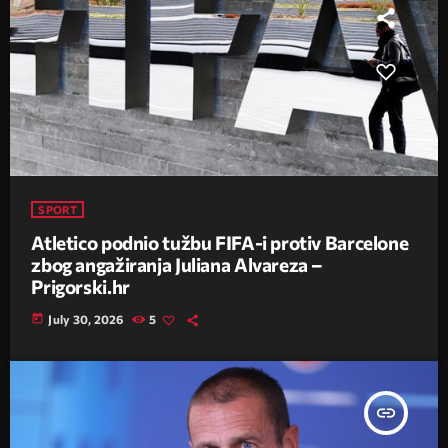
SPORT
Atletico podnio tužbu FIFA-i protiv Barcelone
zbog angažiranja Juliana Alvareza –
Prigorski.hr
today
July 30, 2026
5
insert_link