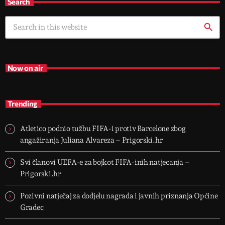
Search
search
Now on air
Trending
Atletico podnio tužbu FIFA-i protiv Barcelone zbog
angažiranja Juliana Alvareza – Prigorski.hr
Svi članovi UEFA-e za bojkot FIFA-inih natjecanja –
Prigorski.hr
Pozivni natječaj za dodjelu nagrada i javnih priznanja Općine
Gradec