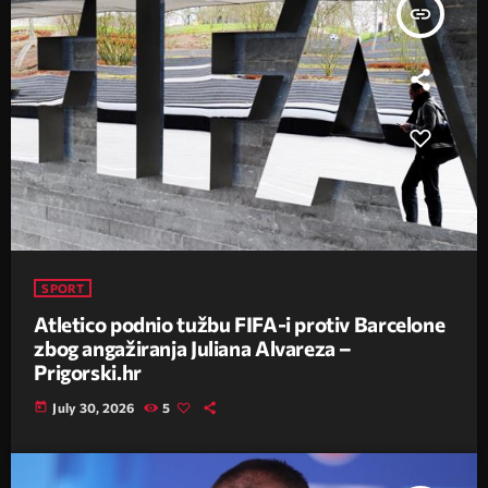
insert_link
SPORT
Atletico podnio tužbu FIFA-i protiv Barcelone
zbog angažiranja Juliana Alvareza –
Prigorski.hr
today
July 30, 2026
5