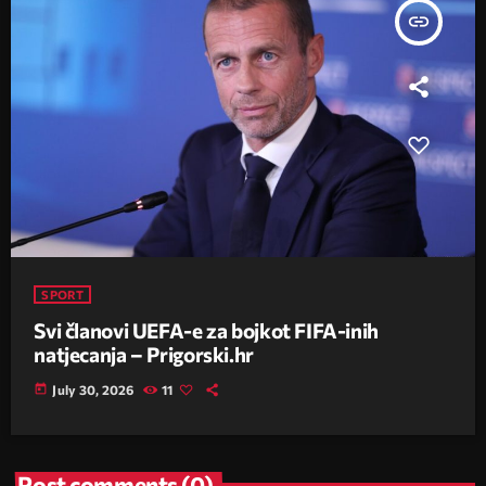
insert_link
SPORT
Svi članovi UEFA-e za bojkot FIFA-inih
natjecanja – Prigorski.hr
today
July 30, 2026
11
Post comments (0)