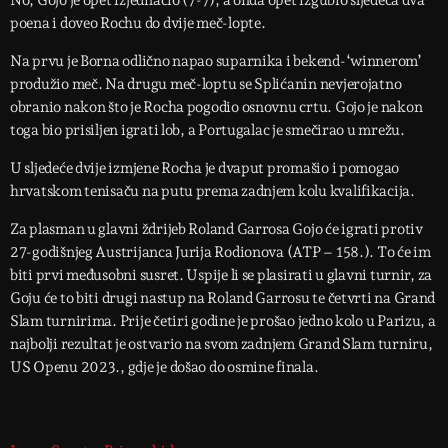
No, Gojo je opet izjednačio (7-7), a onda opet izgubio sljedeća dva
poena i doveo Rochu do dvije meč-lopte.
Na prvu je Borna odlično napao suparnika i bekend-‘winnerom’
produžio meč. Na drugu meč-loptu se Splićanin nevjerojatno
obranio nakon što je Rocha pogodio osnovnu crtu. Gojo je nakon
toga bio prisiljen igrati lob, a Portugalac je smečirao u mrežu.
U sljedeće dvije izmjene Rocha je dvaput promašio i pomogao
hrvatskom tenisaču na putu prema zadnjem kolu kvalifikacija.
Za plasman u glavni ždrijeb Roland Garrosa Gojo će igrati protiv
27-godišnjeg Austrijanca Jurija Rodionova (ATP – 158.). To će im
biti prvi međusobni susret. Uspije li se plasirati u glavni turnir, za
Goju će to biti drugi nastup na Roland Garrosu te četvrti na Grand
Slam turnirima. Prije četiri godine je prošao jedno kolo u Parizu, a
najbolji rezultat je ostvario na svom zadnjem Grand Slam turniru,
US Openu 2023., gdje je došao do osmine finala.