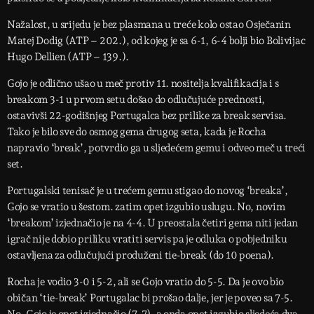
Nažalost, u srijedu je bez plasmana u treće kolo ostao Osječanin
Matej Dodig (ATP – 202.), od kojeg je sa 6-1, 6-4 bolji bio Bolivijac
Hugo Dellien (ATP – 139.).
Gojo je odlično ušao u meč protiv 11. nositelja kvalifikacija i s
breakom 3-1 u prvom setu došao do odlučujuće prednosti,
ostavivši 22-godišnjeg Portugalca bez prilike za break servisa.
Tako je bilo sve do osmog gema drugog seta, kada je Rocha
napravio ‘break’, potvrdio ga u sljedećem gemu i odveo meč u treći
set.
Portugalski tenisač je u trećem gemu stigao do novog ‘breaka’,
Gojo se vratio u šestom. zatim opet izgubio uslugu. No, novim
‘breakom’ izjednačio je na 4-4. U preostala četiri gema niti jedan
igrač nije dobio priliku vratiti servis pa je odluka o pobjedniku
ostavljena za odlučujući produženi tie-break (do 10 poena).
Rocha je vodio 3-0 i 5-2, ali se Gojo vratio do 5-5. Da je ovo bio
običan ‘tie-break’ Portugalac bi prošao dalje, jer je poveo sa 7-5.