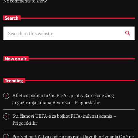
No comments to show.
Search
search
Now on air
Trending
Atletico podnio tužbu FIFA-i protiv Barcelone zbog
angažiranja Juliana Alvareza – Prigorski.hr
Svi članovi UEFA-e za bojkot FIFA-inih natjecanja –
Prigorski.hr
Pozivni natječaj za dodjelu nagrada i javnih priznanja Općine