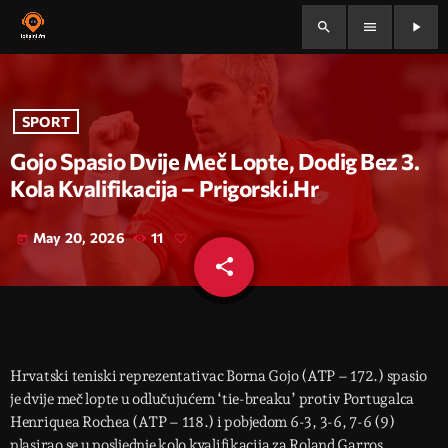
search
menu
play_arrow
SPORT
Gojo Spasio Dvije Meč Lopte, Dodig Bez 3.
Kola Kvalifikacija – Prigorski.hr
May 20, 2026
11
today
share
email
Hrvatski teniski reprezentativac Borna Gojo (ATP – 172.) spasio
je dvije meč lopte u odlučujućem ‘tie-breaku’ ​​protiv Portugalca
Henriquea Rochea (ATP – 118.) i pobjedom 6-3, 3-6, 7-6 (9)
plasirao se u posljednje kolo kvalifikacija za Roland Garros.