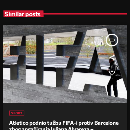
Similar posts
insert_link
SPORT
Atletico podnio tužbu FIFA-i protiv Barcelone
zbog angažiranja Juliana Alvareza –