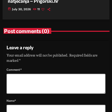
natjecanja – Prigorski.hr
today
July 30, 2026
11
Post comments (0)
Leave a reply
Your email address will not be published. Required fields are
marked *
Comment*
Name*