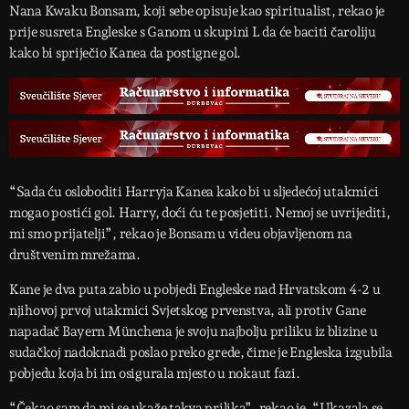
Nana Kwaku Bonsam, koji sebe opisuje kao spiritualist, rekao je
prije susreta Engleske s Ganom u skupini L da će baciti čaroliju
kako bi spriječio Kanea da postigne gol.
“Sada ću osloboditi Harryja Kanea kako bi u sljedećoj utakmici
mogao postići gol. Harry, doći ću te posjetiti. Nemoj se uvrijediti,
mi smo prijatelji”, rekao je Bonsam u videu objavljenom na
društvenim mrežama.
Kane je dva puta zabio u pobjedi Engleske nad Hrvatskom 4-2 u
njihovoj prvoj utakmici Svjetskog prvenstva, ali protiv Gane
napadač Bayern Münchena je svoju najbolju priliku iz blizine u
sudačkoj nadoknadi poslao preko grede, čime je Engleska izgubila
pobjedu koja bi im osigurala mjesto u nokaut fazi.
“Čekao sam da mi se ukaže takva prilika”, rekao je. “Ukazala se,