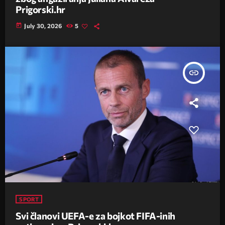
Prigorski.hr
today
July 30, 2026
5
insert_link
SPORT
Svi članovi UEFA-e za bojkot FIFA-inih