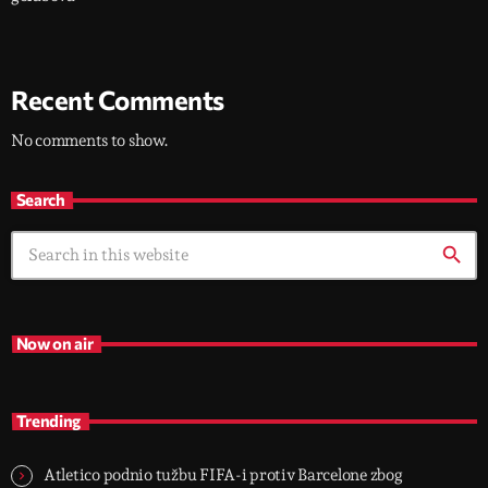
Recent Comments
No comments to show.
Search
search
Now on air
Trending
Atletico podnio tužbu FIFA-i protiv Barcelone zbog