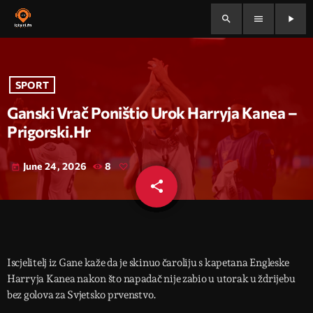
search
menu
play_arrow
SPORT
Ganski Vrač Poništio Urok Harryja Kanea –
Prigorski.hr
June 24, 2026
8
today
share
email
Iscjelitelj iz Gane kaže da je skinuo čaroliju s kapetana Engleske
Harryja Kanea nakon što napadač nije zabio u utorak u ždrijebu
bez golova za Svjetsko prvenstvo.