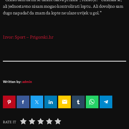
ali jednostavno nisam mogao kontrolirati loptu. Ali dovoljno sam
dugo napadač da znam da lopte ne ulaze uvijek u gol.”
Izvor: Sport – Prigorski.hr
Written by:
admin
email
RATE IT